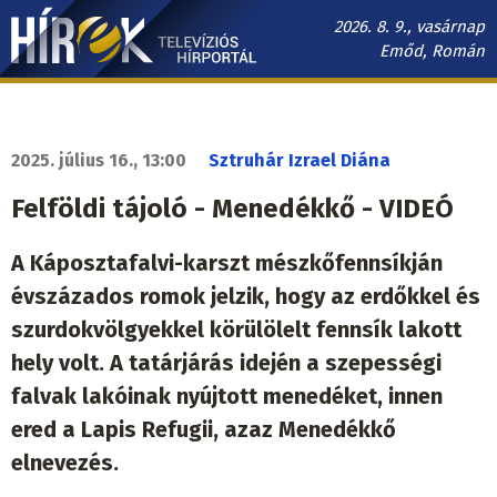
Ugrás
2026. 8. 9., vasárnap
a
Emőd, Román
tartalomra
Hírek.sk
fő
navigáció
2025. július 16., 13:00
Sztruhár Izrael Diána
Felföldi tájoló - Menedékkő - VIDEÓ
A Káposztafalvi-karszt mészkőfennsíkján
évszázados romok jelzik, hogy az erdőkkel és
szurdokvölgyekkel körülölelt fennsík lakott
hely volt. A tatárjárás idején a szepességi
falvak lakóinak nyújtott menedéket, innen
ered a Lapis Refugii, azaz Menedékkő
elnevezés.