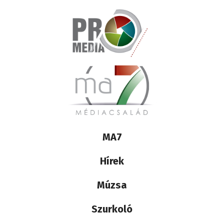
Lábléc
MA7
médiacsalád
Hírek
Múzsa
Szurkoló