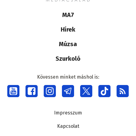
Lábléc
MA7
médiacsalád
Hírek
Múzsa
Szurkoló
Kövessen minket máshol is:
Social
menu
Lábléc
Impresszum
Kapcsolat