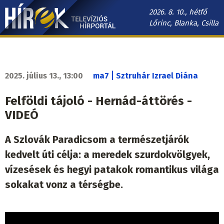
Ugrás
2026. 8. 10., hétfő
a
Lőrinc, Blanka, Csilla
tartalomra
Hírek.sk
fő
navigáció
|
2025. július 13., 13:00
ma7
Sztruhár Izrael Diána
Felföldi tájoló - Hernád-áttörés -
VIDEÓ
A Szlovák Paradicsom a természetjárók
kedvelt úti célja: a meredek szurdokvölgyek,
vízesések és hegyi patakok romantikus világa
sokakat vonz a térségbe.