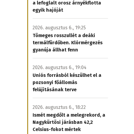
a lefoglalt orosz árnyékflotta
egyik hajóját
2026. augusztus 6., 19:25
Tömeges rosszullét a deáki
termálfürdőben. Klórmérgezés
gyanúja állhat fenn
2026. augusztus 6., 19:04
Uniós forrásból készülhet el a
pozsonyi főállomás
felújításának terve
2026. augusztus 6., 18:22
Ismét megdőlt a melegrekord, a
Nagykürtösi járásban 42,2
Celsius-fokot mértek