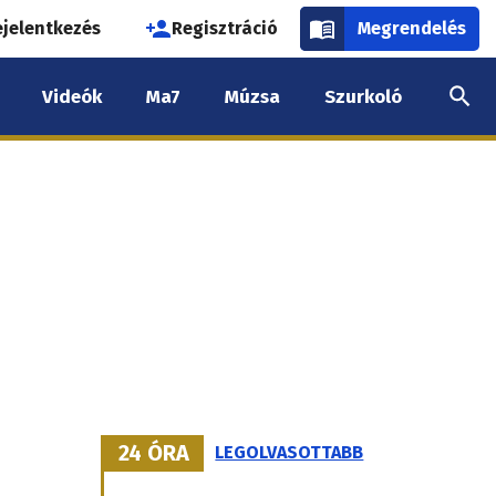
használói
ejelentkezés
Regisztráció
Megrendelés
k
Videók
Ma7
Múzsa
Szurkoló
nüje
24 ÓRA
LEGOLVASOTTABB