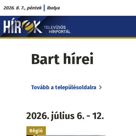
Ugrás
2026. 8. 7., péntek
Ibolya
a
Hírek.sk
tartalomra
fő
navigáció
Bart hírei
Tovább a településoldalra
2026. július 6. - 12.
Régió