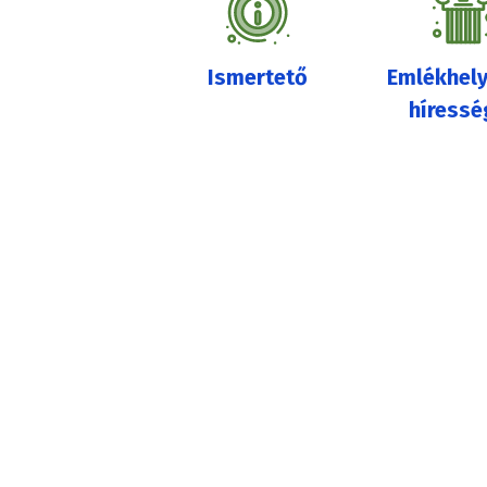
Ismertető
Emlékhely
híressé