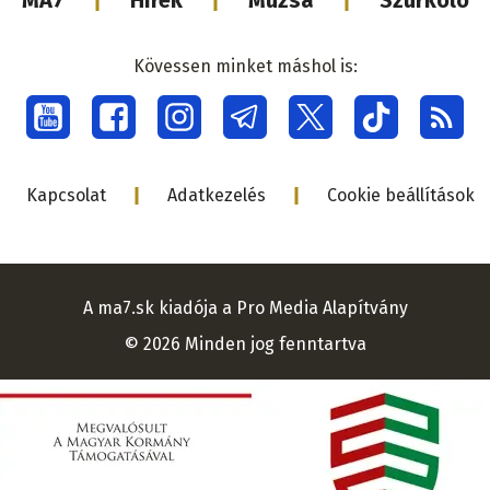
Lábléc
MA7
Hírek
Múzsa
Szurkoló
médiacsalá
Kövessen minket máshol is:
Social
menu
Lábléc
Kapcsolat
Adatkezelés
Cookie beállítások
A ma7.sk kiadója a Pro Media Alapítvány
© 2026 Minden jog fenntartva