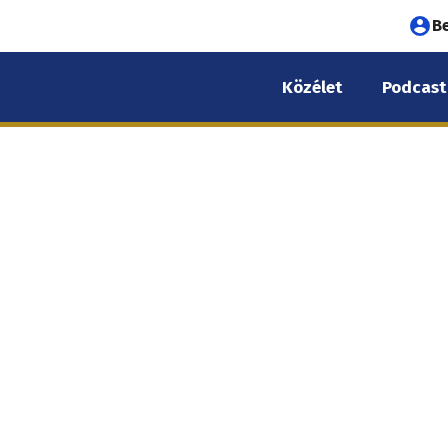
Fel
B
fió
Közélet
Podcast
me