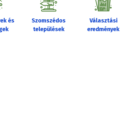
ek és
Szomszédos
Választási
gek
települések
eredmények