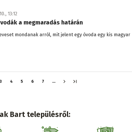
10., 13:12
óvodák a megmaradás határán
veset mondanak arról, mit jelent egy óvoda egy kis magyar
3
4
5
6
7
…
l
Oldal
Oldal
Oldal
Oldal
Oldal
ak Bart településről: