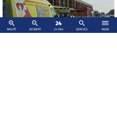
NAGYÍT
KICSINYÍT
24 ÓRA
KERESÉS
MENÜ
2026. augusztus 6., 19:25
Tömeges rosszullét a deáki termálfürdőben.
Klórmérgezés gyanúja állhat fenn
Tömeges rosszullét történt a deáki termálfürdőben,
gyermekek is vannak az érintettek között.
Felújítás