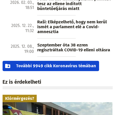
2026. 02. 03.,
tesz az ellene indított
18:51
büntetőeljárás miatt
Raši: Elképzelhető, hogy nem kerül
2025. 12. 22.,
ismét a parlament elé a Covid-
11:32
amnesztia
Szeptember óta 38 ezren
2025. 12. 08.,
regisztráltak COVID-19 elleni oltásra
19:00
További 9949 cikk Koronavírus témában
Ez is érdekelheti
Klórmérgezés?