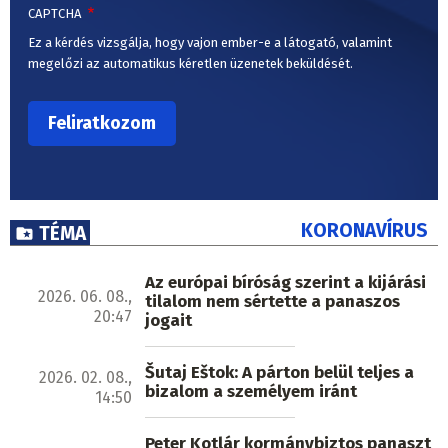
CAPTCHA
Ez a kérdés vizsgálja, hogy vajon ember-e a látogató, valamint
megelőzi az automatikus kéretlen üzenetek beküldését.
KORONAVÍRUS
TÉMA
Az európai bíróság szerint a kijárási
2026. 06. 08.,
tilalom nem sértette a panaszos
20:47
jogait
Šutaj Eštok: A párton belül teljes a
2026. 02. 08.,
bizalom a személyem iránt
14:50
Peter Kotlár kormánybiztos panaszt