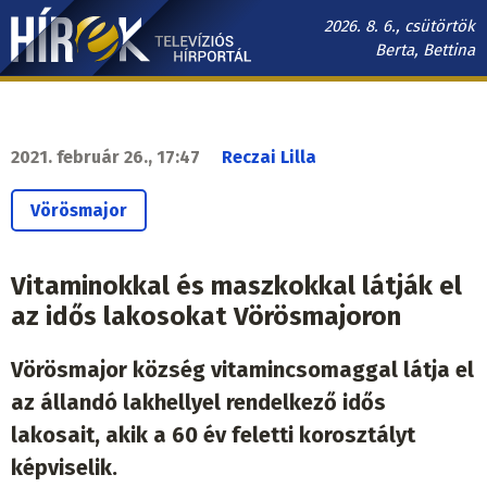
Ugrás
2026. 8. 6., csütörtök
a
Berta, Bettina
tartalomra
Hírek.sk
fő
navigáció
2021. február 26., 17:47
Reczai Lilla
Vörösmajor
Vitaminokkal és maszkokkal látják el
az idős lakosokat Vörösmajoron
Vörösmajor község vitamincsomaggal látja el
az állandó lakhellyel rendelkező idős
lakosait, akik a 60 év feletti korosztályt
képviselik.