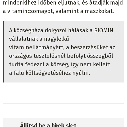
mindenkihez időben eljutnak, és átadják majd
a vitamincsomagot, valamint a maszkokat.
A községháza dolgozói hálásak a BIOMIN
vállalatnak a nagylelkű
vitaminellátmányért, a beszerzésüket az
országos tesztelésnél befolyt összegből
tudta fedezni a község, így nem kellett
a falu költségvetéséhez nyúlni.
Állítsd be a hirek.sk-t