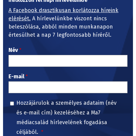
Iratkozzon fel napi hírlevelünkre
A Facebook drasztikusan korlátozza híreink
elérését.
A hírlevelünkbe viszont nincs
beleszólása, abból minden munkanapon
értesülhet a nap 7 legfontosabb híréről.
Név
E-mail
Hozzájárulok a személyes adataim (név
és e-mail cím) kezeléséhez a Ma7
médiacsalád hírlevelének fogadása
céljából.