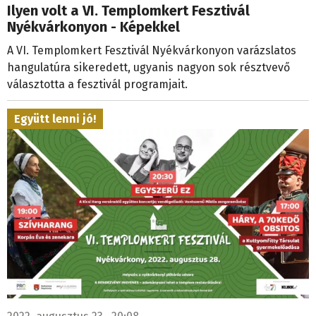
Ilyen volt a VI. Templomkert Fesztivál
Nyékvárkonyon - Képekkel
A VI. Templomkert Fesztivál Nyékvárkonyon varázslatos
hangulatúra sikeredett, ugyanis nagyon sok résztvevő
választotta a fesztivál programjait.
Együtt lenni jó!