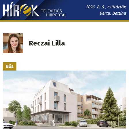
Ugrás
2026. 8. 6., csütörtök
a
Berta, Bettina
tartalomra
Hírek.sk
fő
navigáció
Reczai Lilla
Bős