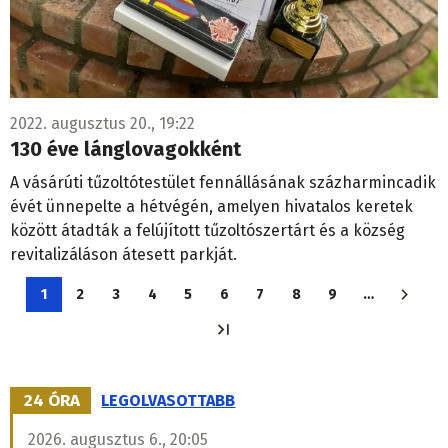
2022. augusztus 20., 19:22
130 éve lánglovagokként
A vásárúti tűzoltótestület fennállásának százharmincadik
évét ünnepelte a hétvégén, amelyen hivatalos keretek
között átadták a felújított tűzoltószertárt és a község
revitalizáláson átesett parkját.
Oldalszámozás
1
2
3
4
5
6
7
8
9
…
Jelenlegi
Oldal
Oldal
Oldal
Oldal
Oldal
Oldal
Oldal
Oldal
oldal
24 ÓRA
LEGOLVASOTTABB
2026. augusztus 6., 20:05