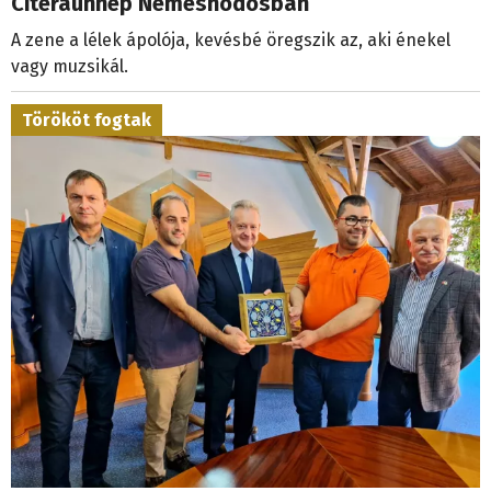
Citeraünnep Nemeshodosban
A zene a lélek ápolója, kevésbé öregszik az, aki énekel
vagy muzsikál.
Törököt fogtak