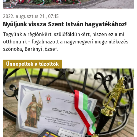
2022. augusztus 21., 07:15
Nyúljunk vissza Szent István hagyatékához!
Tegyünk a régiónkért, szülőföldünkért, hiszen ez a mi
otthonunk - fogalmazott a nagymegyeri megemlékezés
szónoka, Berényi József.
Ünnepeltek a tűzoltók