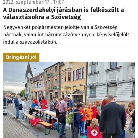
2022. szeptember 17., 17:07
A Dunaszerdahelyi járásban is felkészült a
választásokra a Szövetség
Negyvenkét polgármester-jelöltje van a Szövetség
pártnak, valamint háromszázötvennyolc képviselőjelölt
indul a szavazólistákon.
Bringázni jó!