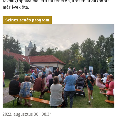
távolugrópálya melletti fal fehéren, üresen árválkodott
már évek óta.
Színes zenés program
2022. augusztus 30., 08:34