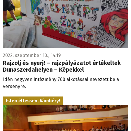
2022. szeptember 10., 14:19
Rajzolj és nyerj! – rajzpályázatot értékeltek
Dunaszerdahelyen – Képekkel
Idén negyven intézmény 760 alkotással nevezett be a
versenyre.
Isten éltessen, Vámbéry!