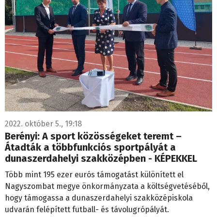
2022. október 5., 19:18
Berényi: A sport közösségeket teremt –
Átadták a többfunkciós sportpályát a
dunaszerdahelyi szakközépben - KÉPEKKEL
Több mint 195 ezer eurós támogatást különített el
Nagyszombat megye önkormányzata a költségvetéséből,
hogy támogassa a dunaszerdahelyi szakközépiskola
udvarán felépített futball- és távolugrópályát.