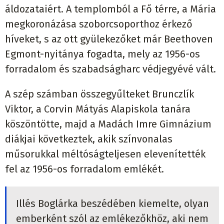
áldozataiért. A templomból a Fő térre, a Mária
megkoronázása szoborcsoporthoz érkező
híveket, s az ott gyülekezőket már Beethoven
Egmont-nyitánya fogadta, mely az 1956-os
forradalom és szabadságharc védjegyévé vált.
A szép számban összegyűlteket Brunczlík
Viktor, a Corvin Mátyás Alapiskola tanára
köszöntötte, majd a Madách Imre Gimnázium
diákjai következtek, akik színvonalas
műsorukkal méltóságteljesen elevenítették
fel az 1956-os forradalom emlékét.
Illés Boglárka beszédében kiemelte, olyan
emberként szól az emlékezőkhöz, aki nem