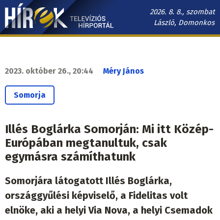
Ugrás
2026. 8. 8., szombat
a
László, Domonkos
tartalomra
Hírek.sk
fő
navigáció
2023. október 26., 20:44
Méry János
Somorja
Illés Boglárka Somorján: Mi itt Közép-
Európában megtanultuk, csak
egymásra számíthatunk
Somorjára látogatott Illés Boglárka,
országgyűlési képviselő, a Fidelitas volt
elnöke, aki a helyi Via Nova, a helyi Csemadok