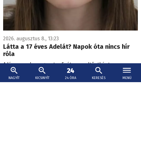
2026. augusztus 8., 13:23
Látta a 17 éves Adelát? Napok óta nincs hír
róla
A lány szerda, augusztus 5. óta van eltűntként
nyilvántartva.
NAGYÍT
KICSINYÍT
24 ÓRA
KERESÉS
MENÜ
Elindul