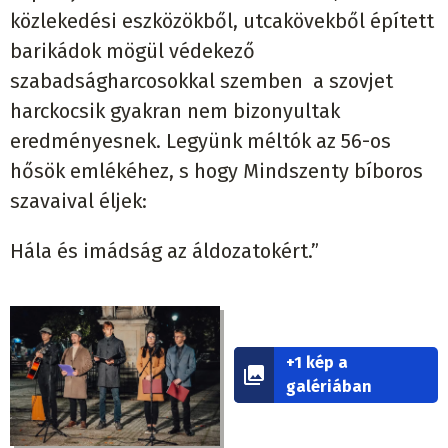
közlekedési eszközökből, utcakövekből épített
barikádok mögül védekező
szabadságharcosokkal szemben a szovjet
harckocsik gyakran nem bizonyultak
eredményesnek. Legyünk méltók az 56-os
hősök emlékéhez, s hogy Mindszenty bíboros
szavaival éljek:
Hála és imádság az áldozatokért.”
+1 kép a
galériában