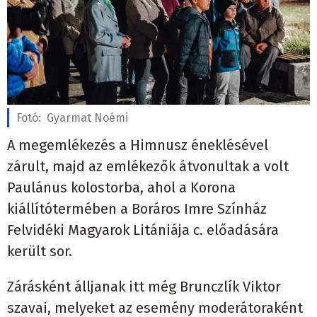
Fotó:
Gyarmat Noémi
A megemlékezés a Himnusz éneklésével
zárult, majd az emlékezők átvonultak a volt
Paulánus kolostorba, ahol a Korona
kiállítótermében a Boráros Imre Színház
Felvidéki Magyarok Litániája c. előadására
került sor.
Zárásként álljanak itt még Brunczlík Viktor
szavai, melyeket az esemény moderátoraként