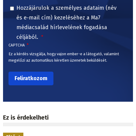
Hozzájárulok a személyes adataim (név
és e-mail cím) kezeléséhez a Ma7
médiacsalád hírlevelének fogadása
céljából.
CAPTCHA
Ez a kérdés vizsgálja, hogy vajon ember-e a látogató, valamint
megelőzi az automatikus kéretlen üzenetek beküldését.
Ez is érdekelheti