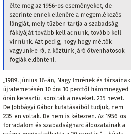
élte meg az 1956-os eseményeket, de
szerinte ennek ellenére a megemlékezés
lángját, mely tűzben tartja a szabadság
fáklyáját tovább kell adnunk, tovább kell
vinnünk. Azt pedig, hogy hogy méltók
vagyunk-e rá, a köztünk járó ötvenhatosok
fogják eldönteni.
„1989. június 16-án, Nagy Imrének és társainak
újratemetésén 10 óra 10 perctől háromnegyed
órán keresztül sorolták a neveket. 235 nevet.
De Jobbágyi Gábor kutatásaiból tudjuk, nem
235-en voltak. De nem is kétezren. Az 1956-os
forradalom és szabadságharc áldozatainak a
száma meghaladhatta a 20 ezret is.“ – húzta