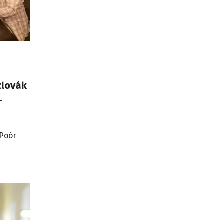
zlovák
-
 Poór