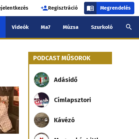
használói
ejelentkezés
Regisztráció
Megrendelés
k
Videók
Ma7
Múzsa
Szurkoló
nüje
PODCAST MŰSOROK
Adásidő
Címlapsztori
Kávézó