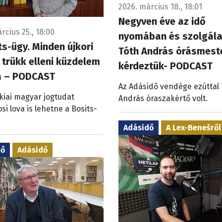
2026. március 18., 18:01
Negyven éve az idő
rcius 25., 18:00
nyomában és szolgála
ts-ügy. Minden újkori
Tóth András órásmest
 trükk elleni küzdelem
kérdeztük- PODCAST
a – PODCAST
Az Adásidő vendége ezúttal
kiai magyar jogtudat
András óraszakértő volt.
osi lova is lehetne a Bosits-
Adásidő
A Lex-Benešről
dő
Adásidő