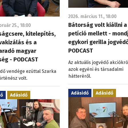
2026. március 11., 18:00
Bátorság volt kiállni a
bruár 25., 18:00
petíció mellett - mond
ágcsere, kitelepítés,
egykori gerilla jogvédő
vakizálás és a
PODCAST
radó magyar
ség - PODCAST
Az aktuális jogvédő akciókró
azok egyéni és társadalmi
idő vendége ezúttal Szarka
hátteréről.
örténész volt.
Adásidő
Adásidő
dő
Adásidő