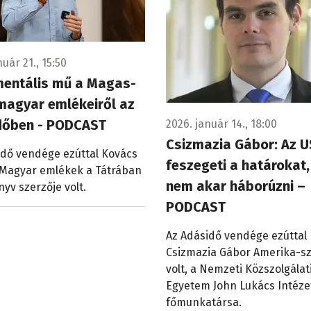
nuár 21., 15:50
entális mű a Magas-
magyar emlékeiről az
dőben - PODCAST
2026. január 14., 18:00
Csizmazia Gábor: Az 
idő vendége ezúttal Kovács
feszegeti a határokat,
a Magyar emlékek a Tátrában
nem akar háborúzni –
yv szerzője volt.
PODCAST
Az Adásidő vendége ezúttal
Csizmazia Gábor Amerika-s
volt, a Nemzeti Közszolgálat
Egyetem John Lukács Intéz
főmunkatársa.