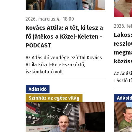
2026. március 4., 18:00
2026. fe
Kovács Attila: A tét, ki lesz a
Lakoss
fő játékos a Közel-Keleten -
reszlo
PODCAST
megma
Az Adásidő vendége ezúttal Kovács
közös
Attila Közel-Kelet-szakértő,
iszlámkutató volt.
Az Adás
László t
Adásidő
Adási
Színház az egész világ