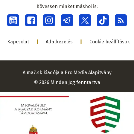
médiacsalá
Kövessen minket máshol is:
Social
menu
Lábléc
Kapcsolat
Adatkezelés
Cookie beállítások
A ma7.sk kiadója a Pro Media Alapítvány
© 2026 Minden jog fenntartva