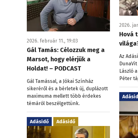
2026. ja
Hová t
2026. február 11., 19:03
világa
Gál Tamás: Célozzuk meg a
Az Adási
Marsot, hogy elérjük a
DunaVit 
Holdat! – PODCAST
László a
Péter tá
Gál Tamással, a Jókai Színház
sikeréről és a bérletek új, duplázott
maximuma mellett több érdekes
Adási
témáról beszélgettünk.
Adásidő
Adásidő