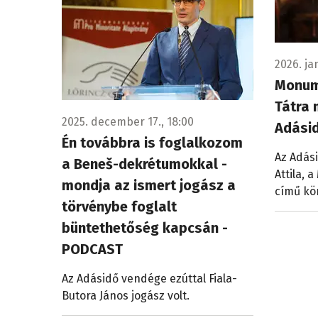
2026. ja
Monum
Tátra 
2025. december 17., 18:00
Adási
Én továbbra is foglalkozom
Az Adás
a Beneš-dekrétumokkal -
Attila, 
mondja az ismert jogász a
című kön
törvénybe foglalt
büntethetőség kapcsán -
PODCAST
Az Adásidő vendége ezúttal Fiala-
Butora János jogász volt.