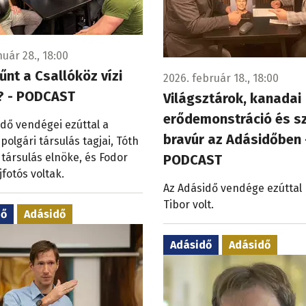
nuár 28., 18:00
űnt a Csallóköz vízi
2026. február 18., 18:00
? - PODCAST
Világsztárok, kanadai
erődemonstráció és s
dő vendégei ezúttal a
bravúr az Adásidőben 
polgári társulás tagjai, Tóth
 társulás elnöke, és Fodor
PODCAST
jfotós voltak.
Az Adásidő vendége ezúttal
Tibor volt.
dő
Adásidő
Adásidő
Adásidő