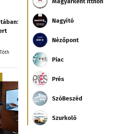
Magyarként itthon
Nagyító
tában:
ert
Nézőpont
 Tóth
Piac
Prés
SzóBeszéd
Szurkoló