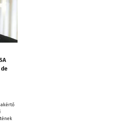
USA
 de
zakértő
i
etének