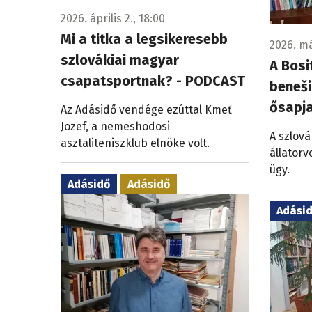
2026. április 2., 18:00
Mi a titka a legsikeresebb
2026. má
szlovákiai magyar
A Bosi
csapatsportnak? - PODCAST
beneši
ősapj
Az Adásidő vendége ezúttal Kmeť
Jozef, a nemeshodosi
A szlová
asztaliteniszklub elnöke volt.
állatorv
ügy.
Adásidő
Adásidő
Adási