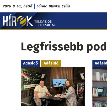
Ugrás
2026. 8. 10., hétfő
Lőrinc, Blanka, Csilla
a
Hírek.sk
tartalomra
fő
navigáció
Legfrissebb pod
Adásidő
Adásidő
Adási