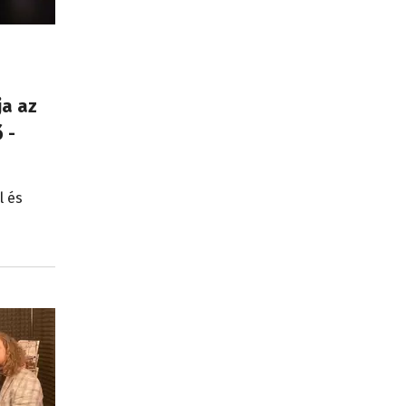
ja az
 -
l és