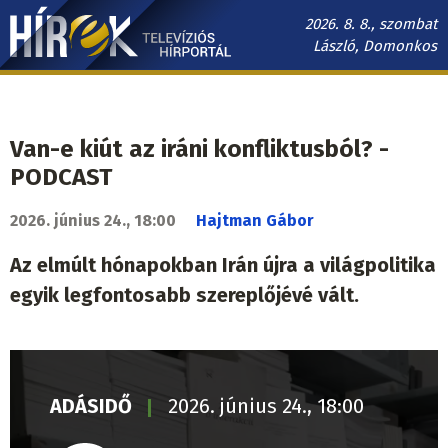
Ugrás
2026. 8. 8., szombat
a
László, Domonkos
tartalomra
Hírek.sk
fő
navigáció
Van-e kiút az iráni konfliktusból? -
PODCAST
2026. június 24., 18:00
Hajtman Gábor
Az elmúlt hónapokban Irán újra a világpolitika
egyik legfontosabb szereplőjévé vált.
ADÁSIDŐ
2026. június 24., 18:00