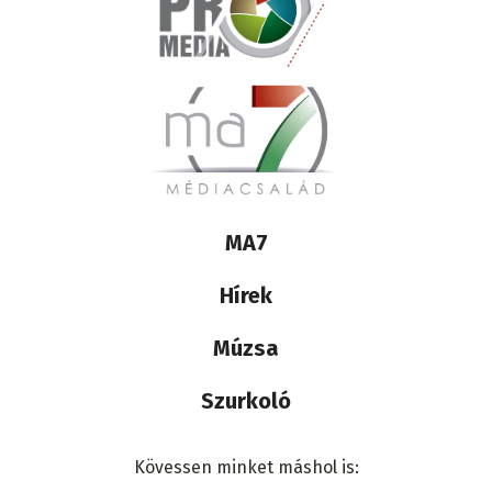
Lábléc
MA7
médiacsalád
Hírek
Múzsa
Szurkoló
Kövessen minket máshol is: