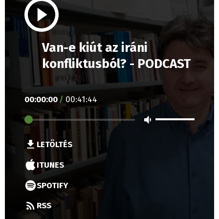
Van-e kiút az iráni
konfliktusból? - PODCAST
00
:
00
:
00
/
00
:
41
:
44
LETÖLTÉS
ITUNES
SPOTIFY
RSS