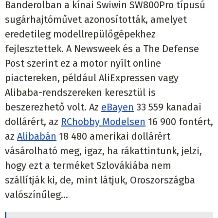
Banderolban a kínai Swiwin SW800Pro típusú
sugárhajtóművet azonosították, amelyet
eredetileg modellrepülőgépekhez
fejlesztettek. A Newsweek és a The Defense
Post szerint ez a motor nyílt online
piactereken, például AliExpressen vagy
Alibaba-rendszereken keresztül is
beszerezhető volt. Az
eBayen
33 559 kanadai
dollárért, az
RChobby Modelsen
16 900 fontért,
az
Alibabán
18 480 amerikai dollárért
vásárolható meg, igaz, ha rákattintunk, jelzi,
hogy ezt a terméket Szlovákiába nem
szállítják ki, de, mint látjuk, Oroszországba
valószínűleg...