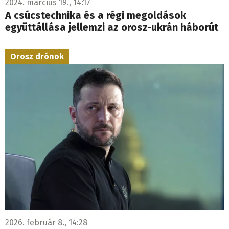
2024. március 19., 14:17
A csúcstechnika és a régi megoldások
együttállása jellemzi az orosz-ukrán háborút
Orosz drónok
2026. február 8., 14:28