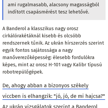
ami rugalmasabb, alacsony magasságból
indított csapásmérést tesz lehetővé.
A Banderol a klasszikus nagy orosz
cirkálórakétáknál kisebb és olcsóbb
rendszernek tűnik. Az ukrán hírszerzés szerint
egyik fontos sajátossága a nagy
manőverezőképesség: élesebb fordulókra
képes, mint az orosz H-101 vagy Kalibr típusú
robotrepülőgépek.
De, ahogy abban a bizonyos székely
viccben is elhangzik: "jó, jó, de mi hajcsa?"
Az ukrán vizsgálatok szerint a Banderol