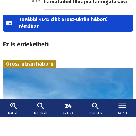
14:19
kamataiból Ukrajna támogatására
További 4613 cikk orosz-ukrán háború
témában
Ez is érdekelheti
Orosz-ukrán háború
NAGYÍT
KICSINYÍT
24 ÓRA
KERESÉS
MENÜ