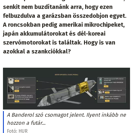
senkit nem buzdítanánk arra, hogy ezen
felbuzdulva a garázsban összedobjon egyet.
A roncsokban pedig amerikai mikrochipeket,
japán akkumulátorokat és dél-koreai
szervómotorokat is találtak. Hogy is van
azokkal a szankciókkal?
A Banderol szó csomagot jelent. Ilyent inkább ne
hozzon a futár...
Fotó:
HUR