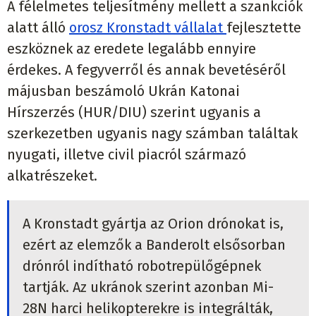
A félelmetes teljesítmény mellett a szankciók
alatt álló
orosz Kronstadt vállalat
fejlesztette
eszköznek az eredete legalább ennyire
érdekes. A fegyverről és annak bevetéséről
májusban beszámoló Ukrán Katonai
Hírszerzés (HUR/DIU) szerint ugyanis a
szerkezetben ugyanis nagy számban találtak
nyugati, illetve civil piacról származó
alkatrészeket.
A Kronstadt gyártja az Orion drónokat is,
ezért az elemzők a Banderolt elsősorban
drónról indítható robotrepülőgépnek
tartják. Az ukránok szerint azonban Mi-
28N harci helikopterekre is integrálták,