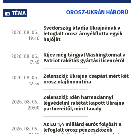
OROSZ-UKRÁN HÁBORÚ
TÉMA
Svédország átadja Ukrajnának a
2026. 08. 06.,
lefoglalt orosz árnyékflotta egyik
19:46
hajóját
Kijev még tárgyal Washingtonnal a
2026. 08. 06.,
Patriot rakéták gyártási licencéről
17:45
Zelenszkij: Ukrajna csapást mért két
2026. 08. 06.,
orosz olajfinomítóra
12:54
Zelenszkij: Idén harmadannyi
2026. 08. 05.,
légvédelmi rakétát kapott Ukrajna
20:00
partnereitől, mint tavaly
Az EU 1,4 milliárd eurót folyósít a
2026. 08. 05.,
lefoglalt orosz pénzeszközök