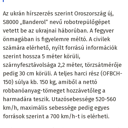
Az ukrán hírszerzés szerint Oroszország új,
S8000 „Banderol” nevű robotrepülőgépet
vetett be az ukrajnai háborúban. A fegyver
önmagában is figyelemre méltó. A civilek
számára elérhető, nyílt forrású információk
szerint hossza 5 méter körüli,
szárnyfesztávolsága 2,2 méter, törzsátmérője
pedig 30 cm körüli. A teljes harci rész (OFBCH-
150) súlya kb. 150 kg, amiből a nettó
robbanóanyag-tömeget hozzávetőleg a
harmadára teszik. Utazósebessége 520-560
km/h, maximális sebessége pedig egyes
források szerint a 700 km/h-t is elérheti.