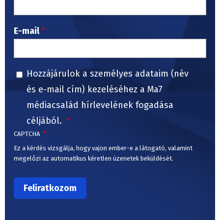
E-mail
Hozzájárulok a személyes adataim (név
és e-mail cím) kezeléséhez a Ma7
médiacsalád hírlevelének fogadása
céljából.
CAPTCHA
Ez a kérdés vizsgálja, hogy vajon ember-e a látogató, valamint
megelőzi az automatikus kéretlen üzenetek beküldését.