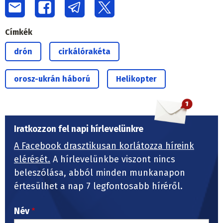
Címkék
drón
cirkálórakéta
orosz-ukrán háború
Helikopter
Iratkozzon fel napi hírlevelünkre
A Facebook drasztikusan korlátozza híreink
elérését.
A hírlevelünkbe viszont nincs
beleszólása, abból minden munkanapon
értesülhet a nap 7 legfontosabb híréről.
Név