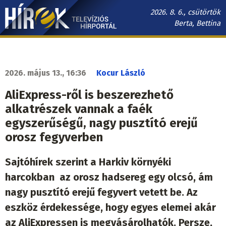
Ugrás
2026. 8. 6., csütörtök
a
Berta, Bettina
tartalomra
Hírek.sk
fő
navigáció
2026. május 13., 16:36
Kocur László
AliExpress-ről is beszerezhető
alkatrészek vannak a faék
egyszerűségű, nagy pusztító erejű
orosz fegyverben
Sajtóhírek szerint a Harkiv környéki
harcokban az orosz hadsereg egy olcsó, ám
nagy pusztító erejű fegyvert vetett be. Az
eszköz érdekessége, hogy egyes elemei akár
az AliExpressen is megvásárolhatók. Persze,