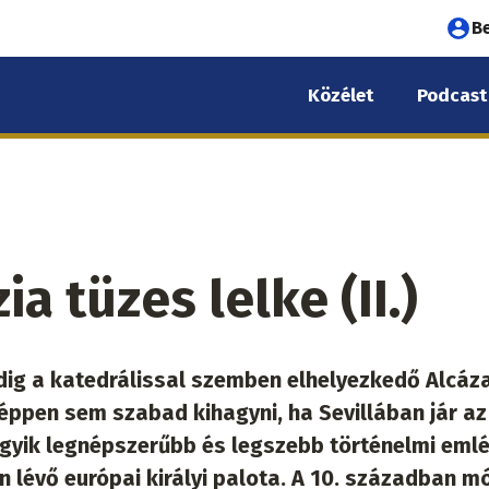
Fel
B
fió
Közélet
Podcast
me
ia tüzes lelke (II.)
dig a katedrálissal szemben elhelyezkedő Alcáz
éppen sem szabad kihagyni, ha Sevillában jár az
 egyik legnépszerűbb és legszebb történelmi emlé
n lévő európai királyi palota. A 10. században m