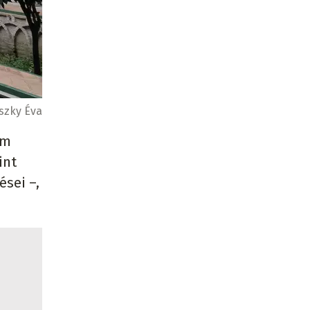
szky Éva
om
int
ései –,