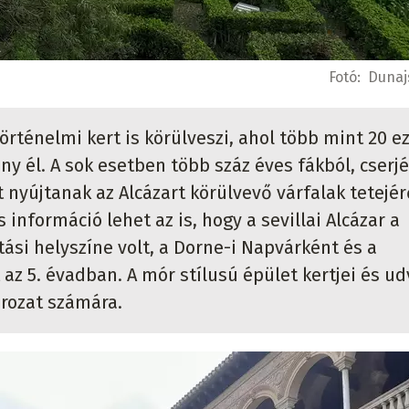
Fotó:
Dunaj
örténelmi kert is körülveszi, ahol több mint 20 ez
y él. A sok esetben több száz éves fákból, cserj
 nyújtanak az Alcázart körülvevő várfalak tetejérő
információ lehet az is, hogy a sevillai Alcázar a
tási helyszíne volt, a Dorne-i Napvárként és a
 az 5. évadban. A mór stílusú épület kertjei és ud
orozat számára.