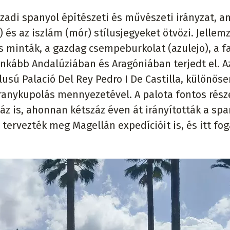
ázadi spanyol építészeti és művészeti irányzat, a
 és az iszlám (mór) stílusjegyeket ötvözi. Jellemz
s minták, a gazdag csempeburkolat (azulejo), a f
nkább Andalúziában és Aragóniában terjedt el. A
lusú Palació Del Rey Pedro I De Castilla, különöse
ranykupolás mennyezetével. A palota fontos rész
z is, ahonnan kétszáz éven át irányították a spa
 tervezték meg Magellán expedícióit is, és itt fo