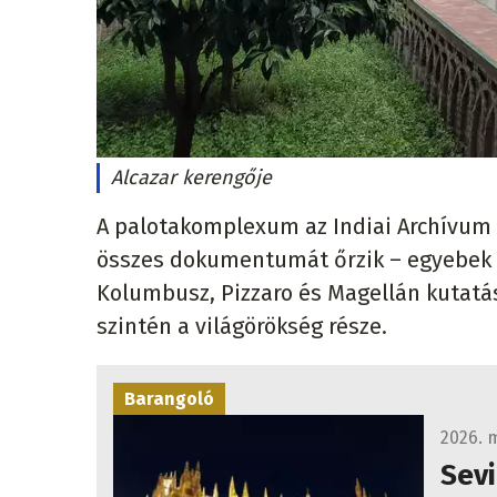
Alcazar kerengője
A palotakomplexum az Indiai Archívum 
összes dokumentumát őrzik – egyebek m
Kolumbusz, Pizzaro és Magellán kutatása
szintén a világörökség része.
Barangoló
2026. m
Sevi