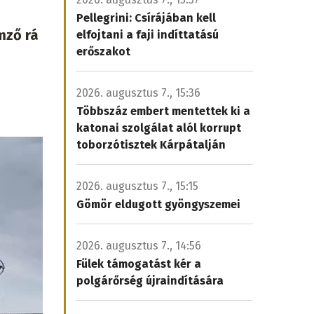
Pellegrini: Csírájában kell
mző rá
elfojtani a faji indíttatású
erőszakot
2026. augusztus 7., 15:36
Többszáz embert mentettek ki a
katonai szolgálat alól korrupt
toborzótisztek Kárpátalján
2026. augusztus 7., 15:15
Gömör eldugott gyöngyszemei
2026. augusztus 7., 14:56
Fülek támogatást kér a
polgárőrség újraindítására