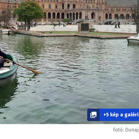
+5 kép a galér
Fotó:
Dunaj