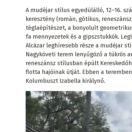
A mudéjar stílus egyedülálló, 12–16. sz
keresztény (román, gótikus, reneszánsz)
téglaépítészet, a bonyolult geometriku
fa mennyezetek és a gipszstukkók. Legi
Alcázar leghíresebb része a mudéjar stí
Nagyköveti terem lenyűgöző a tükrös a
reneszánsz stílusban épült Kereskedőhá
flotta hajóinak útját. Ebben a teremben
Kolumbuszt Izabella királynő.