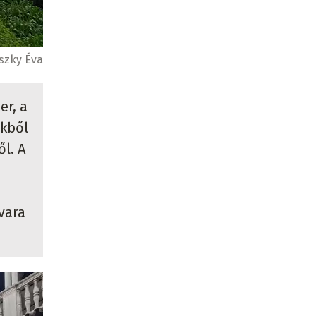
szky Éva
er, a
ékből
l. A
vara