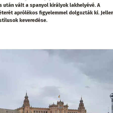
 után vált a spanyol királyok lakhelyévé. A
erét aprólékos figyelemmel dolgozták ki. Jelle
stílusok keveredése.