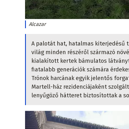
Alcazar
A palotát hat, hatalmas kiterjedésű t
világ minden részéről származó növén
kialakított kertek bámulatos látványt
fiatalabb generációk számára érdekes 
Trónok harcának egyik jelentős forga
Martell-ház rezidenciájaként szolgált
lenyűgöző hátteret biztosítottak a s