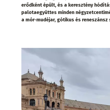
erődként épült, és a keresztény hódítás
palotaegyüttes minden négyzetcentimét
a mór-mudéjar, gótikus és reneszánsz 