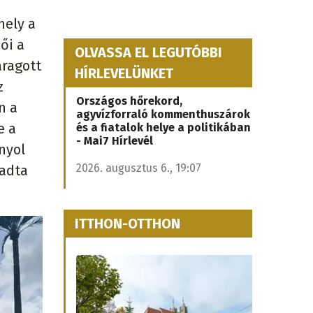
mely a
ői a
OLVASSA EL LEGUTÓBBI
aragott
HÍRLEVELÜNKET
z
Országos hőrekord,
n a
agyvízforraló kommenthuszárok
e a
és a fiatalok helye a politikában
- Mai7 Hírlevél
nyol
2026. augusztus 6., 19:07
gadta
ITTHON-OTTHON