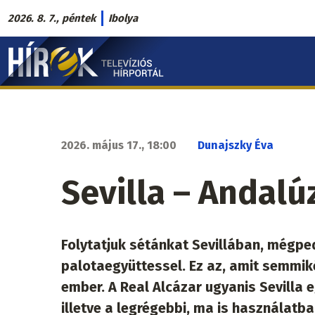
Ugrás
2026. 8. 7., péntek
Ibolya
a
Hírek.sk
tartalomra
fő
navigáció
2026. május 17., 18:00
Dunajszky Éva
Sevilla – Andalúz
Folytatjuk sétánkat Sevillában, mégpe
palotaegyüttessel. Ez az, amit semmik
ember. A Real Alcázar ugyanis Sevilla
illetve a legrégebbi, ma is használatba