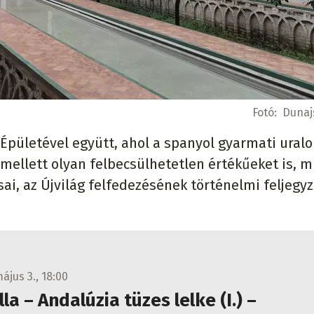
Fotó:
Dunaj
Épületével együtt, ahol a spanyol gyarmati ural
ellett olyan felbecsülhetetlen értékűeket is, m
i, az Újvilág felfedezésének történelmi feljegyz
ájus 3., 18:00
lla – Andalúzia tüzes lelke (I.) –