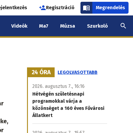
használói
ejelentkezés
Regisztráció
Megrendelés
k
Videók
Ma7
Múzsa
Szurkoló
nüje
24 ÓRA
LEGOLVASOTTABB
2026. augusztus 7., 16:16
Hétvégén születésnapi
programokkal várja a
ar
közönséget a 160 éves Fővárosi
Állatkert
ke,
ór
2026. augusztus 7., 15:57