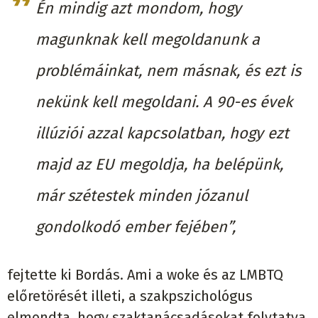
Én mindig azt mondom, hogy
magunknak kell megoldanunk a
problémáinkat, nem másnak, és ezt is
nekünk kell megoldani. A 90-es évek
illúziói azzal kapcsolatban, hogy ezt
majd az EU megoldja, ha belépünk,
már szétestek minden józanul
gondolkodó ember fejében”,
fejtette ki Bordás. Ami a woke és az LMBTQ
előretörését illeti, a szakpszichológus
elmondta, hogy szaktanácsadásokat folytatva