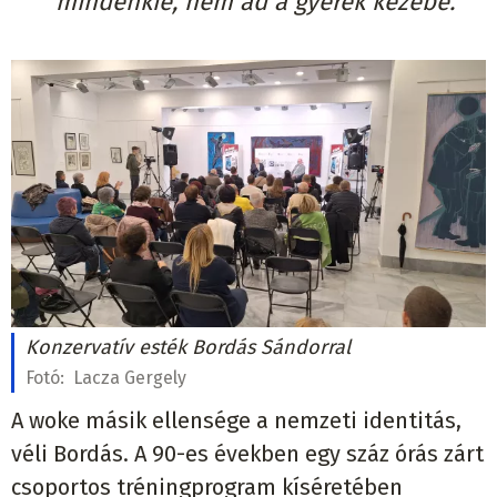
mindenkié,
nem ad a gyerek kezébe.”
Konzervatív esték Bordás Sándorral
Fotó:
Lacza Gergely
A woke másik ellensége a nemzeti identitás,
véli Bordás. A 90-es években egy száz órás zárt
csoportos tréningprogram kíséretében