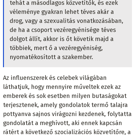
tehát a másodlagos közvetítők, és ezek
véleménye gyakran lehet téves akár a
drog, vagy a szexualitás vonatkozásában,
de ha a csoport vezéregyénisége téves
dolgot állít, akkor is őt követik majd a
többiek, mert ő a vezéregyéniség,
nyomatékosított a szakember.
Az influenszerek és celebek világában
láthatjuk, hogy mennyire műveltek ezek az
emberek és sok esetben milyen butaságokat
terjesztenek, amely gondolatok termő talajra
pottyanva sajnos virágozni kezdenek, folytatta
gondolatát a meghívott, aki ennek kapcsán
rátért a következő szocializációs közvetítőre, a