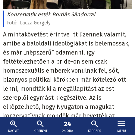
Konzervatív esték Bordás Sándorral
Fotó:
Lacza Gergely
A mintakövetést érintve itt üzennek valamit,
amibe a baloldali ideológiákat is belemossák,
és már „népszerű” odamenni, így
feltételezhetően a pride-on sem csak
homoszexuális emberek vonulnak fel, sőt,
bizonyos politikai körökben már kötelező ott
lenni, mondták ki a megállapítást az est
szereplői egymást kiegészítve. Az is
elképzelhető, hogy Nyugaton a magukat
konzervatívnak mondók már bevették az
értékeik közé, tette hozzá Kolek Zsolt.
NAGYÍT
KICSINYÍT
24 ÓRA
KERESÉS
MENÜ