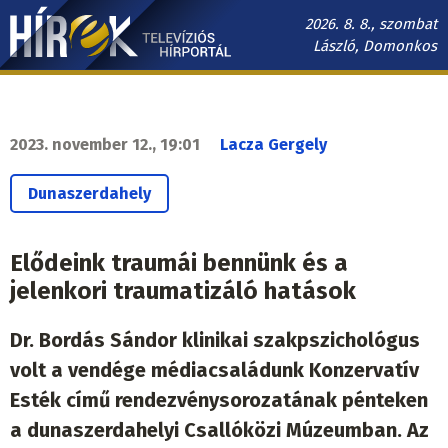
Ugrás
2026. 8. 8., szombat
a
László, Domonkos
tartalomra
Hírek.sk
fő
navigáció
2023. november 12., 19:01
Lacza Gergely
Dunaszerdahely
Elődeink traumái bennünk és a
jelenkori traumatizáló hatások
Dr. Bordás Sándor klinikai szakpszichológus
volt a vendége médiacsaládunk Konzervatív
Esték című rendezvénysorozatának pénteken
a dunaszerdahelyi Csallóközi Múzeumban. Az