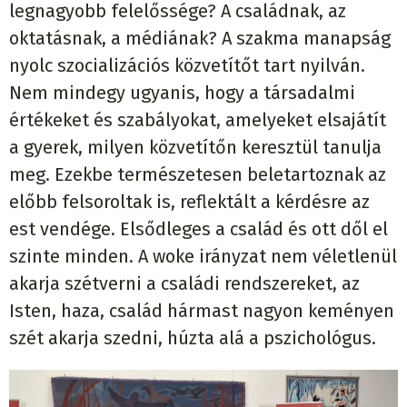
legnagyobb felelőssége? A családnak, az
oktatásnak, a médiának? A szakma manapság
nyolc szocializációs közvetítőt tart nyilván.
Nem mindegy ugyanis, hogy a társadalmi
értékeket és szabályokat, amelyeket elsajátít
a gyerek, milyen közvetítőn keresztül tanulja
meg. Ezekbe természetesen beletartoznak az
előbb felsoroltak is, reflektált a kérdésre az
est vendége. Elsődleges a család és ott dől el
szinte minden. A woke irányzat nem véletlenül
akarja szétverni a családi rendszereket, az
Isten, haza, család hármast nagyon keményen
szét akarja szedni, húzta alá a pszichológus.