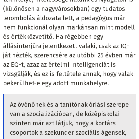
(különösen a nagyvárosokban) egy tudatos
lerombolás áldozata lett, a pedagógus már
nem funkcionál olyan markánsan mint modell
és értékközvetítő. Ha régebben egy
állásinterjúra jelentkezett valaki, csak az IQ-
ját nézték, szerencsére az utóbbi 25 évben már
az EQ-t, azaz az értelmi intelligenciát is
vizsgálják, és ez is feltétele annak, hogy valaki
bekerülhet-e egy adott munkahelyre.
Az óvónőnek és a tanítónak óriási szerepe
van a szocializációban, de középiskolai
szinten már azt látjuk, hogy a kortárs
csoportok a szekunder szociális ágensek,