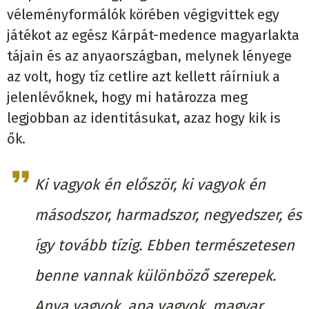
véleményformálók körében végigvittek egy
játékot az egész Kárpát-medence magyarlakta
tájain és az anyaországban, melynek lényege
az volt, hogy tíz cetlire azt kellett ráírniuk a
jelenlévőknek, hogy mi határozza meg
legjobban az identitásukat, azaz hogy kik is
ők.
Ki vagyok én először, ki vagyok én
másodszor, harmadszor, negyedszer, és
így tovább tízig. Ebben természetesen
benne vannak különböző szerepek.
Anya vagyok, apa vagyok, magyar