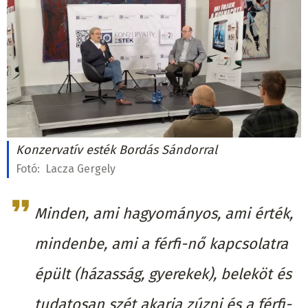
Konzervatív esték Bordás Sándorral
Fotó:
Lacza Gergely
Minden, ami hagyományos, ami érték,
mindenbe, ami a férfi-nő kapcsolatra
épült (házasság, gyerekek), beleköt és
tudatosan szét akarja zúzni és a férfi-