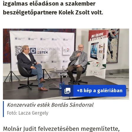
izgalmas előadáson a szakember
beszélgetőpartnere Kolek Zsolt volt.
+8 kép a galériában
Konzervatív esték Bordás Sándorral
Fotó:
Lacza Gergely
Molnár Judit felvezetésében megemlítette,