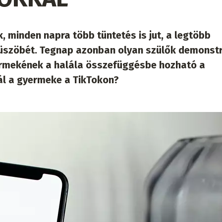
, minden napra több tüntetés is jut, a legtöbb
rküszöbét. Tegnap azonban olyan szülők demonst
yermekének a halála összefüggésbe hozható a
nál a gyermeke a TikTokon?