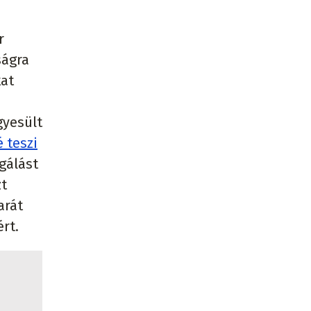
r
ságra
kat
gyesült
 teszi
gálást
zt
arát
ért.