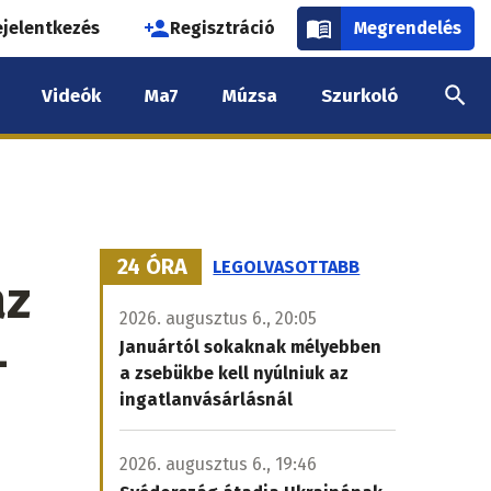
használói
ejelentkezés
Regisztráció
Megrendelés
k
Videók
Ma7
Múzsa
Szurkoló
nüje
24 ÓRA
LEGOLVASOTTABB
az
2026. augusztus 6., 20:05
-
Januártól sokaknak mélyebben
a zsebükbe kell nyúlniuk az
ingatlanvásárlásnál
2026. augusztus 6., 19:46