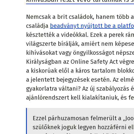
Nemcsak a brit családok, hanem több am
családja
beadványt nyújtott be a platf
késztették a videókkal. Ezek a perek r
világszerte bírálják, amiért nem képese
kihívásokat vagy öngyilkosságot népszer
Királyságban az Online Safety Act végre
a kiskorúak elől a káros tartalom blokk
a jelentett bejegyzések esetén. Az elmé
gyakorlatra váltani? Az új szabályozá
ajánlórendszert kell kialakítaniuk, és f
Ezzel párhuzamosan felmerült a „Joo
szülőknek joguk legyen hozzáférni e