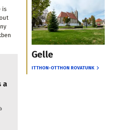
 is
kout
ony
kben
Gelle
ITTHON-OTTHON ROVATUNK
s a
b