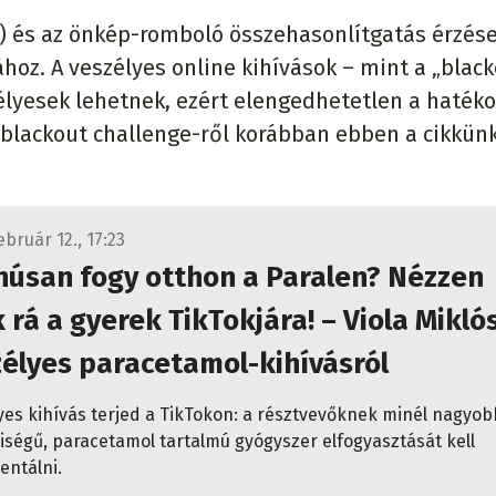
) és az önkép-romboló összehasonlítgatás érzése
hoz. A veszélyes online kihívások – mint a „blac
élyesek lehetnek, ezért elengedhetetlen a haték
A blackout challenge-ről korábban ebben a cikkün
ebruár 12., 17:23
núsan fogy otthon a Paralen? Nézzen
 rá a gyerek TikTokjára! – Viola Mikló
élyes paracetamol-kihívásról
yes kihívás terjed a TikTokon: a résztvevőknek minél nagyob
ségű, paracetamol tartalmú gyógyszer elfogyasztását kell
ntálni.