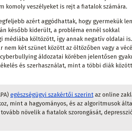
 komoly veszélyeket is rejt a fiatalok számára.
 legfeljebb azért aggódhattak, hogy gyermekük le
án később kiderült, a probléma ennél sokkal
 médiába költözött, így annak negatív oldalai is
ár nem két szünet között az öltözőben vagy a véc
 cyberbullying áldozatai körében jelentősen gya
tékelés és szerhasználat, mint a többi diák közöt
APA)
egészségügyi szakértői szerint
az online zak
koz, mint a hagyományos, és az algoritmusok álta
tovább növelik a fiatalok szorongását, depresszió