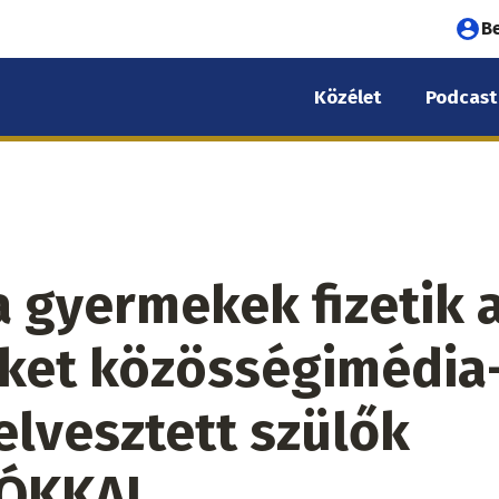
Fel
B
fió
Közélet
Podcast
me
 a gyermekek fizetik 
ket közösségimédia
elvesztett szülők
EÓKKAL