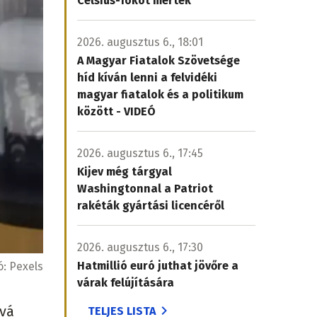
Celsius-fokot mértek
2026. augusztus 6., 18:01
A Magyar Fiatalok Szövetsége
híd kíván lenni a felvidéki
magyar fiatalok és a politikum
között - VIDEÓ
2026. augusztus 6., 17:45
Kijev még tárgyal
Washingtonnal a Patriot
rakéták gyártási licencéről
2026. augusztus 6., 17:30
Hatmillió euró juthat jövőre a
ó:
Pexels
várak felújítására
óvá
TELJES LISTA