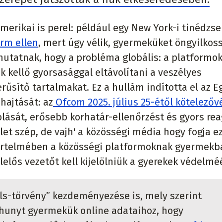
erikai is perel: például egy New York-i tinédzse
orm ellen
, mert úgy vélik, gyermeküket öngyilkos
ámutatnak, hogy a probléma globális: a platformo
k kellő gyorsasággal eltávolítani a veszélyes
űsítő tartalmakat. Ez a hullám indította el az E
hajtását: az
Ofcom 2025. július 25-étől kötelezővé
olását, erősebb korhatár-ellenőrzést és gyors rea
let szép, de vajh' a közösségi média hogy fogja e
s értelmében a közösségi platformoknak gyermekb
elelős vezetőt kell kijelölniük a gyerekek védelmé
ls-törvény” kezdeményezése is, mely szerint
lhunyt gyermekük online adataihoz, hogy