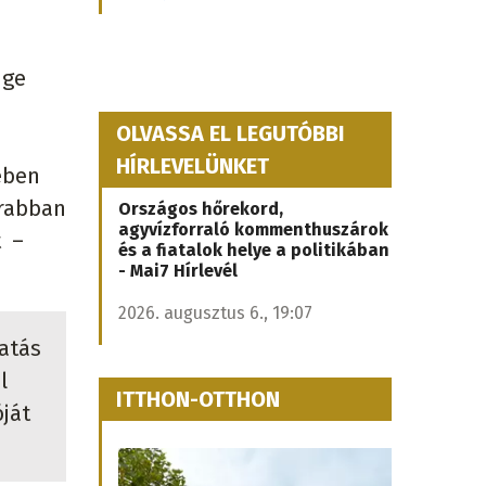
nge
OLVASSA EL LEGUTÓBBI
.
HÍRLEVELÜNKET
ében
krabban
Országos hőrekord,
agyvízforraló kommenthuszárok
t –
és a fiatalok helye a politikában
- Mai7 Hírlevél
2026. augusztus 6., 19:07
latás
l
ITTHON-OTTHON
ját