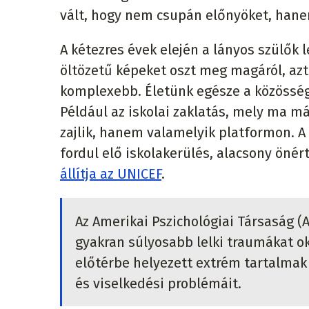
vált, hogy nem csupán előnyöket, hanem
A kétezres évek elején a lányos szülők
öltözetű képeket oszt meg magáról, azt
komplexebb. Életünk egésze a közösségi
Például az iskolai zaklatás, mely ma m
zajlik, hanem valamelyik platformon. A
fordul elő iskolakerülés, alacsony önér
állítja az UNICEF
.
Az Amerikai Pszichológiai Társaság (
gyakran súlyosabb lelki traumákat o
előtérbe helyezett extrém tartalmak 
és viselkedési problémáit.