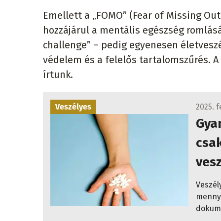
Emellett a „FOMO” (Fear of Missing Out
hozzájárul a mentális egészség romlásá
challenge” – pedig egyenesen életvesz
védelem és a felelős tartalomszűrés. 
írtunk.
Veszélyes
2025. f
Gya
csak
vesz
Veszél
mennyi
dokume