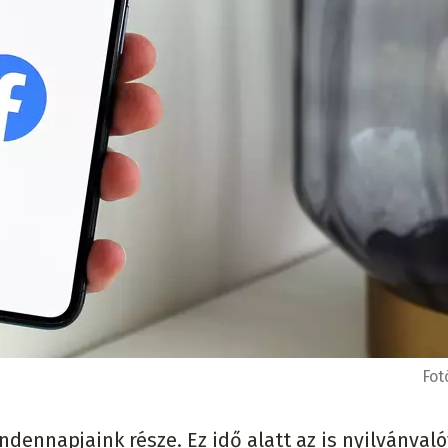
Fot
dennapjaink része. Ez idő alatt az is nyilvánval