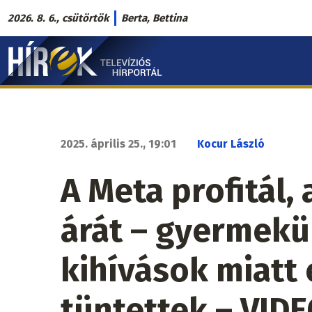
Ugrás
2026. 8. 6., csütörtök
Berta, Bettina
a
Hírek.sk
tartalomra
fő
navigáció
2025. április 25., 19:01
Kocur László
A Meta profitál,
árát – gyermekü
kihívások miatt 
tüntettek – VID