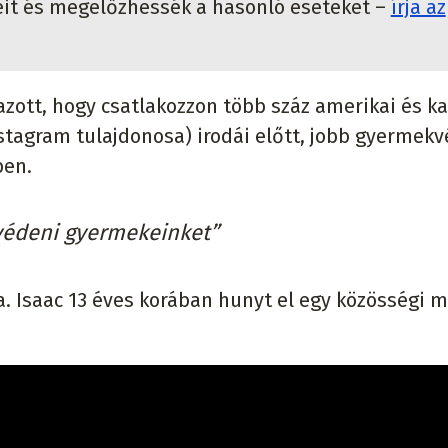
it és megelőzhessék a hasonló eseteket –
írja az
zott, hogy csatlakozzon több száz amerikai és k
stagram tulajdonosa) irodái előtt, jobb gyermek
ben.
gvédeni gyermekeinket”
. Isaac 13 éves korában hunyt el egy közösségi 