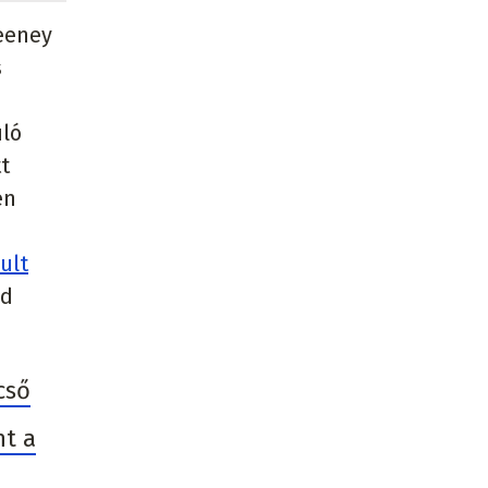
weeney
s
uló
t
en
ult
ád
cső
nt a