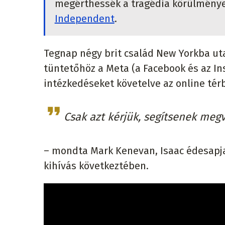
megérthessék a tragédia körülménye
Independent
.
Tegnap négy brit család New Yorkba uta
tüntetőhöz a Meta (a Facebook és az In
intézkedéseket követelve az online tér
Csak azt kérjük, segítsenek me
– mondta Mark Kenevan, Isaac édesapja
kihívás következtében.