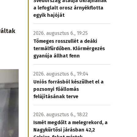
Svédország átadja Ukrajnának
a lefoglalt orosz árnyékflotta
egyik hajóját
ráltak
2026. augusztus 6., 19:25
Tömeges rosszullét a deáki
termálfürdőben. Klórmérgezés
gyanúja állhat fenn
2026. augusztus 6., 19:04
Uniós forrásból készülhet el a
pozsonyi főállomás
felújításának terve
2026. augusztus 6., 18:22
Ismét megdőlt a melegrekord, a
Nagykürtösi járásban 42,2