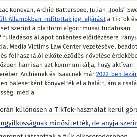
aac Kenevan, Archie Battersbee, Julian „Jools” S
ült Államokban indítottak jogi eljárást
a TikTok é
reset szerint a platform algoritmusai tudatosan
" fulladásos állapot önkéntes előidézésére irány
ocial Media Victims Law Center vezetésével beadot
k és felhasználói elköteleződés növelése érdekéb
iközben hamisan azt kommunikálja, hogy aktívan
tterében Archienek és Isaacnek már
2022-ben lezár
en balesetként könyvelték el a halált, ám a csal
zösségi média
során különösen a TikTok-használat kerül gór
öngyilkosságnak minősítették, de anyja szeri
szerepet játszottak a fiúk elkeseredésében.