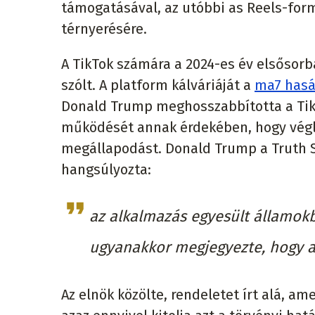
támogatásával, az utóbbi as Reels-fo
térnyerésére.
A TikTok számára a 2024-es év elsősor
szólt. A platform kálváriáját a
ma7 hasá
Donald Trump meghosszabbította a Tik
működését annak érdekében, hogy végleg
megállapodást. Donald Trump a Truth S
hangsúlyozta:
az alkalmazás egyesült államokbe
ugyanakkor megjegyezte, hogy a
Az elnök közölte, rendeletet írt alá, 