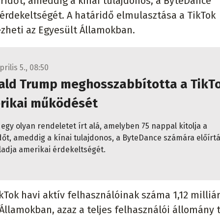
táridőt, ameddig a kínai tulajdonos, a ByteDance
 érdekeltségét. A határidő elmulasztása a TikTok
zheti az Egyesült Államokban.
prilis 5., 08:50
ald Trump meghosszabbította a TikT
rikai működését
egy olyan rendeletet írt alá, amelyben 75 nappal kitolja a
dőt, ameddig a kínai tulajdonos, a ByteDance számára előírtá
ladja amerikai érdekeltségét.
kTok havi aktív felhasználóinak száma 1,12 milliá
 Államokban, azaz a teljes felhasználói állomány 