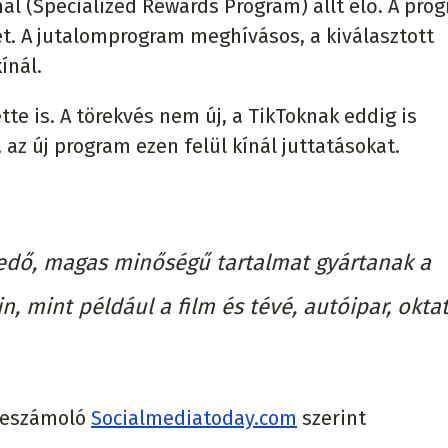
l (Specialized Rewards Program) állt elő. A pro
et. A jutalomprogram meghívásos, a kiválasztott
ínál.
tte is. A törekvés nem új, a TikToknak eddig is
az új program ezen felül kínál juttatásokat.
kedő, magas minőségű tartalmat gyártanak a
, mint például a film és tévé, autóipar, oktat
 beszámoló
Socialmediatoday.com
szerint