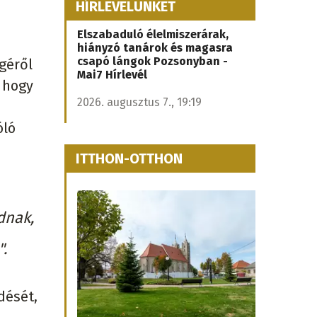
HÍRLEVELÜNKET
Elszabaduló élelmiszerárak,
hiányzó tanárok és magasra
csapó lángok Pozsonyban -
géről
Mai7 Hírlevél
, hogy
2026. augusztus 7., 19:19
óló
ITTHON-OTTHON
dnak,
.
dését,