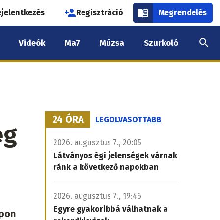
használói
ejelentkezés
Regisztráció
Megrendelés
k
Videók
Ma7
Múzsa
Szurkoló
nüje
24 ÓRA
LEGOLVASOTTABB
eg
2026. augusztus 7., 20:05
Látványos égi jelenségek várnak
ránk a következő napokban
2026. augusztus 7., 19:46
Egyre gyakoribbá válhatnak a
apon