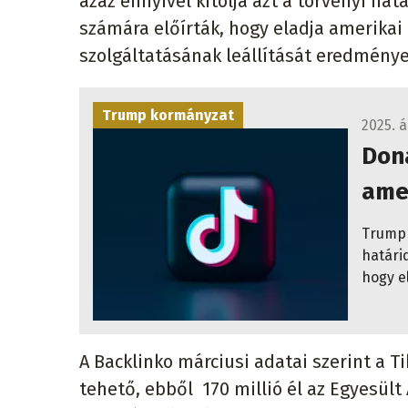
azaz ennyivel kitolja azt a törvényi ha
számára előírták, hogy eladja amerikai
szolgáltatásának leállítását eredménye
Trump kormányzat
2025. á
Don
ame
Trump 
határi
hogy e
A Backlinko márciusi adatai szerint a Ti
tehető, ebből 170 millió él az Egyesült