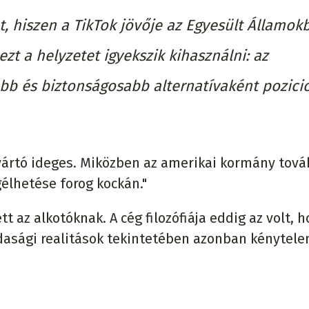
t, hiszen a TikTok jövője az Egyesült Államok
zt a helyzetet igyekszik kihasználni: az
abb és biztonságosabb alternatívaként pozici
ártó ideges. Miközben az amerikai kormány tov
gélhetése forog kockán."
t az alkotóknak. A cég filozófiája eddig az volt, h
dasági realitások tekintetében azonban kénytele