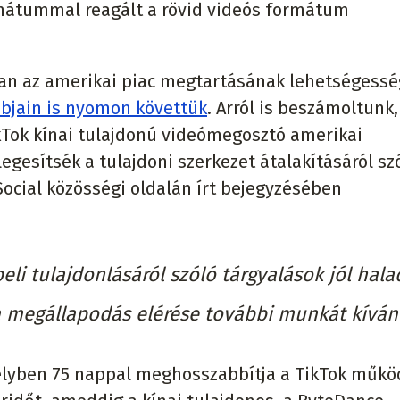
rmátummal reagált a rövid videós formátum
ban az amerikai piac megtartásának lehetségessé
bjain is nyomon követtük
. Arról is beszámoltunk
Tok kínai tulajdonú videómegosztó amerikai
esítsék a tulajdoni szerkezet átalakításáról sz
ocial közösségi oldalán írt bejegyzésében
li tulajdonlásáról szóló tárgyalások jól hala
 megállapodás elérése további munkát kíván"
amelyben 75 nappal meghosszabbítja a TikTok műkö