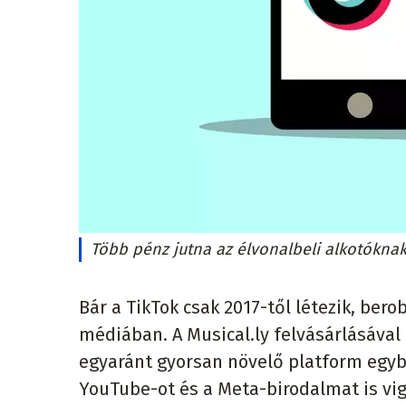
Több pénz jutna az élvonalbeli alkotókna
Bár a TikTok csak 2017-től létezik, ber
médiában. A Musical.ly felvásárlásával
egyaránt gyorsan növelő platform egybő
YouTube-ot és a Meta-birodalmat is vigy