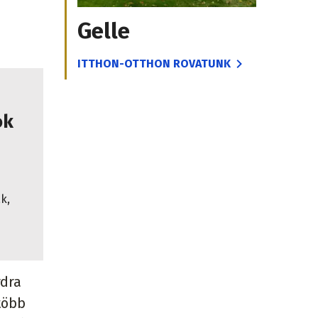
Gelle
ITTHON-OTTHON ROVATUNK
ok
k,
rdra
több