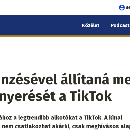
Fel
B
fió
Közélet
Podcast
me
önzésével állítaná m
rnyerését a TikTok
hoz a legtrendibb alkotókat a TikTok. A kínai
 nem csatlakozhat akárki, csak meghívásos al