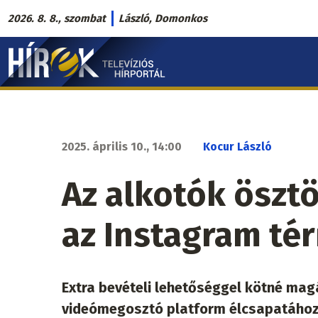
Ugrás
2026. 8. 8., szombat
László, Domonkos
a
Hírek.sk
tartalomra
fő
navigáció
2025. április 10., 14:00
Kocur László
Az alkotók öszt
az Instagram té
Extra bevételi lehetőséggel kötné magá
videómegosztó platform élcsapatához