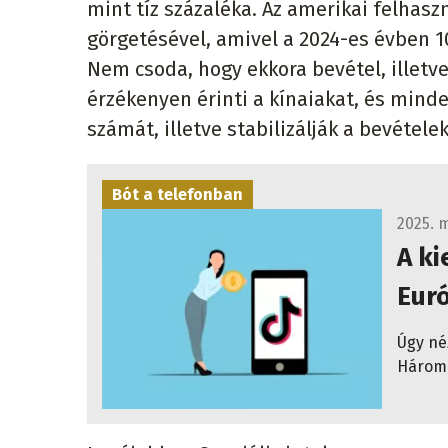
mint tíz százaléka. Az amerikai felhasz
görgetésével, amivel a 2024-es évben 10
Nem csoda, hogy ekkora bevétel, illetv
érzékenyen érinti a kínaiakat, és mind
számát, illetve stabilizálják a bevételek
Bót a telefonban
2025. m
A k
Eur
Úgy né
Három 