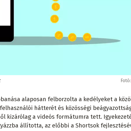
k
Fotó
obbanása alaposan felborzolta a kedélyeket a köz
 felhasználói hátterét és közösségi beágyazottsá
l kizárólag a videós formátumra tett. Igyekezeté
ázzba állította, az előbbi a Shortsok fejlesztésé