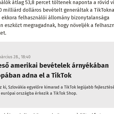
nálók átlag 53,8 percet töltenek naponta a rövid 
 milliárd dolláros bevételt generáltak a TikTokna
e ekkora felhasználói állomány bizonytalansága
en eszközt megragadnak, hogy növeljék a felhasz
et.
árcius 28., 18:40
ieső amerikai bevételek árnyékában
ópában adna el a TikTok
z ki, Szlovákia egyelőre kimarad a TikTok legújabb fejlesztés
európai országba érkezik a TikTok Shop.