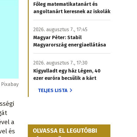
Főleg matematikatanárt és
angoltanárt keresnek az iskolák
2026. augusztus 7., 17:45
Magyar Péter: Stabil
Magyarország energiaellátása
2026. augusztus 7., 17:30
Kigyulladt egy ház Légen, 40
ezer euróra becsülik a kárt
:
Pixabay
TELJES LISTA
össégi
gát
vel a
OLVASSA EL LEGUTÓBBI
vel és