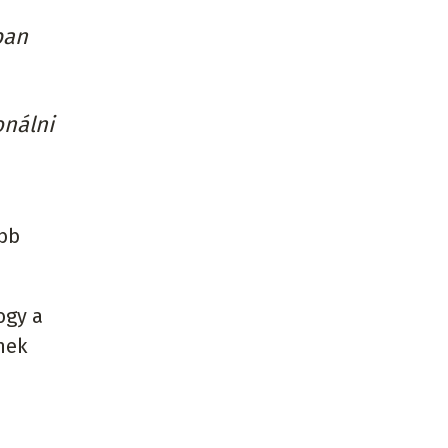
ban
onálni
ább
ogy a
nek