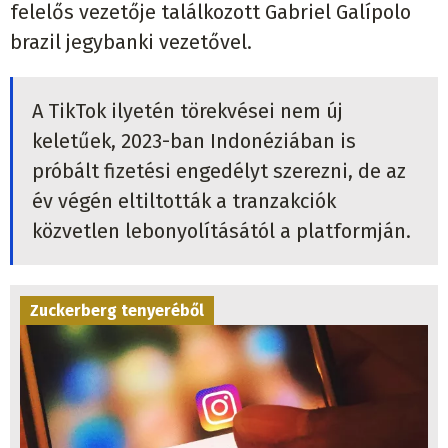
felelős vezetője találkozott Gabriel Galípolo
brazil jegybanki vezetővel.
A TikTok ilyetén törekvései nem új
keletűek, 2023-ban Indonéziában is
próbált fizetési engedélyt szerezni, de az
év végén eltiltották a tranzakciók
közvetlen lebonyolításától a platformján.
Zuckerberg tenyeréből