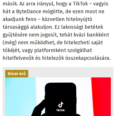
másik. Az arra irányul, hogy a TikTok – vagyis
hát a ByteDance mögötte, de ezen most ne
akadjunk fenn – közvetlen hitelnyújtó
társasággá alakuljon. Ez lakossági betétek
gyűjtésére nem jogosít, tehát kvázi bankként
(még) nem működhet, de hitelezheti saját
tőkéjét, vagy platformként szolgálhat
hitelfelvevők és hitelezők összekapcsolására.
Kínai erő