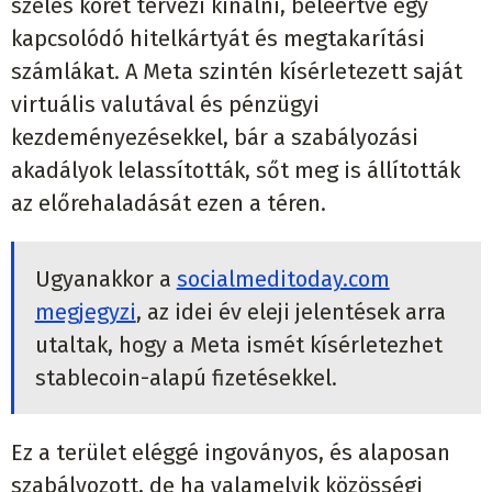
széles körét tervezi kínálni, beleértve egy
kapcsolódó hitelkártyát és megtakarítási
számlákat. A Meta szintén kísérletezett saját
virtuális valutával és pénzügyi
kezdeményezésekkel, bár a szabályozási
akadályok lelassították, sőt meg is állították
az előrehaladását ezen a téren.
Ugyanakkor a
socialmeditoday.com
megjegyzi
, az idei év eleji jelentések arra
utaltak, hogy a Meta ismét kísérletezhet
stablecoin-alapú fizetésekkel.
Ez a terület eléggé ingoványos, és alaposan
szabályozott, de ha valamelyik közösségi