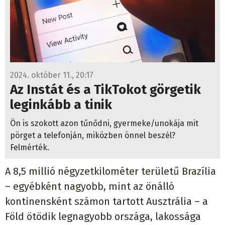
2024. október 11., 20:17
Az Instát és a TikTokot görgetik
leginkább a tinik
Ön is szokott azon tűnődni, gyermeke/unokája mit
pörget a telefonján, miközben önnel beszél?
Felmérték.
A 8,5 millió négyzetkilométer területű Brazília
– egyébként nagyobb, mint az önálló
kontinensként számon tartott Ausztrália – a
Föld ötödik legnagyobb országa, lakossága