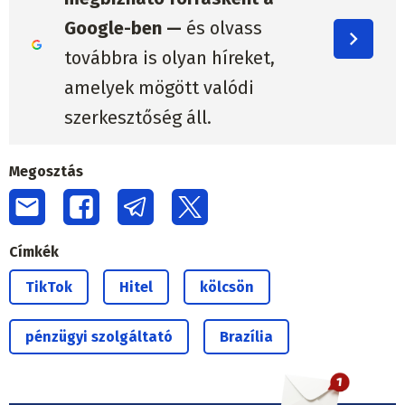
Google-ben —
és olvass
továbbra is olyan híreket,
amelyek mögött valódi
szerkesztőség áll.
Megosztás
Címkék
TikTok
Hitel
kölcsön
pénzügyi szolgáltató
Brazília