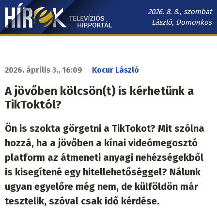
Ugrás
2026. 8. 8., szombat
a
László, Domonkos
tartalomra
Hírek.sk
fő
navigáció
2026. április 3., 16:09
Kocur László
A jövőben kölcsön(t) is kérhetünk a
TikToktól?
Ön is szokta görgetni a TikTokot? Mit szólna
hozzá, ha a jövőben a kínai videómegosztó
platform az átmeneti anyagi nehézségekből
is kisegítené egy hitellehetőséggel? Nálunk
ugyan egyelőre még nem, de külföldön már
tesztelik, szóval csak idő kérdése.