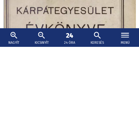
NAGYÍT
KICSINYÍT
24 ÓRA
KERESÉS
MENÜ
2026. augusztus 8., 08:27
Az első magyarországi turistaegyesület
megalakulása
Nagy volt a „jövés-menés” tehát már ekkoriban a
Tátrában, de eljött az a pillanat, amikor ezt valamilyen
formában szervezni kellett és ennek az elképzelésnek az