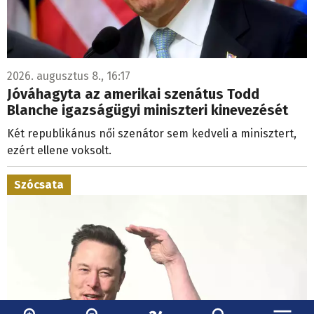
2026. augusztus 8., 16:17
Jóváhagyta az amerikai szenátus Todd
Blanche igazságügyi miniszteri kinevezését
Két republikánus női szenátor sem kedveli a minisztert,
ezért ellene voksolt.
Szócsata