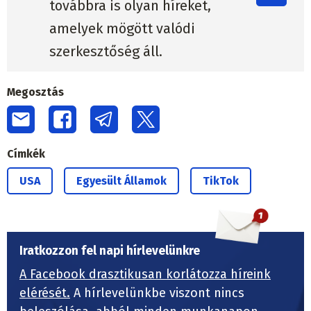
továbbra is olyan híreket,
amelyek mögött valódi
szerkesztőség áll.
Megosztás
Címkék
USA
Egyesült Államok
TikTok
Iratkozzon fel napi hírlevelünkre
A Facebook drasztikusan korlátozza híreink
elérését.
A hírlevelünkbe viszont nincs