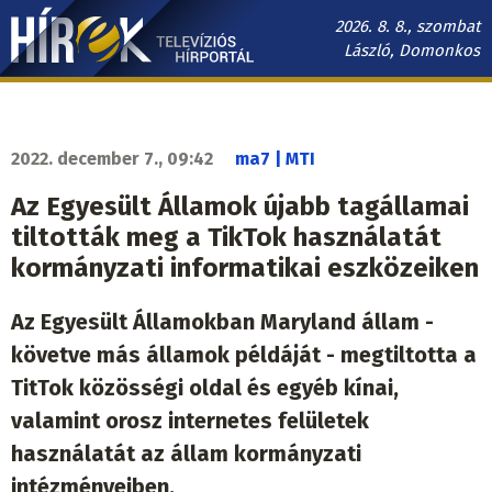
Ugrás
2026. 8. 8., szombat
a
László, Domonkos
tartalomra
Hírek.sk
fő
navigáció
2022. december 7., 09:42
ma7 | MTI
Az Egyesült Államok újabb tagállamai
tiltották meg a TikTok használatát
kormányzati informatikai eszközeiken
Az Egyesült Államokban Maryland állam -
követve más államok példáját - megtiltotta a
TitTok közösségi oldal és egyéb kínai,
valamint orosz internetes felületek
használatát az állam kormányzati
intézményeiben.