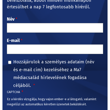
beleszólása, abból minden munkanapon
értesülhet a nap 7 legfontosabb híréről.
Név
E-mail
Hozzájárulok a személyes adataim (név
és e-mail cím) kezeléséhez a Ma7
médiacsalád hírlevelének fogadása
céljából.
CAPTCHA
Ez a kérdés vizsgálja, hogy vajon ember-e a látogató, valamint
megelőzi az automatikus kéretlen üzenetek beküldését.