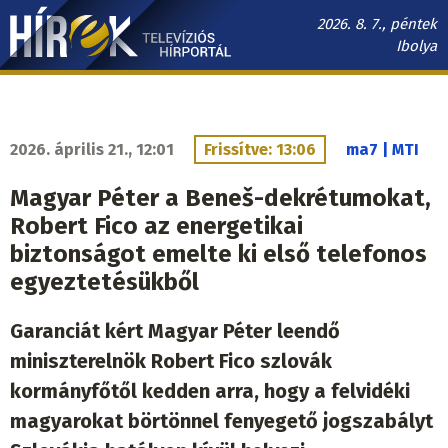
Ugrás
2026. 8. 7., péntek
a
Ibolya
tartalomra
Hírek.sk
fő
navigáció
2026. április 21., 12:01
Frissítve: 13:06
ma7 | MTI
Magyar Péter a Beneš-dekrétumokat,
Robert Fico az energetikai
biztonságot emelte ki első telefonos
egyeztetésükből
Garanciát kért Magyar Péter leendő
miniszterelnök Robert Fico szlovák
kormányfőtől kedden arra, hogy a felvidéki
magyarokat börtönnel fenyegető jogszabályt