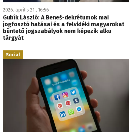
2026. április 21., 16:56
Gubík László: A Beneš-dekrétumok mai
jogfosztó hatásai és a felvidéki magyarokat
büntető jogszabályok nem képezik alku
tárgyát
Social