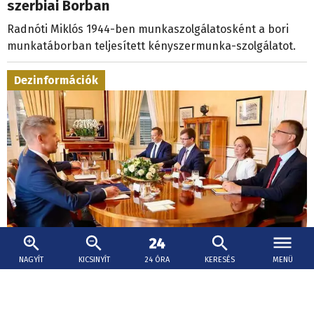
szerbiai Borban
Radnóti Miklós 1944-ben munkaszolgálatosként a bori
munkatáborban teljesített kényszermunka-szolgálatot.
Dezinformációk
NAGYÍT
KICSINYÍT
24 ÓRA
KERESÉS
MENÜ
2026. augusztus 3., 16:37