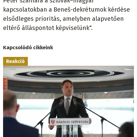
Péter számára a szlovák–magyar
kapcsolatokban a Beneš-dekrétumok kérdése
elsődleges prioritás, amelyben alapvetően
eltérő álláspontot képviselünk“.
Kapcsolódó cikkeink
Reakció