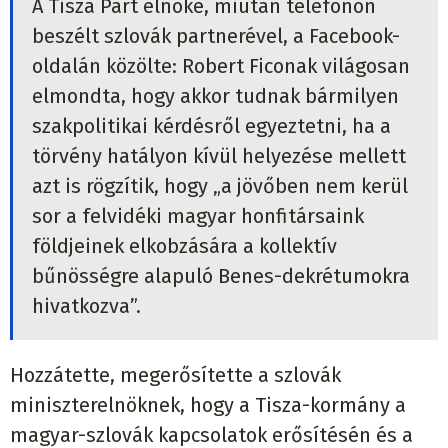
A Tisza Párt elnöke, miután telefonon
beszélt szlovák partnerével, a Facebook-
oldalán közölte: Robert Ficonak világosan
elmondta, hogy akkor tudnak bármilyen
szakpolitikai kérdésről egyeztetni, ha a
törvény hatályon kívül helyezése mellett
azt is rögzítik, hogy „a jövőben nem kerül
sor a felvidéki magyar honfitársaink
földjeinek elkobzására a kollektív
bűnösségre alapuló Benes-dekrétumokra
hivatkozva”.
Hozzátette, megerősítette a szlovák
miniszterelnöknek, hogy a Tisza-kormány a
magyar-szlovák kapcsolatok erősítésén és a