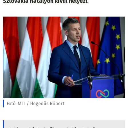
Szlovákia hatályon kívül helyezi.
Fotó:
MTI / Hegedüs Róbert