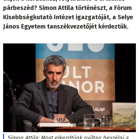
párbeszéd? Simon Attila történészt, a Fórum
Kisebbségkutató Intézet igazgatóját, a Selye
János Egyetem tanszékvezetőjét kérdeztük.
Simon Attila: Most elkezdtünk nyíltan beszélni a