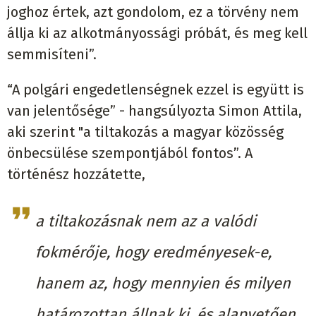
joghoz értek, azt gondolom, ez a törvény nem
állja ki az alkotmányossági próbát, és meg kell
semmisíteni”.
“A polgári engedetlenségnek ezzel is együtt is
van jelentősége” - hangsúlyozta Simon Attila,
aki szerint "a tiltakozás a magyar közösség
önbecsülése szempontjából fontos”. A
történész hozzátette,
a tiltakozásnak nem az a valódi
fokmérője, hogy eredményesek-e,
hanem az, hogy mennyien és milyen
határozottan állnak ki, és alapvetően