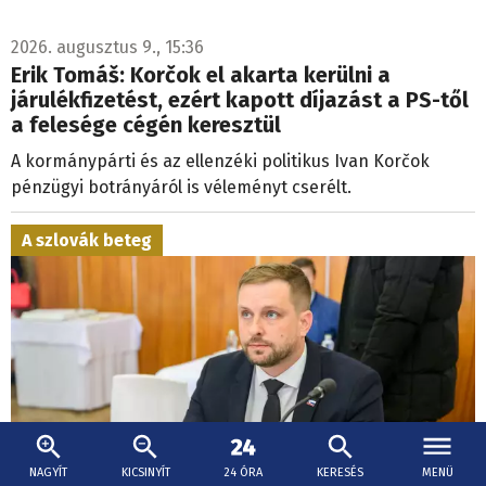
2026. augusztus 9., 15:36
Erik Tomáš: Korčok el akarta kerülni a
járulékfizetést, ezért kapott díjazást a PS-től
a felesége cégén keresztül
A kormánypárti és az ellenzéki politikus Ivan Korčok
pénzügyi botrányáról is véleményt cserélt.
A szlovák beteg
NAGYÍT
KICSINYÍT
24 ÓRA
KERESÉS
MENÜ