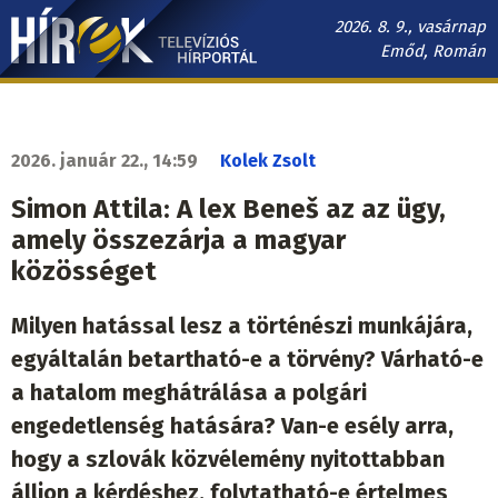
Ugrás
2026. 8. 9., vasárnap
a
Emőd, Román
tartalomra
Hírek.sk
fő
navigáció
2026. január 22., 14:59
Kolek Zsolt
Simon Attila: A lex Beneš az az ügy,
amely összezárja a magyar
közösséget
Milyen hatással lesz a történészi munkájára,
egyáltalán betartható-e a törvény? Várható-e
a hatalom meghátrálása a polgári
engedetlenség hatására? Van-e esély arra,
hogy a szlovák közvélemény nyitottabban
álljon a kérdéshez, folytatható-e értelmes