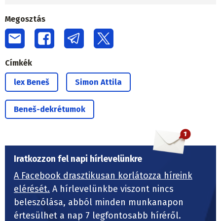
Megosztás
Címkék
lex Beneš
Simon Attila
Beneš-dekrétumok
Iratkozzon fel napi hírlevelünkre
A Facebook drasztikusan korlátozza híreink
elérését.
A hírlevelünkbe viszont nincs
beleszólása, abból minden munkanapon
értesülhet a nap 7 legfontosabb híréről.