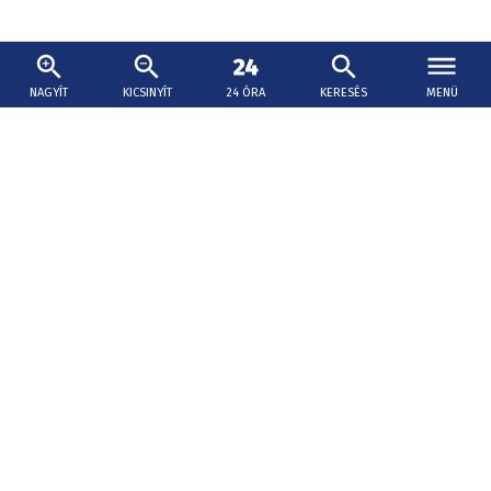
NAGYÍT
KICSINYÍT
24 ÓRA
KERESÉS
MENÜ
2026. augusztus 6., 17:30
Hatmillió euró juthat jövőre a várak
felújítására
Erik Tomáš elmondta, idén 34 kulturális műemlék
felújításán dolgoztak a program keretében, ebből 30 vár,
kettő kolostor és kettő kastély.
Rendkívüli hőség