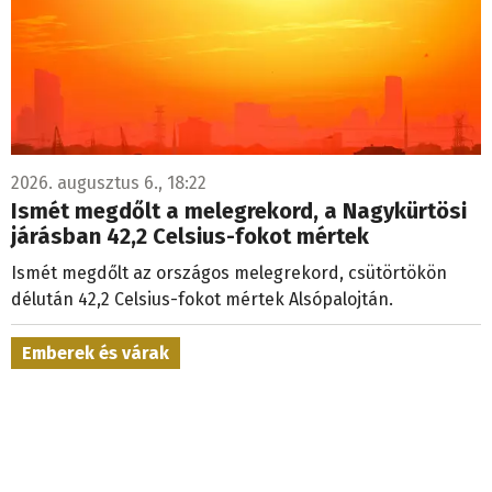
2026. augusztus 6., 18:22
Ismét megdőlt a melegrekord, a Nagykürtösi
járásban 42,2 Celsius-fokot mértek
Ismét megdőlt az országos melegrekord, csütörtökön
délután 42,2 Celsius-fokot mértek Alsópalojtán.
Emberek és várak