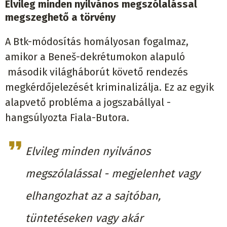
Elvileg minden nyilvános megszólalással
megszeghető a törvény
A Btk-módosítás homályosan fogalmaz,
amikor a Beneš-dekrétumokon alapuló
második világháborút követő rendezés
megkérdőjelezését kriminalizálja. Ez az egyik
alapvető probléma a jogszabállyal -
hangsúlyozta Fiala-Butora.
Elvileg minden nyilvános
megszólalással - megjelenhet vagy
elhangozhat az a sajtóban,
tüntetéseken vagy akár