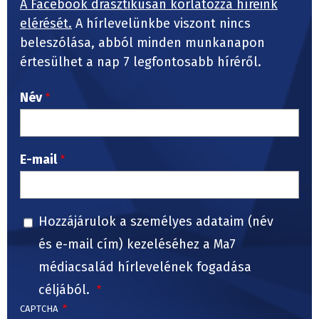
A Facebook drasztikusan korlátozza híreink
elérését.
A hírlevelünkbe viszont nincs
beleszólása, abból minden munkanapon
értesülhet a nap 7 legfontosabb híréről.
Név
E-mail
Hozzájárulok a személyes adataim (név
és e-mail cím) kezeléséhez a Ma7
médiacsalád hírlevelének fogadása
céljából.
CAPTCHA