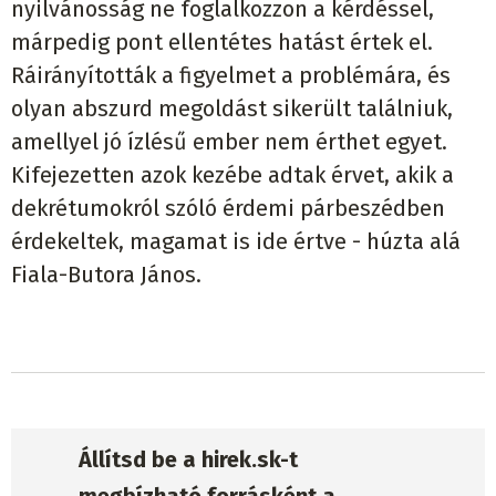
nyilvánosság ne foglalkozzon a kérdéssel,
márpedig pont ellentétes hatást értek el.
Ráirányították a figyelmet a problémára, és
olyan abszurd megoldást sikerült találniuk,
amellyel jó ízlésű ember nem érthet egyet.
Kifejezetten azok kezébe adtak érvet, akik a
dekrétumokról szóló érdemi párbeszédben
érdekeltek, magamat is ide értve - húzta alá
Fiala-Butora János.
Állítsd be a hirek.sk-t