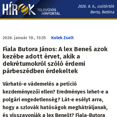
Ugrás
2026. 8. 6., csütörtök
a
Berta, Bettina
tartalomra
Hírek.sk
fő
navigáció
2026. január 19., 13:35
Kolek Zsolt
Fiala Butora János: A lex Beneš azok
kezébe adott érvet, akik a
dekrétumokról szóló érdemi
párbeszédben érdekeltek
Várható-e vádemelés a petíció
kezdeményezői ellen? Eredményes lehet-e a
polgári engedetlenség? Lát-e esélyt arra,
hogy a szlovák hatóságok meghátráljanak,
és visszavonják a lex Benešt? Fiala-Butora