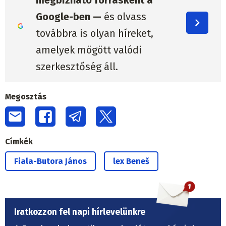
megbízható forrásként a
Google-ben —
és olvass
továbbra is olyan híreket,
amelyek mögött valódi
szerkesztőség áll.
Megosztás
Címkék
Fiala-Butora János
lex Beneš
Iratkozzon fel napi hírlevelünkre