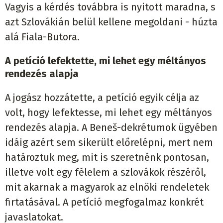
Vagyis a kérdés továbbra is nyitott maradna, s
azt Szlovákián belül kellene megoldani - húzta
alá Fiala-Butora.
A petíció lefektette, mi lehet egy méltányos
rendezés alapja
A jogász hozzátette, a petíció egyik célja az
volt, hogy lefektesse, mi lehet egy méltányos
rendezés alapja. A Beneš-dekrétumok ügyében
idáig azért sem sikerült előrelépni, mert nem
határoztuk meg, mit is szeretnénk pontosan,
illetve volt egy félelem a szlovákok részéről,
mit akarnak a magyarok az elnöki rendeletek
firtatásával. A petíció megfogalmaz konkrét
javaslatokat.