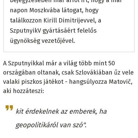
napon Moszkvába látogat, hogy
találkozzon Kirill Dimitrijevvel, a
SzputnyikV gyártásáért felelős
ügynökség vezetőjével.
A Szputnyikkal már a világ több mint 50
országában oltanak, csak Szlovákiában űz vele
valaki piszkos játékot - hangsúlyozza Matovič,
aki hozzáteszi:
kit érdekelnek az emberek, ha
geopolitikáról van szó".