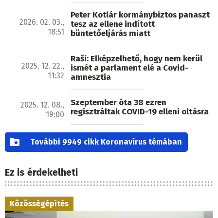
Peter Kotlár kormánybiztos panaszt
2026. 02. 03.,
tesz az ellene indított
18:51
büntetőeljárás miatt
Raši: Elképzelhető, hogy nem kerül
2025. 12. 22.,
ismét a parlament elé a Covid-
11:32
amnesztia
Szeptember óta 38 ezren
2025. 12. 08.,
regisztráltak COVID-19 elleni oltásra
19:00
További 9949 cikk Koronavírus témában
Ez is érdekelheti
Közösségépítés