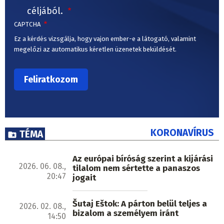
céljából.
CAPTCHA
Ez a kérdés vizsgálja, hogy vajon ember-e a látogató, valamint
megelőzi az automatikus kéretlen üzenetek beküldését.
KORONAVÍRUS
TÉMA
Az európai bíróság szerint a kijárási
2026. 06. 08.,
tilalom nem sértette a panaszos
20:47
jogait
Šutaj Eštok: A párton belül teljes a
2026. 02. 08.,
bizalom a személyem iránt
14:50