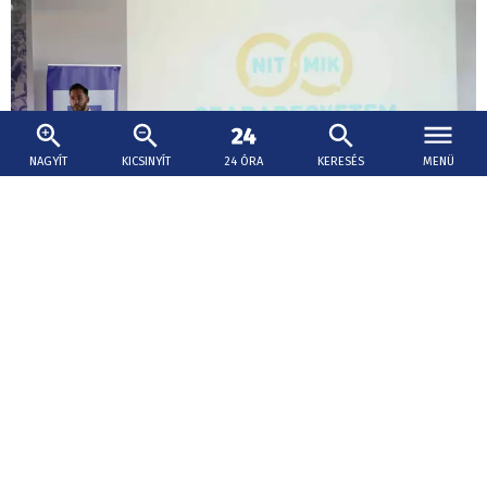
NAGYÍT
KICSINYÍT
24 ÓRA
KERESÉS
MENÜ
2026. augusztus 8., 18:01
A határnak van széle, a beszélgetésnek nincs
– Dunaszerdahelyre érkezett a NIT x MIK
Szabadegyetem – VIDEÓKKAL
Közélet, közösségépítés, fejlődés és határokon átívelő
párbeszéd, idén először külhoni helyszínen,
Dunaszerdahelyen is programokkal várta a fiatalokat a
NIT x MIK Szabadegyetem.