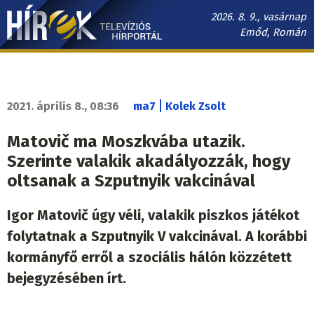
Ugrás
2026. 8. 9., vasárnap
a
Emőd, Román
tartalomra
Hírek.sk
fő
navigáció
|
2021. április 8., 08:36
ma7
Kolek Zsolt
Matovič ma Moszkvába utazik.
Szerinte valakik akadályozzák, hogy
oltsanak a Szputnyik vakcinával
Igor Matovič úgy véli, valakik piszkos játékot
folytatnak a Szputnyik V vakcinával. A korábbi
kormányfő erről a szociális hálón közzétett
bejegyzésében írt.