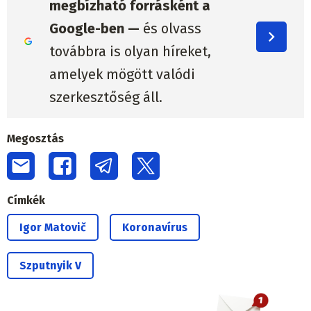
megbízható forrásként a
Google-ben —
és olvass
továbbra is olyan híreket,
amelyek mögött valódi
szerkesztőség áll.
Megosztás
Címkék
Igor Matovič
Koronavírus
Szputnyik V