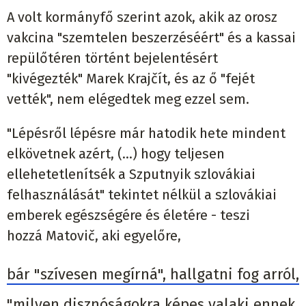
A volt kormányfő szerint azok, akik az orosz
vakcina "szemtelen beszerzéséért" és a kassai
repülőtéren történt bejelentésért
"kivégezték" Marek Krajčít, és az ő "fejét
vették", nem elégedtek meg ezzel sem.
"Lépésről lépésre már hatodik hete mindent
elkövetnek azért, (...) hogy teljesen
ellehetetlenítsék a Szputnyik szlovákiai
felhasználását" tekintet nélkül a szlovákiai
emberek egészségére és életére - teszi
hozzá Matovič, aki egyelőre,
bár "szívesen megírná", hallgatni fog arról,
"milyen disznóságokra képes valaki ennek