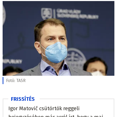
Fotó:
TASR
Igor Matovič csütörtök reggeli
bejegyzésében már arról írt, hogy a mai