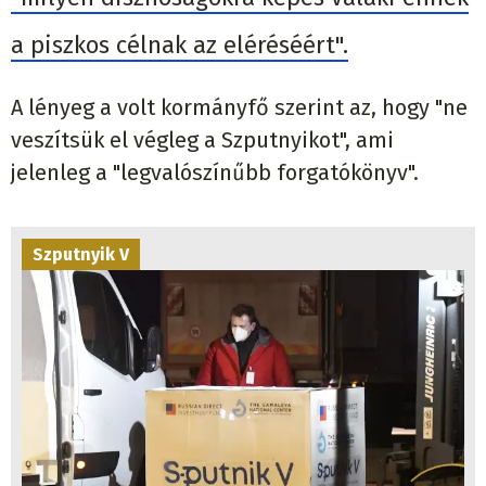
a piszkos célnak az eléréséért".
A lényeg a volt kormányfő szerint az, hogy "ne
veszítsük el végleg a Szputnyikot", ami
jelenleg a "legvalószínűbb forgatókönyv".
Szputnyik V