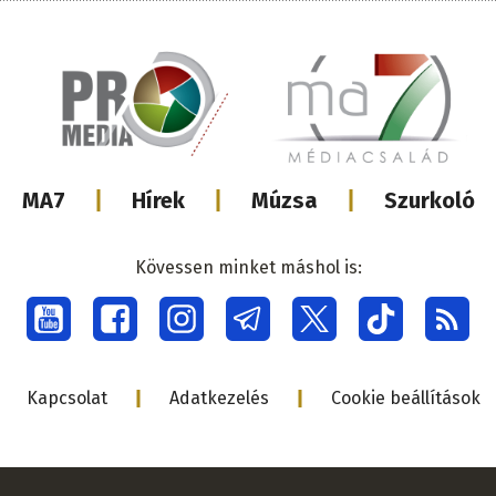
Lábléc
MA7
Hírek
Múzsa
Szurkoló
médiacsalá
Kövessen minket máshol is:
Social
menu
Lábléc
Kapcsolat
Adatkezelés
Cookie beállítások