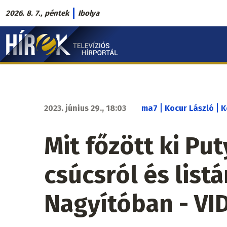
Ugrás
2026. 8. 7., péntek
Ibolya
a
Hírek.sk
tartalomra
fő
navigáció
|
|
2023. június 29., 18:03
ma7
Kocur László
K
Mit főzött ki Put
csúcsról és list
Nagyítóban - VI