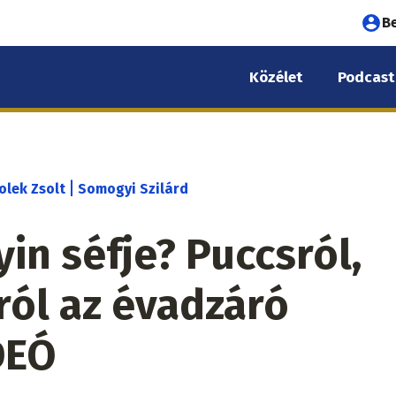
Fel
B
fió
Közélet
Podcast
me
|
olek Zsolt
Somogyi Szilárd
yin séfje? Puccsról,
áról az évadzáró
DEÓ