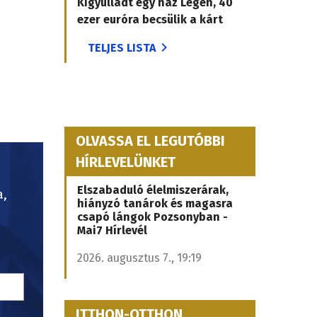
Kigyulladt egy ház Légen, 40
ezer euróra becsülik a kárt
TELJES LISTA
OLVASSA EL LEGUTÓBBI
HÍRLEVELÜNKET
Elszabaduló élelmiszerárak,
a,
hiányzó tanárok és magasra
csapó lángok Pozsonyban -
Mai7 Hírlevél
2026. augusztus 7., 19:19
ITTHON-OTTHON