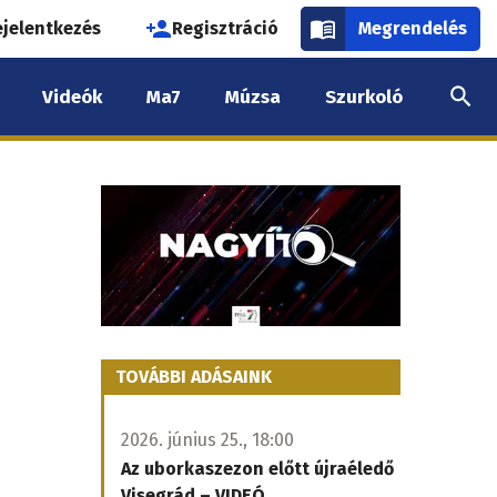
használói
ejelentkezés
Regisztráció
Megrendelés
k
Videók
Ma7
Múzsa
Szurkoló
nüje
TOVÁBBI ADÁSAINK
2026. június 25., 18:00
Az uborkaszezon előtt újraéledő
Visegrád – VIDEÓ