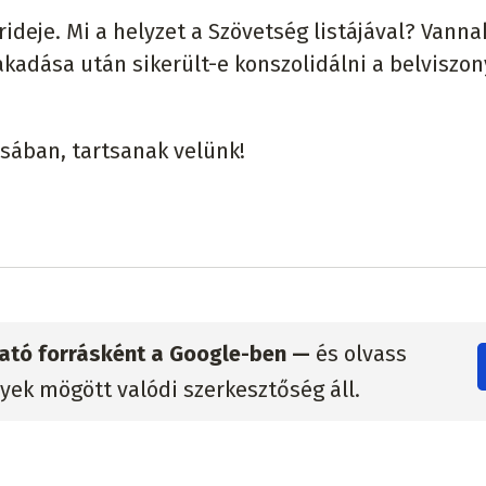
rideje. Mi a helyzet a Szövetség listájával? Vanna
kadása után sikerült-e konszolidálni a belviszo
ásában, tartsanak velünk!
zható forrásként a Google-ben —
és olvass
lyek mögött valódi szerkesztőség áll.