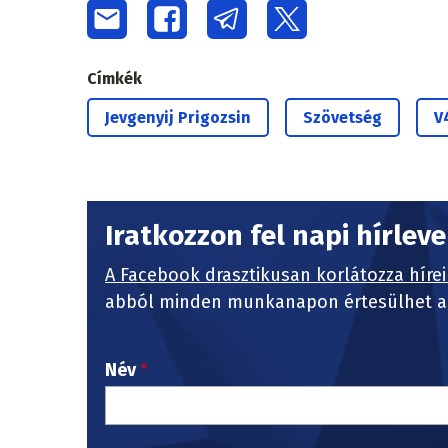
Címkék
Jevgenyij Prigozsin
Szövetség
V
Iratkozzon fel napi hírlev
A Facebook drasztikusan korlátozza hírei
abból minden munkanapon értesülhet a 
Név