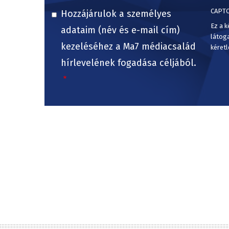
CAPT
Hozzájárulok a személyes
Ez a k
adataim (név és e-mail cím)
látog
kezeléséhez a Ma7 médiacsalád
kéretl
hírlevelének fogadása céljából.