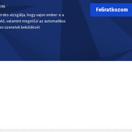
CHA
érdés vizsgálja, hogy vajon ember-e a
ató, valamint megelőzi az automatikus
en üzenetek beküldését.