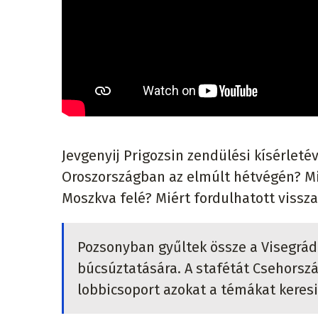
Jevgenyij Prigozsin zendülési kísérleté
Oroszországban az elmúlt hétvégén? Mi
Moszkva felé? Miért fordulhatott vissz
Pozsonyban gyűltek össze a Visegrád
búcsúztatására. A stafétát Csehország
lobbicsoport azokat a témákat keresi