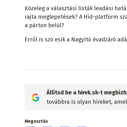
Közeleg a választási listák leadási hatá
rajta meglepetések? A Híd-platform sza
a párton belül?
Erről is szó esik a Nagyító évadzáró ad
Állítsd be a hirek.sk-t megbí
továbbra is olyan híreket, ame
Megosztás