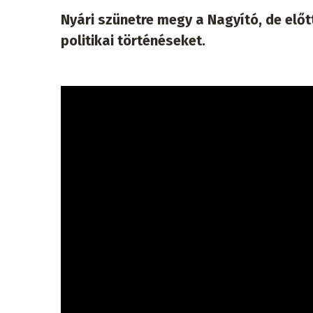
Nyári szünetre megy a Nagyító, de előt
politikai történéseket.