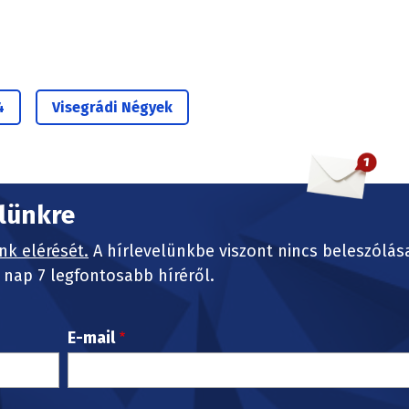
4
Visegrádi Négyek
elünkre
nk elérését.
A hírlevelünkbe viszont nincs beleszólás
nap 7 legfontosabb híréről.
E-mail