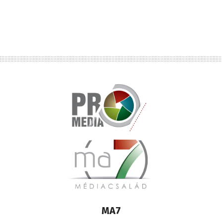
Lábléc
MA7
médiacsalád