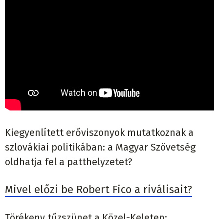
Kiegyenlített erőviszonyok mutatkoznak a
szlovákiai politikában: a Magyar Szövetség
oldhatja fel a patthelyzetet?
Mivel előzi be Robert Fico a riválisait?
Törékeny tűzszünet a Közel-Keleten: