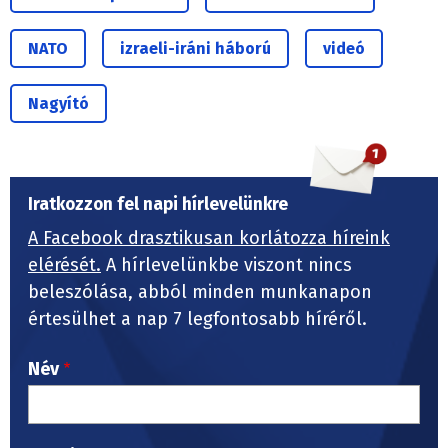
NATO
izraeli-iráni háború
videó
Nagyító
Iratkozzon fel napi hírlevelünkre
A Facebook drasztikusan korlátozza híreink
elérését.
A hírlevelünkbe viszont nincs
beleszólása, abból minden munkanapon
értesülhet a nap 7 legfontosabb híréről.
Név