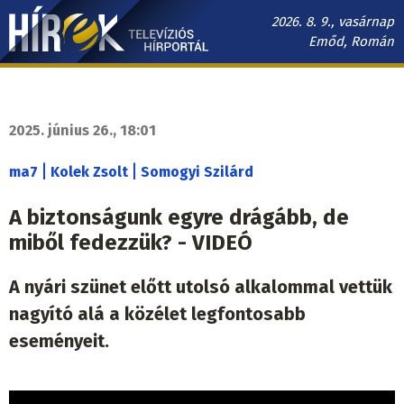
Ugrás
2026. 8. 9., vasárnap
a
Emőd, Román
tartalomra
Hírek.sk
fő
navigáció
2025. június 26., 18:01
|
|
ma7
Kolek Zsolt
Somogyi Szilárd
A biztonságunk egyre drágább, de
miből fedezzük? - VIDEÓ
A nyári szünet előtt utolsó alkalommal vettük
nagyító alá a közélet legfontosabb
eseményeit.