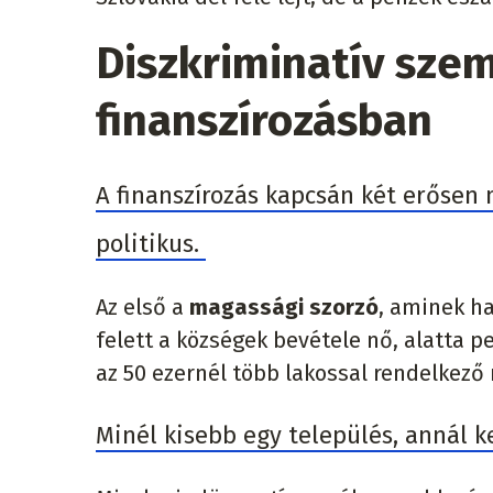
Diszkriminatív sze
finanszírozásban
A finanszírozás kapcsán két erősen
politikus.
Az első a
magassági szorzó
, aminek h
felett a községek bevétele nő, alatta p
az 50 ezernél több lakossal rendelkező
Minél kisebb egy település, annál k