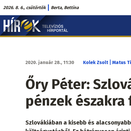
Ugrás
2026. 8. 6., csütörtök
Berta, Bettina
a
Hírek.sk
tartalomra
fő
navigáció
|
2020. január 28., 11:30
Kolek Zsolt
Matus T
Őry Péter: Szlová
pénzek északra 
Szlovákiában a kisebb és alacsonyabb