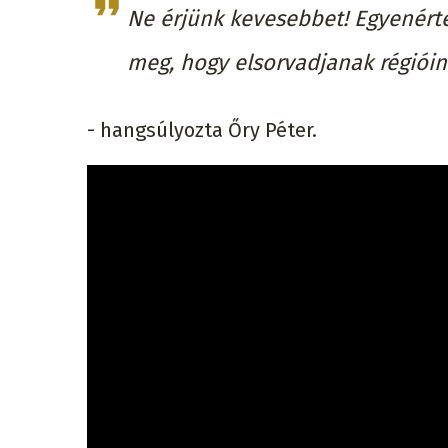
Ne érjünk kevesebbet! Egyenér
meg, hogy elsorvadjanak régióin
- hangsúlyozta Őry Péter.