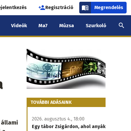
használói
ejelentkezés
Regisztráció
Megrendelés
k
Videók
Ma7
Múzsa
Szurkoló
nüje
a
TOVÁBBI ADÁSAINK
2026. augusztus 4., 18:00
 állami
Egy tábor Zsigárdon, ahol anyák