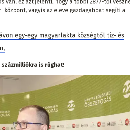
 van, ez azt jelenti, hogy a többi 2877-től veszne
pari központ, vagyis az eleve gazdagabbat segíti a
ávon egy-egy magyarlakta községtől tíz- és
n,
t
százmilliókra is rúghat
!