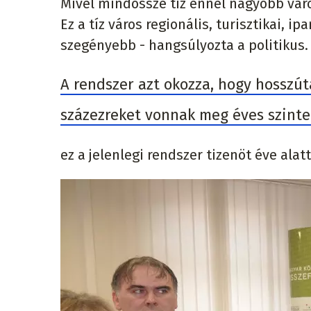
Mivel mindössze tíz ennél nagyobb város
Ez a tíz város regionális, turisztikai, i
szegényebb - hangsúlyozta a politikus.
A rendszer azt okozza, hogy hosszút
százezreket vonnak meg éves szinte
ez a jelenlegi rendszer tizenöt éve alat