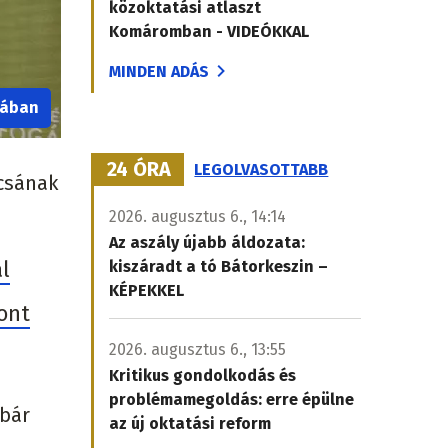
közoktatási atlaszt
Komáromban - VIDEÓKKAL
MINDEN ADÁS
iában
24 ÓRA
LEGOLVASOTTABB
ácsának
2026. augusztus 6., 14:14
Az aszály újabb áldozata:
l
kiszáradt a tó Bátorkeszin –
KÉPEKKEL
ont
2026. augusztus 6., 13:55
Kritikus gondolkodás és
problémamegoldás: erre épülne
 bár
az új oktatási reform