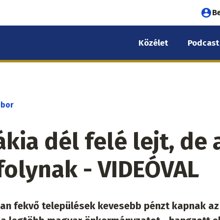
Fel
B
fió
Közélet
Podcast
me
ibor
kia dél felé lejt, de 
folynak - VIDEÓVAL
an fekvő települések kevesebb pénzt kapnak az