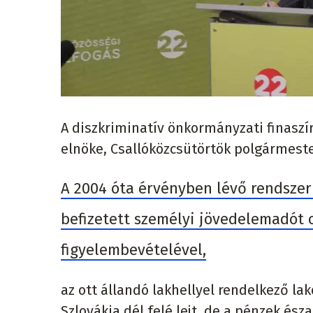
A diszkriminatív önkormányzati finaszí
elnöke, Csallóközcsütörtök polgármester
A 2004 óta érvényben lévő rendszer
befizetett személyi jövedelemadót 
figyelembevételével,
az ott állandó lakhellyel rendelkező lak
Szlovákia dél felé lejt, de a pénzek ész