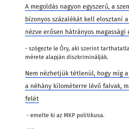
A megoldás nagyon egyszerű, a szem
bizonyos százalékát kell elosztani a
nézve erősen hátrányos magassági é
- szögezte le Őry, aki szerint tarthatatl
mérete alapján diszkriminálják.
Nem nézhetjük tétlenül, hogy míg a 
a néhány kilométerre lévő falvak, m
felét
- emelte ki az MKP politikusa.