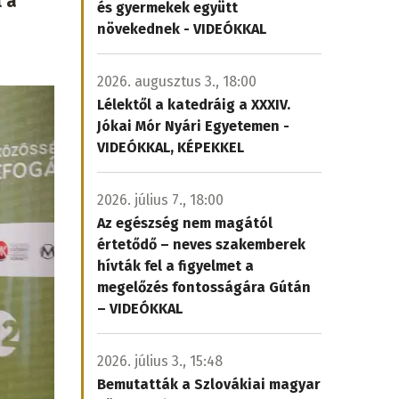
 a
és gyermekek együtt
növekednek - VIDEÓKKAL
2026. augusztus 3., 18:00
Lélektől a katedráig a XXXIV.
Jókai Mór Nyári Egyetemen -
VIDEÓKKAL, KÉPEKKEL
2026. július 7., 18:00
Az egészség nem magától
értetődő – neves szakemberek
hívták fel a figyelmet a
megelőzés fontosságára Gútán
– VIDEÓKKAL
2026. július 3., 15:48
Bemutatták a Szlovákiai magyar