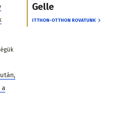
Gelle
y
k
ITTHON-OTTHON ROVATUNK
ségük
 után,
 a