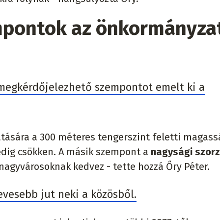
mpontok az önkormányza
 megkérdőjelezhető szempontot emelt ki a
atására a 300 méteres tengerszint feletti magass
edig csökken.
A másik szempont a
nagysági szor
 nagyvárosoknak kedvez - tette hozzá Őry Péter.
evesebb jut neki a közösből.