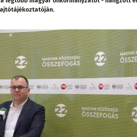
i a legtöbb magyar önkormányzatot - hangzott el
jtótájékoztatóján.