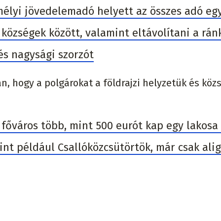
élyi jövedelemadó helyett az összes adó eg
 községek között, valamint eltávolítani a rán
s nagysági szorzót
an,
hogy a polgárokat a földrajzi helyzetük és köz
főváros több, mint 500 eurót kap egy lakosa
int például Csallóközcsütörtök, már csak alig