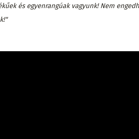
tékűek és egyenrangúak vagyunk! Nem engedh
k!"