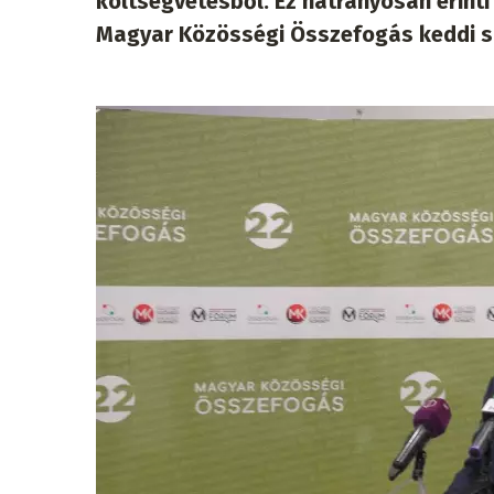
költségvetésből. Ez hátrányosan érint
Magyar Közösségi Összefogás keddi sa