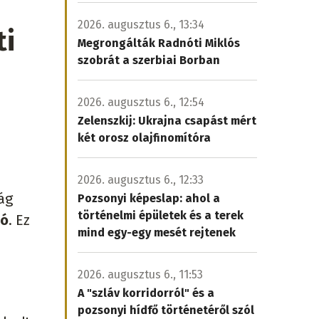
2026. augusztus 6., 13:34
ti
Megrongálták Radnóti Miklós
szobrát a szerbiai Borban
2026. augusztus 6., 12:54
Zelenszkij: Ukrajna csapást mért
két orosz olajfinomítóra
2026. augusztus 6., 12:33
ág
Pozsonyi képeslap: ahol a
történelmi épületek és a terek
zó
. Ez
mind egy-egy mesét rejtenek
2026. augusztus 6., 11:53
A "szláv korridorról" és a
pozsonyi hídfő történetéről szól