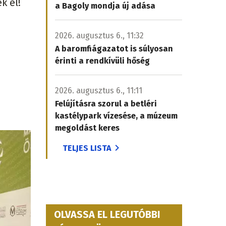
k el!
a Bagoly mondja új adása
2026. augusztus 6., 11:32
A baromfiágazatot is súlyosan
érinti a rendkívüli hőség
2026. augusztus 6., 11:11
Felújításra szorul a betléri
kastélypark vízesése, a múzeum
megoldást keres
TELJES LISTA
OLVASSA EL LEGUTÓBBI