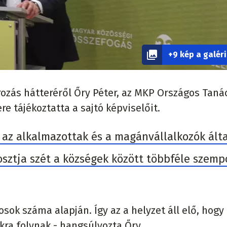
+9 kép a galér
rozás hátteréről Őry Péter, az MKP Országos Tan
e tájékoztatta a sajtó képviselőit.
 az alkalmazottak és a magánvállalkozók álta
osztja szét a községek között többféle szemp
osok száma alapján. Így az a helyzet áll elő, hogy
akra folynak - hangsúlyozta Őry.