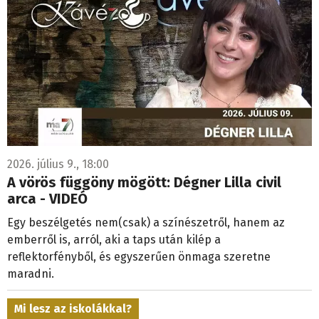
2026. július 9., 18:00
A vörös függöny mögött: Dégner Lilla civil
arca - VIDEÓ
Egy beszélgetés nem(csak) a színészetről, hanem az
emberről is, arról, aki a taps után kilép a
reflektorfényből, és egyszerűen önmaga szeretne
maradni.
Mi lesz az iskolákkal?