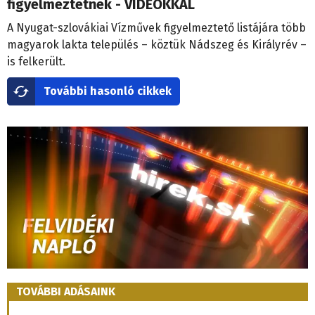
figyelmeztetnek - VIDEÓKKAL
A Nyugat-szlovákiai Vízművek figyelmeztető listájára több
magyarok lakta település – köztük Nádszeg és Királyrév –
is felkerült.
További hasonló cikkek
TOVÁBBI ADÁSAINK