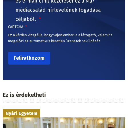
és e-mail cím) kezeléséhez a Ma7
médiacsalád hírlevelének fogadása
céljából.
CAPTCHA
Ez a kérdés vizsgálja, hogy vajon ember-e a látogató, valamint
megelőzi az automatikus kéretlen üzenetek beküldését.
Ez is érdekelheti
Nyári Egyetem