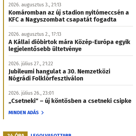
2026. augusztus 3., 21:13
Komáromban az új stadion nyitómeccsén a
KFC a Nagyszombat csapatát fogadta
2026. augusztus 2., 17:13
A Kállai dióbirtok mára Közép-Európa egyik
legjelentősebb ültetvénye
2026. július 27., 21:22
Jubileumi hangulat a 30. Nemzetközi
Nógrádi Folklórfesztiválon
2026. július 26., 23:01
„Csetneki“ – új köntösben a csetneki csipke
MINDEN ADÁS
24 ÓRA
LEGOLVASOTTABB