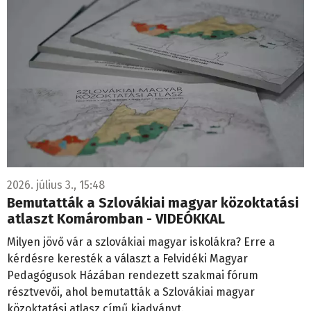
2026. július 3., 15:48
Bemutatták a Szlovákiai magyar közoktatási
atlaszt Komáromban - VIDEÓKKAL
Milyen jövő vár a szlovákiai magyar iskolákra? Erre a
kérdésre keresték a választ a Felvidéki Magyar
Pedagógusok Házában rendezett szakmai fórum
résztvevői, ahol bemutatták a Szlovákiai magyar
közoktatási atlasz című kiadványt.