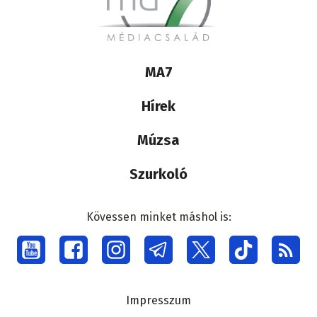
Lábléc
MA7
médiacsalád
Hírek
Múzsa
Szurkoló
Kövessen minket máshol is:
Social
menu
Lábléc
Impresszum