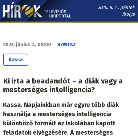
Ugrás
2026. 8. 7., péntek
a
Ibolya
tartalomra
Hírek.sk
fő
navigáció
2023. június 2., 08:00
SZMTSZ
Kassa
Ki írta a beadandót – a diák vagy a
mesterséges intelligencia?
Kassa. Napjainkban már egyre több diák
használja a mesterséges intelligencia
különböző formáit az iskolában kapott
feladatok elvégzésére. A mesterséges