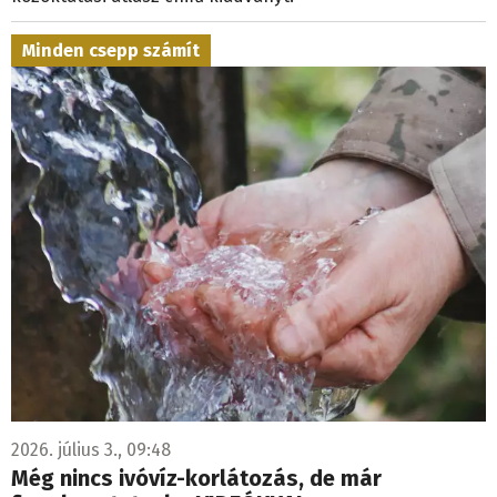
Minden csepp számít
2026. július 3., 09:48
Még nincs ivóvíz-korlátozás, de már