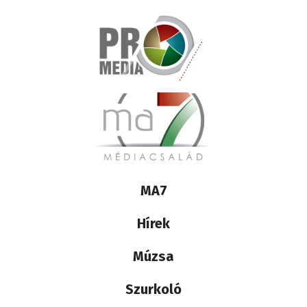
Lábléc
MA7
médiacsalád
Hírek
Múzsa
Szurkoló