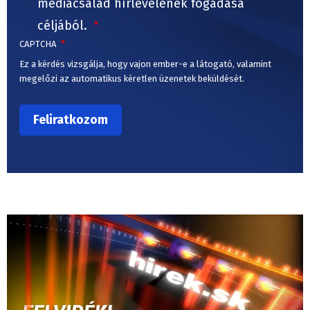
médiacsalád hírlevelének fogadása
céljából.
CAPTCHA
Ez a kérdés vizsgálja, hogy vajon ember-e a látogató, valamint
megelőzi az automatikus kéretlen üzenetek beküldését.