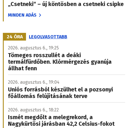
„Csetneki“ – új köntösben a csetneki csipke
MINDEN ADÁS
24 ÓRA
LEGOLVASOTTABB
2026. augusztus 6., 19:25
Tömeges rosszullét a deáki
termálfürdőben. Klórmérgezés gyanúja
állhat fenn
2026. augusztus 6., 19:04
Uniós forrásból készülhet el a pozsonyi
főállomás felújításának terve
2026. augusztus 6., 18:22
Ismét megdőlt a melegrekord, a
Nagykürtösi járásban 42,2 Celsius-fokot