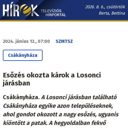
Ugrás
2026. 8. 6., csütörtök
a
Berta, Bettina
tartalomra
Hírek.sk
fő
navigáció
2024. június 12., 07:00
SZMTSZ
Csákányháza
Esőzés okozta károk a Losonci
járásban
Csákányháza.
A Losonci járásban található
Csákányháza egyike azon településeknek,
ahol gondot okozott a nagy esőzés, ugyanis
kiöntött a patak. A hegyoldalban fekvő