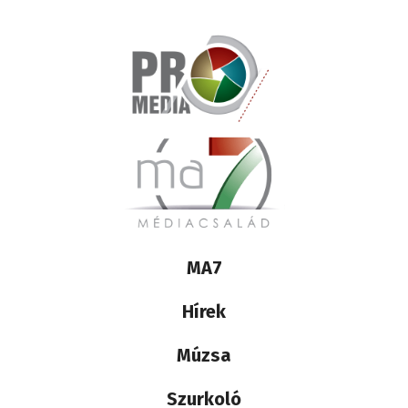
Lábléc
MA7
médiacsalád
Hírek
Múzsa
Szurkoló