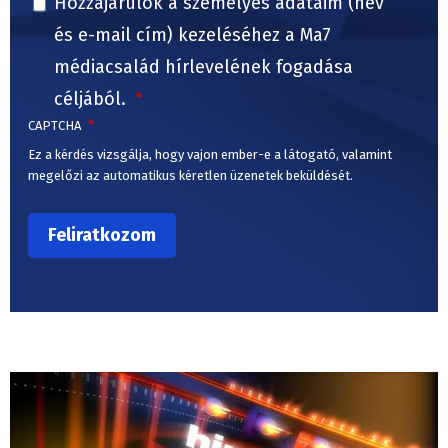
Hozzájárulok a személyes adataim (név
és e-mail cím) kezeléséhez a Ma7
médiacsalád hírlevelének fogadása
céljából.
CAPTCHA
Ez a kérdés vizsgálja, hogy vajon ember-e a látogató, valamint
megelőzi az automatikus kéretlen üzenetek beküldését.