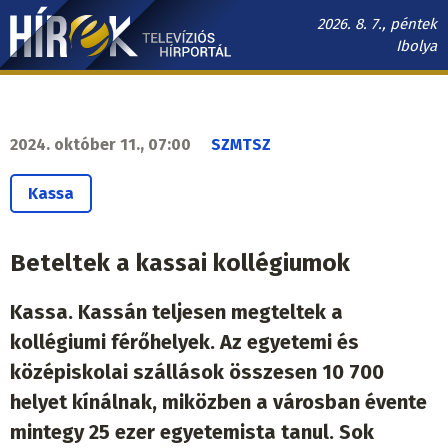
Ugrás
2026. 8. 7., péntek
a
Ibolya
tartalomra
Hírek.sk
fő
navigáció
2024. október 11., 07:00
SZMTSZ
Kassa
Beteltek a kassai kollégiumok
Kassa. Kassán teljesen megteltek a
kollégiumi férőhelyek. Az egyetemi és
középiskolai szállások összesen 10 700
helyet kínálnak, miközben a városban évente
mintegy 25 ezer egyetemista tanul. Sok