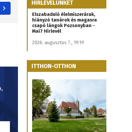
HÍRLEVELÜNKET
Elszabaduló élelmiszerárak,
hiányzó tanárok és magasra
csapó lángok Pozsonyban -
Mai7 Hírlevél
2026. augusztus 7., 19:19
ITTHON-OTTHON
a,