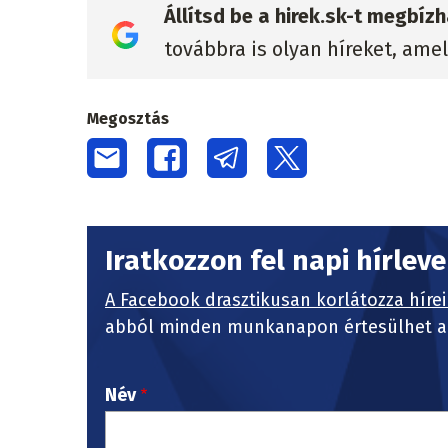
Állítsd be a hirek.sk-t megbí
továbbra is olyan híreket, ame
Megosztás
Iratkozzon fel napi hírlev
A Facebook drasztikusan korlátozza hírei
abból minden munkanapon értesülhet a 
Név