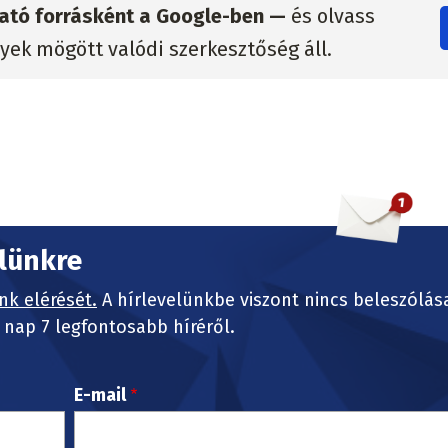
zható forrásként a Google-ben —
és olvass
lyek mögött valódi szerkesztőség áll.
elünkre
nk elérését.
A hírlevelünkbe viszont nincs beleszólás
nap 7 legfontosabb híréről.
E-mail