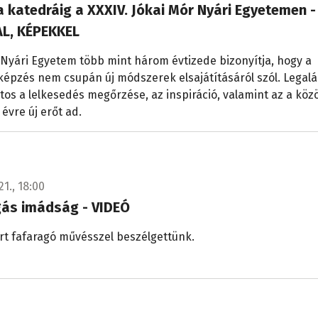
a katedráig a XXXIV. Jókai Mór Nyári Egyetemen -
L, KÉPEKKEL
 Nyári Egyetem több mint három évtizede bizonyítja, hogy a
épzés nem csupán új módszerek elsajátításáról szól. Legal
tos a lelkesedés megőrzése, az inspiráció, valamint az a köz
 évre új erőt ad.
21., 18:00
gás imádság - VIDEÓ
rt fafaragó művésszel beszélgettünk.