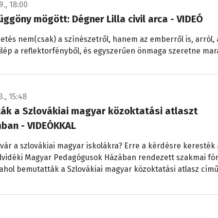
9., 18:00
üggöny mögött: Dégner Lilla civil arca - VIDEÓ
etés nem(csak) a színészetről, hanem az emberről is, arról, 
ilép a reflektorfényből, és egyszerűen önmaga szeretne mar
3., 15:48
ák a Szlovákiai magyar közoktatási atlaszt
ban - VIDEÓKKAL
 vár a szlovákiai magyar iskolákra? Erre a kérdésre keresték 
Felvidéki Magyar Pedagógusok Házában rendezett szakmai f
 ahol bemutatták a Szlovákiai magyar közoktatási atlasz cím