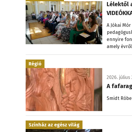
Lélektől 
VIDEÓKKA
A Jókai Mór
pedagógusk
ennyire fon
amely évről
Régió
2026. július 
A fafara
Smidt Róbe
Színház az egész világ