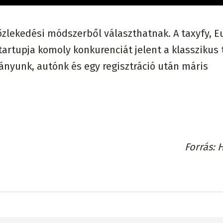
közlekedési módszerből választhatnak. A taxyfy, E
rtupja komoly konkurenciát jelent a klasszikus 
ványunk, autónk és egy regisztráció után máris
Forrás
H