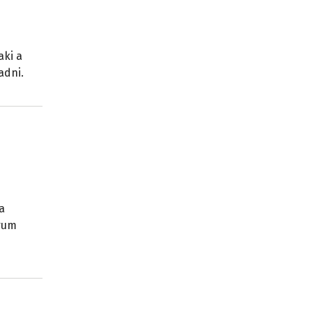
aki a
adni.
a
órum
ű