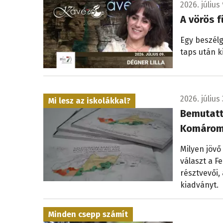
2026. július 
A vörös f
Egy beszélg
taps után k
2026. július 
Mi lesz az iskolákkal?
Bemutatt
Komárom
Milyen jövő
választ a 
résztvevői,
kiadványt.
Minden csepp számít