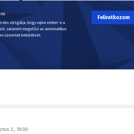
CHA
érdés vizsgálja, hogy vajon ember-e a
ató, valamint megelőzi az automatikus
en üzenetek beküldését.
tus 3., 18:00