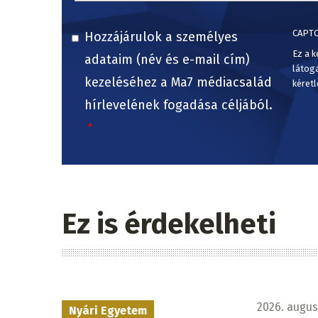
CAPT
Hozzájárulok a személyes
Ez a k
adataim (név és e-mail cím)
látog
kezeléséhez a Ma7 médiacsalád
kéretl
hírlevelének fogadása céljából.
Ez is érdekelheti
2026. augusz
Nyári Egyetem