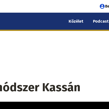
Fel
B
fió
Közélet
Podcast
me
módszer Kassán