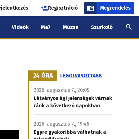
használói
ejelentkezés
Regisztráció
Megrendelés
k
Videók
Ma7
Múzsa
Szurkoló
nüje
24 ÓRA
LEGOLVASOTTABB
2026. augusztus 7., 20:05
Látványos égi jelenségek várnak
ránk a következő napokban
2026. augusztus 7., 19:46
Egyre gyakoribbá válhatnak a