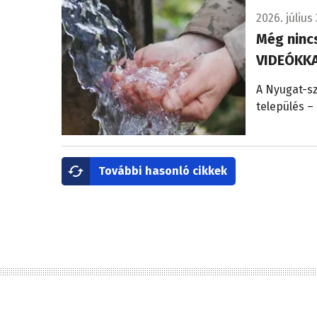
2026. július 
Még nincs
VIDEÓKK
A Nyugat-sz
település – 
További hasonló cikkek