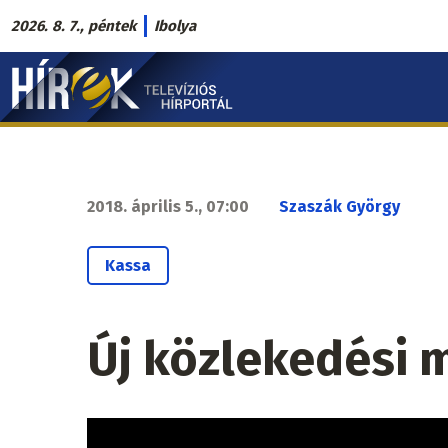
Ugrás
2026. 8. 7., péntek
Ibolya
a
Hírek.sk
tartalomra
fő
navigáció
2018. április 5., 07:00
Szaszák György
Kassa
Új közlekedési 