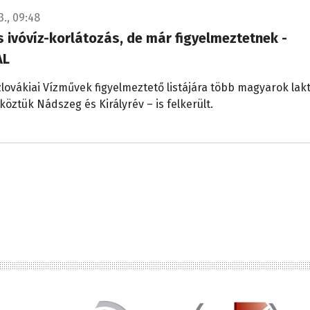
3., 09:48
 ivóvíz-korlátozás, de már figyelmeztetnek -
AL
lovákiai Vízművek figyelmeztető listájára több magyarok lak
köztük Nádszeg és Királyrév – is felkerült.