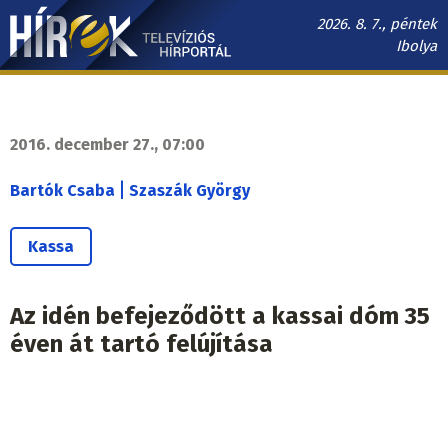
Ugrás
2026. 8. 7., péntek
a
Ibolya
tartalomra
Hírek.sk
fő
navigáció
2016. december 27., 07:00
|
Bartók Csaba
Szaszák György
Kassa
Az idén befejeződött a kassai dóm 35
éven át tartó felújítása