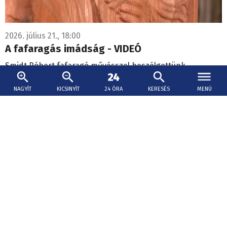
2026. július 21., 18:00
A fafaragás imádság - VIDEÓ
Smidt Róbert fafaragó művésszel beszélgettünk.
NAGYÍT
KICSINYÍT
24 ÓRA
KERESÉS
MENÜ
Színház az egész világ