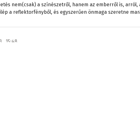
etés nem(csak) a színészetről, hanem az emberről is, arról, 
ilép a reflektorfényből, és egyszerűen önmaga szeretne mar
3., 15:48
ák a Szlovákiai magyar közoktatási atlaszt
ban - VIDEÓKKAL
 vár a szlovákiai magyar iskolákra? Erre a kérdésre keresték 
Felvidéki Magyar Pedagógusok Házában rendezett szakmai f
 ahol bemutatták a Szlovákiai magyar közoktatási atlasz cím
3., 09:48
 ivóvíz-korlátozás, de már figyelmeztetnek -