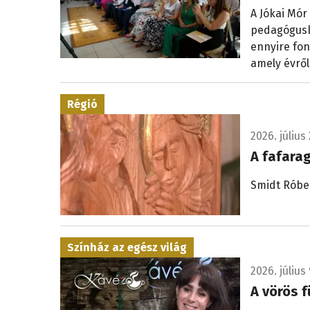
A Jókai Mór
pedagógusk
ennyire fon
amely évről
Régió
2026. július 
A fafara
Smidt Róbe
Színház az egész világ
2026. július 
A vörös f