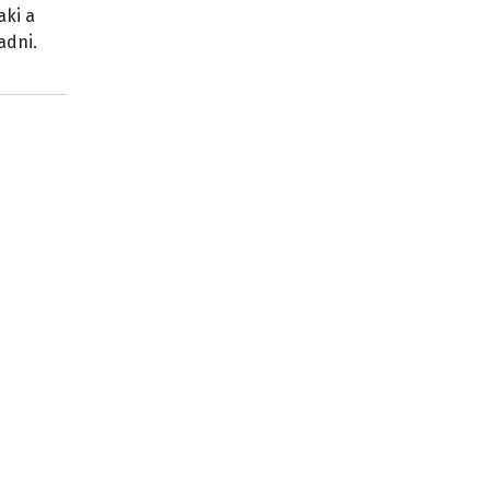
aki a
adni.
a
órum
ű