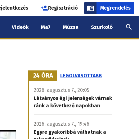
használói
ejelentkezés
Regisztráció
Megrendelés
k
Videók
Ma7
Múzsa
Szurkoló
nüje
24 ÓRA
LEGOLVASOTTABB
2026. augusztus 7., 20:05
Látványos égi jelenségek várnak
ránk a következő napokban
2026. augusztus 7., 19:46
Egyre gyakoribbá válhatnak a