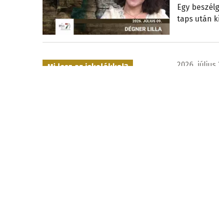
Egy beszélg
taps után k
2026. július 
Mi lesz az iskolákkal?
Bemutatt
Komárom
Milyen jövő
választ a 
résztvevői,
kiadványt.
Minden csepp számít
2026. július 
Még nincs