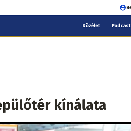
Fel
B
fió
Közélet
Podcast
me
epülőtér kínálata