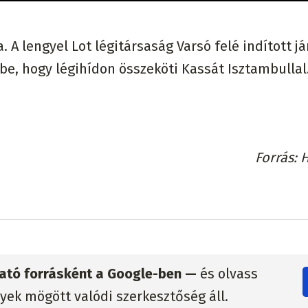
. A lengyel Lot légitársaság Varsó felé indított já
 be, hogy légihídon összeköti Kassát Isztambullal
Forrás
H
zható forrásként a Google-ben —
és olvass
lyek mögött valódi szerkesztőség áll.