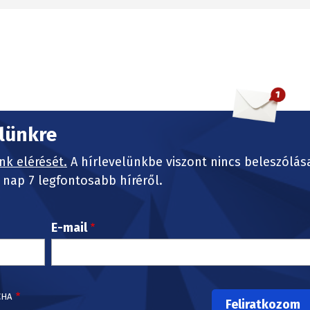
elünkre
nk elérését.
A hírlevelünkbe viszont nincs beleszólás
nap 7 legfontosabb híréről.
E-mail
CHA