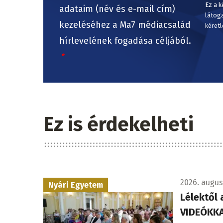
Ez a k
adataim (név és e-mail cím)
látog
kezeléséhez a Ma7 médiacsalád
kéretl
hírlevelének fogadása céljából.
Ez is érdekelheti
2026. augusz
Nyári Egyetem
Lélektől 
VIDEÓKKA