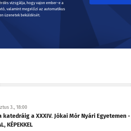
érdés vizsgálja, hogy vajon ember-e a
ató, valamint megelőzi az automatikus
en üzenetek beküldését.
tus 3., 18:00
a katedráig a XXXIV. Jókai Mór Nyári Egyetemen -
L, KÉPEKKEL