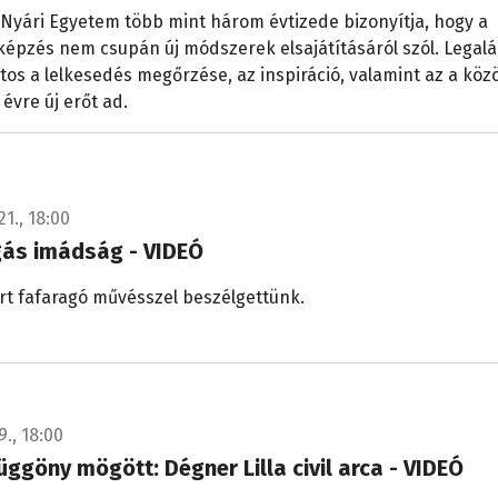
 Nyári Egyetem több mint három évtizede bizonyítja, hogy a
épzés nem csupán új módszerek elsajátításáról szól. Legal
tos a lelkesedés megőrzése, az inspiráció, valamint az a köz
 évre új erőt ad.
21., 18:00
gás imádság - VIDEÓ
rt fafaragó művésszel beszélgettünk.
9., 18:00
üggöny mögött: Dégner Lilla civil arca - VIDEÓ