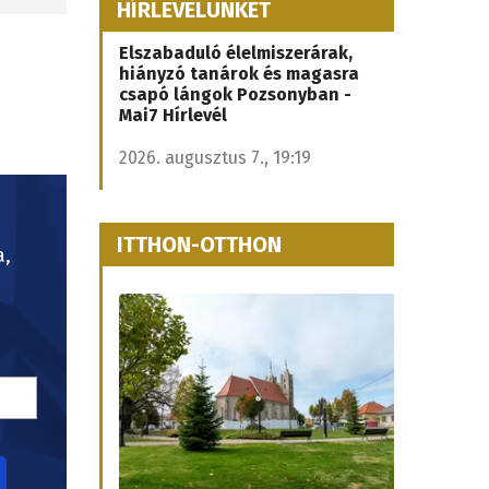
HÍRLEVELÜNKET
Elszabaduló élelmiszerárak,
hiányzó tanárok és magasra
csapó lángok Pozsonyban -
Mai7 Hírlevél
2026. augusztus 7., 19:19
ITTHON-OTTHON
a,