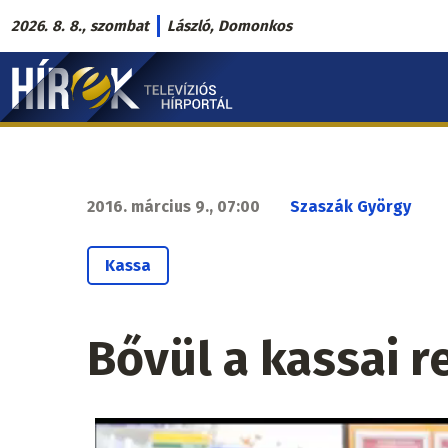
Ugrás
2026. 8. 8., szombat
László, Domonkos
a
Hírek.sk
tartalomra
fő
navigáció
2016. március 9., 07:00
Szaszák György
Kassa
Bővül a kassai r