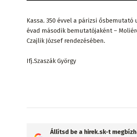
Kassa. 350 évvel a párizsi ősbemutató 
évad második bemutatójaként – Moliére:
Czajlik József rendezésében.
Ifj.Szaszák György
Állítsd be a hirek.sk-t megbí