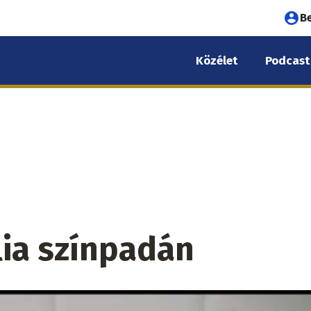
Fel
B
fió
Közélet
Podcast
me
lia színpadán