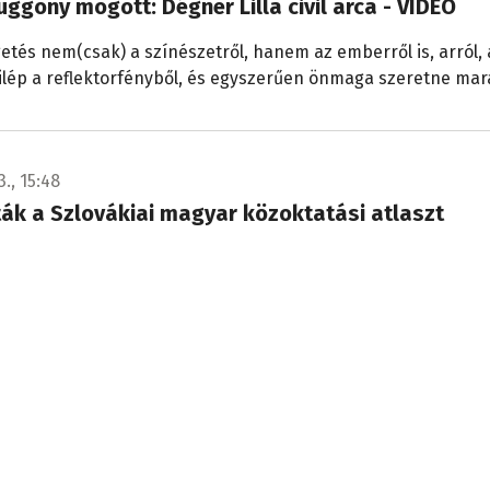
üggöny mögött: Dégner Lilla civil arca - VIDEÓ
etés nem(csak) a színészetről, hanem az emberről is, arról, 
ilép a reflektorfényből, és egyszerűen önmaga szeretne mar
3., 15:48
ák a Szlovákiai magyar közoktatási atlaszt
ban - VIDEÓKKAL
 vár a szlovákiai magyar iskolákra? Erre a kérdésre keresték 
Felvidéki Magyar Pedagógusok Házában rendezett szakmai f
 ahol bemutatták a Szlovákiai magyar közoktatási atlasz cím
3., 09:48