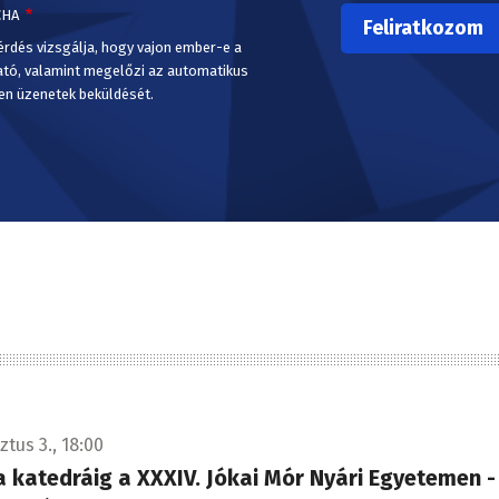
CHA
érdés vizsgálja, hogy vajon ember-e a
ató, valamint megelőzi az automatikus
en üzenetek beküldését.
tus 3., 18:00
a katedráig a XXXIV. Jókai Mór Nyári Egyetemen -