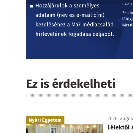
CAPT
Hozzájárulok a személyes
Ez a k
adataim (név és e-mail cím)
látog
kezeléséhez a Ma7 médiacsalád
kéretl
hírlevelének fogadása céljából.
Ez is érdekelheti
2026. augusz
Nyári Egyetem
Lélektől 