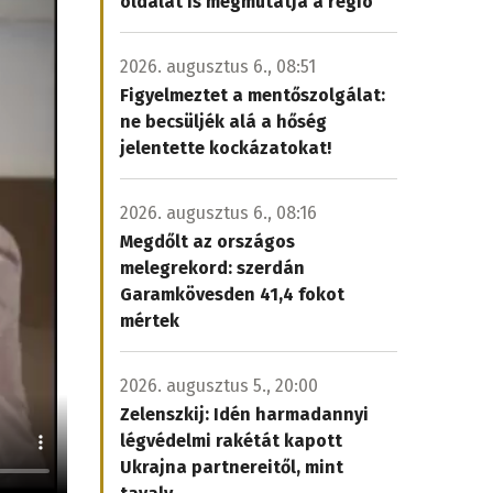
oldalát is megmutatja a régió
2026. augusztus 6., 08:51
Figyelmeztet a mentőszolgálat:
ne becsüljék alá a hőség
jelentette kockázatokat!
2026. augusztus 6., 08:16
Megdőlt az országos
melegrekord: szerdán
Garamkövesden 41,4 fokot
mértek
2026. augusztus 5., 20:00
Zelenszkij: Idén harmadannyi
légvédelmi rakétát kapott
Ukrajna partnereitől, mint