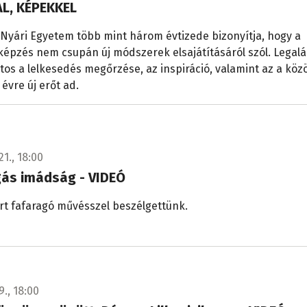
L, KÉPEKKEL
 Nyári Egyetem több mint három évtizede bizonyítja, hogy a
épzés nem csupán új módszerek elsajátításáról szól. Legal
tos a lelkesedés megőrzése, az inspiráció, valamint az a köz
 évre új erőt ad.
21., 18:00
gás imádság - VIDEÓ
rt fafaragó művésszel beszélgettünk.
9., 18:00