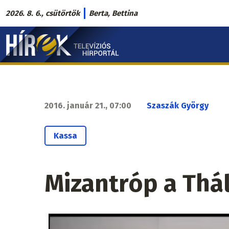
Ugrás
2026. 8. 6., csütörtök
Berta, Bettina
a
Hírek.sk
tartalomra
fő
navigáció
2016. január 21., 07:00
Szaszák György
Kassa
Mizantróp a Thá