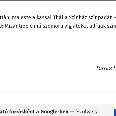
után, ma este a kassai Thália Színház színpadán 
 Mizantróp című szomorú vígjátékát állítják szí
Forrás
H
zható forrásként a Google-ben —
és olvass