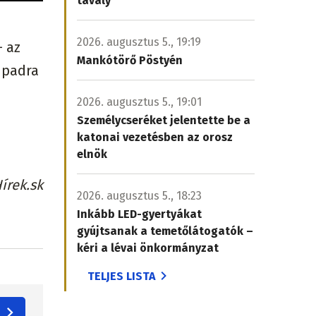
tavaly
2026. augusztus 5., 19:19
– az
Mankótörő Pöstyén
npadra
2026. augusztus 5., 19:01
Személycseréket jelentette be a
katonai vezetésben az orosz
elnök
írek.sk
2026. augusztus 5., 18:23
Inkább LED-gyertyákat
gyújtsanak a temetőlátogatók –
kéri a lévai önkormányzat
TELJES LISTA