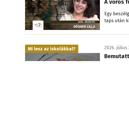
A vörös f
Egy beszélg
taps után k
2026. július 
Mi lesz az iskolákkal?
Bemutatt
Komárom
Milyen jövő
választ a 
résztvevői,
kiadványt.
Minden csepp számít
2026. július 