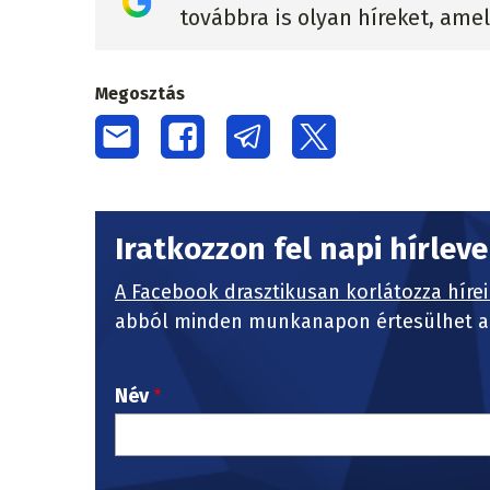
továbbra is olyan híreket, ame
Megosztás
Iratkozzon fel napi hírlev
A Facebook drasztikusan korlátozza hírei
abból minden munkanapon értesülhet a 
Név