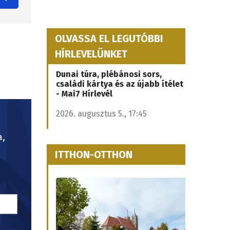
OLVASSA EL LEGUTÓBBI
HÍRLEVELÜNKET
Dunai túra, plébánosi sors,
családi kártya és az újabb ítélet
- Mai7 Hírlevél
2026. augusztus 5., 17:45
a,
ITTHON-OTTHON