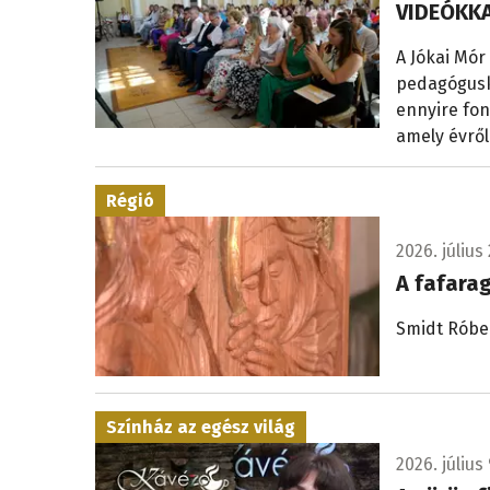
VIDEÓKKA
A Jókai Mór
pedagógusk
ennyire fon
amely évről
Régió
2026. július 
A fafara
Smidt Róbe
Színház az egész világ
2026. július 