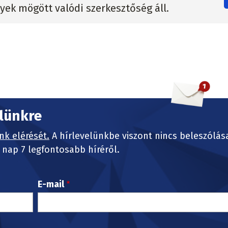
lyek mögött valódi szerkesztőség áll.
elünkre
nk elérését.
A hírlevelünkbe viszont nincs beleszólás
nap 7 legfontosabb híréről.
E-mail