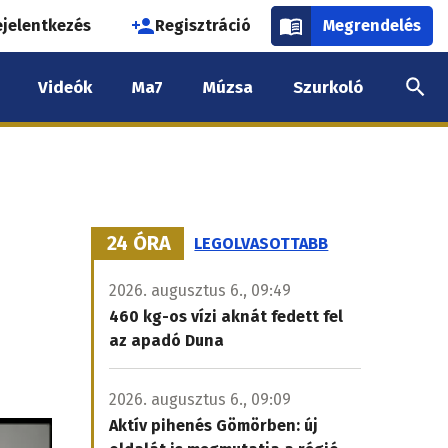
használói
ejelentkezés
Regisztráció
Megrendelés
k
Videók
Ma7
Múzsa
Szurkoló
nüje
24 ÓRA
LEGOLVASOTTABB
2026. augusztus 6., 09:49
460 kg-os vízi aknát fedett fel
az apadó Duna
2026. augusztus 6., 09:09
Aktív pihenés Gömörben: új