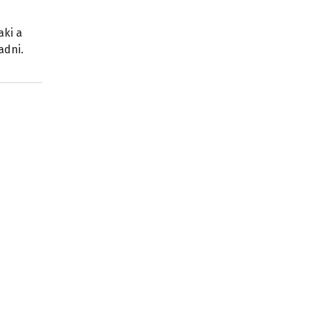
aki a
adni.
a
órum
ű