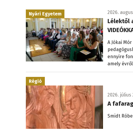
2026. augusz
Nyári Egyetem
Lélektől 
VIDEÓKKA
A Jókai Mór
pedagógusk
ennyire fon
amely évről
Régió
2026. július 
A fafara
Smidt Róbe