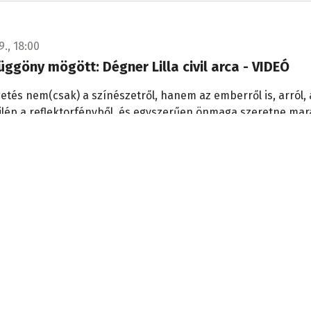
9., 18:00
üggöny mögött: Dégner Lilla civil arca - VIDEÓ
etés nem(csak) a színészetről, hanem az emberről is, arról, 
ilép a reflektorfényből, és egyszerűen önmaga szeretne mar
3., 15:48
ák a Szlovákiai magyar közoktatási atlaszt
ban - VIDEÓKKAL
 vár a szlovákiai magyar iskolákra? Erre a kérdésre keresték 
Felvidéki Magyar Pedagógusok Házában rendezett szakmai f
 ahol bemutatták a Szlovákiai magyar közoktatási atlasz cím