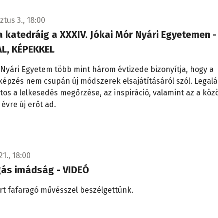
tus 3., 18:00
a katedráig a XXXIV. Jókai Mór Nyári Egyetemen -
L, KÉPEKKEL
 Nyári Egyetem több mint három évtizede bizonyítja, hogy a
épzés nem csupán új módszerek elsajátításáról szól. Legal
tos a lelkesedés megőrzése, az inspiráció, valamint az a köz
 évre új erőt ad.
21., 18:00
gás imádság - VIDEÓ
rt fafaragó művésszel beszélgettünk.