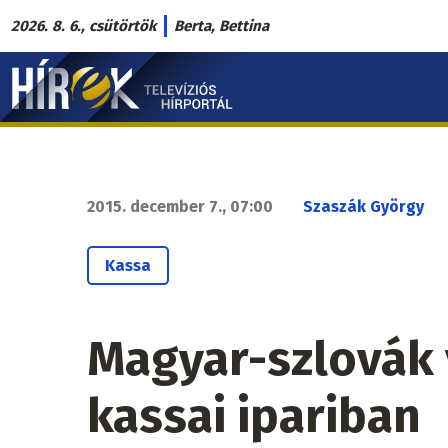
Ugrás
2026. 8. 6., csütörtök
Berta, Bettina
a
Hírek.sk
tartalomra
fő
navigáció
2015. december 7., 07:00
Szaszák György
Kassa
Magyar-szlovák 
kassai ipariban