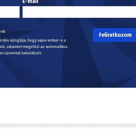
E-mail
CHA
érdés vizsgálja, hogy vajon ember-e a
ató, valamint megelőzi az automatikus
en üzenetek beküldését.