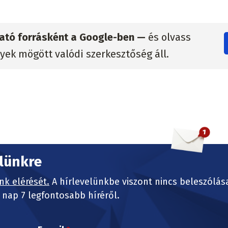
zható forrásként a Google-ben —
és olvass
lyek mögött valódi szerkesztőség áll.
elünkre
nk elérését.
A hírlevelünkbe viszont nincs beleszólás
nap 7 legfontosabb híréről.