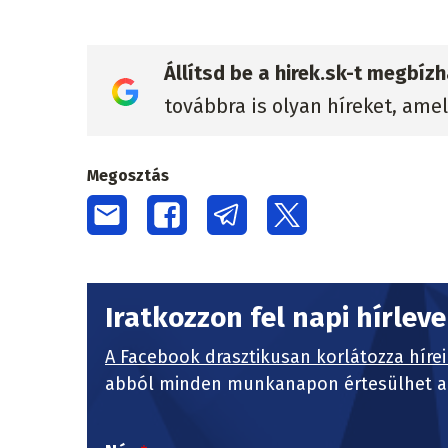
Állítsd be a hirek.sk-t megbí
továbbra is olyan híreket, ame
Megosztás
Iratkozzon fel napi hírlev
A Facebook drasztikusan korlátozza hírei
abból minden munkanapon értesülhet a 