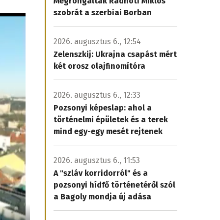
Megrongálták Radnóti Miklós
szobrát a szerbiai Borban
2026. augusztus 6., 12:54
Zelenszkij: Ukrajna csapást mért
két orosz olajfinomítóra
2026. augusztus 6., 12:33
Pozsonyi képeslap: ahol a
történelmi épületek és a terek
mind egy-egy mesét rejtenek
2026. augusztus 6., 11:53
A "szláv korridorról" és a
pozsonyi hídfő történetéről szól
a Bagoly mondja új adása