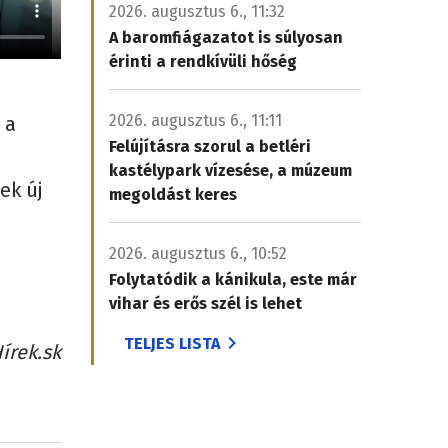
2026. augusztus 6., 11:32
A baromfiágazatot is súlyosan
érinti a rendkívüli hőség
2026. augusztus 6., 11:11
 a
Felújításra szorul a betléri
kastélypark vízesése, a múzeum
ek új
megoldást keres
2026. augusztus 6., 10:52
Folytatódik a kánikula, este már
vihar és erős szél is lehet
TELJES LISTA
írek.sk