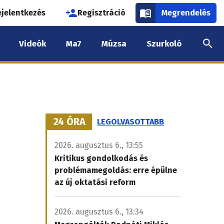
használói
ejelentkezés
Regisztráció
Megrendelés
k
Videók
Ma7
Múzsa
Szurkoló
nüje
24 ÓRA
LEGOLVASOTTABB
2026. augusztus 6., 13:55
Kritikus gondolkodás és
problémamegoldás: erre épülne
az új oktatási reform
2026. augusztus 6., 13:34