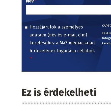
Név
CAPT
Hozzájárulok a személyes
Ez a k
adataim (név és e-mail cím)
látog
kezeléséhez a Ma7 médiacsalád
kéretl
hírlevelének fogadása céljából.
Ez is érdekelheti