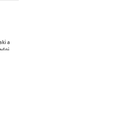
aki a
adni.
a
órum
ű