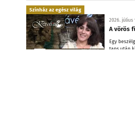
Színház az egész világ
2026. július 
A vörös f
Egy beszélg
taps után k
2026. július 
Mi lesz az iskolákkal?
Bemutatt
Komárom
Milyen jövő
választ a 
résztvevői,
kiadványt.