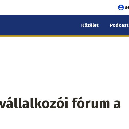
Fel
B
fió
Közélet
Podcast
me
vállalkozói fórum a