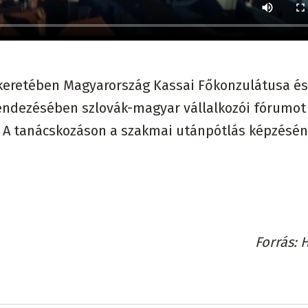
keretében Magyarország Kassai Főkonzulátusa és
rendezésében szlovák-magyar vállalkozói fórumot
. A tanácskozáson a szakmai utánpótlás képzésén
Forrás
H