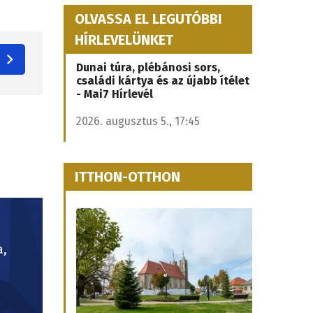
OLVASSA EL LEGUTÓBBI
HÍRLEVELÜNKET
Dunai túra, plébánosi sors,
családi kártya és az újabb ítélet
- Mai7 Hírlevél
2026. augusztus 5., 17:45
ITTHON-OTTHON
a,