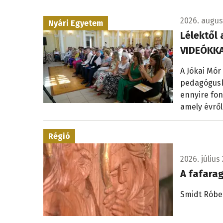
2026. augusz
Nyári Egyetem
Lélektől 
VIDEÓKKA
A Jókai Mór
pedagógusk
ennyire fon
amely évről
Régió
2026. július 
A fafara
Smidt Róbe