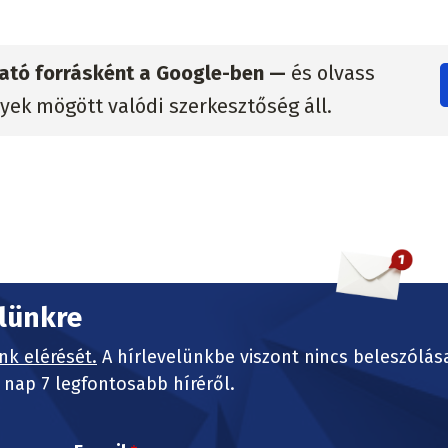
zható forrásként a Google-ben —
és olvass
lyek mögött valódi szerkesztőség áll.
elünkre
nk elérését.
A hírlevelünkbe viszont nincs beleszólás
nap 7 legfontosabb híréről.