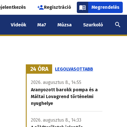
használói
ejelentkezés
Regisztráció
Megrendelés
k
Videók
Ma7
Múzsa
Szurkoló
nüje
24 ÓRA
LEGOLVASOTTABB
2026. augusztus 8., 14:55
Aranyozott barokk pompa és a
Máltai Lovagrend történelmi
nyughelye
2026. augusztus 8., 14:33