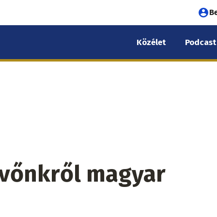
Fel
B
fió
Közélet
Podcast
me
övőnkről magyar