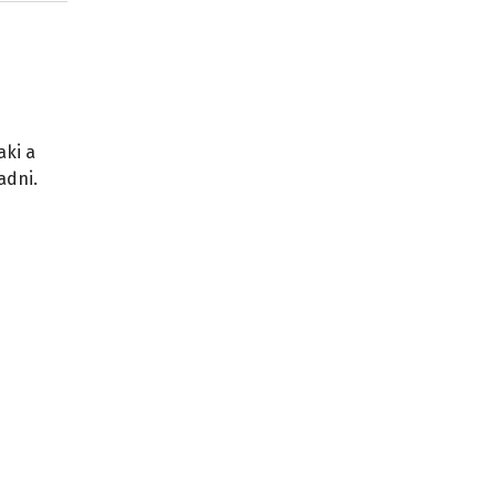
aki a
adni.
a
órum
ű