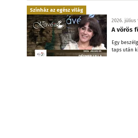
Színház az egész világ
2026. július 
A vörös f
Egy beszélg
taps után k
2026. július 
Mi lesz az iskolákkal?
Bemutatt
Komárom
Milyen jövő
választ a 
résztvevői,
kiadványt.