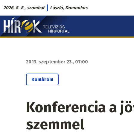
Ugrás
2026. 8. 8., szombat
László, Domonkos
a
Hírek.sk
tartalomra
fő
navigáció
2013. szeptember 23., 07:00
Komárom
Konferencia a j
szemmel