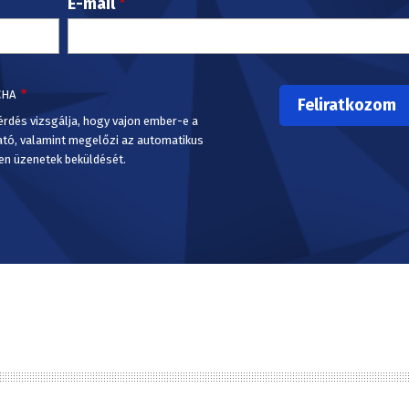
E-mail
CHA
érdés vizsgálja, hogy vajon ember-e a
ató, valamint megelőzi az automatikus
en üzenetek beküldését.