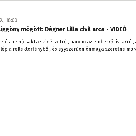
9., 18:00
üggöny mögött: Dégner Lilla civil arca - VIDEÓ
etés nem(csak) a színészetről, hanem az emberről is, arról, 
ilép a reflektorfényből, és egyszerűen önmaga szeretne mar
3., 15:48
ák a Szlovákiai magyar közoktatási atlaszt
ban - VIDEÓKKAL
 vár a szlovákiai magyar iskolákra? Erre a kérdésre keresték 
Felvidéki Magyar Pedagógusok Házában rendezett szakmai f
 ahol bemutatták a Szlovákiai magyar közoktatási atlasz cím