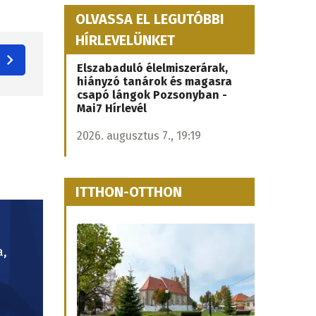
OLVASSA EL LEGUTÓBBI
HÍRLEVELÜNKET
Elszabaduló élelmiszerárak,
hiányzó tanárok és magasra
csapó lángok Pozsonyban -
Mai7 Hírlevél
2026. augusztus 7., 19:19
ITTHON-OTTHON
a,