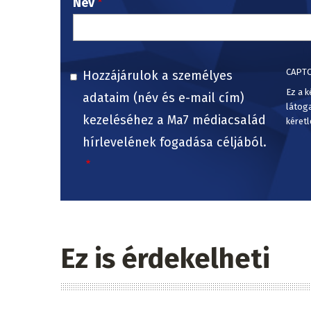
Név
CAPT
Hozzájárulok a személyes
Ez a k
adataim (név és e-mail cím)
látog
kezeléséhez a Ma7 médiacsalád
kéretl
hírlevelének fogadása céljából.
Ez is érdekelheti