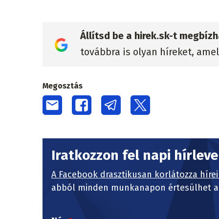
Állítsd be a hirek.sk-t megbí
továbbra is olyan híreket, ame
Megosztás
Iratkozzon fel napi hírlev
A Facebook drasztikusan korlátozza hírei
abból minden munkanapon értesülhet a 