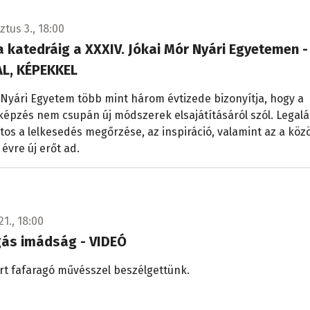
tus 3., 18:00
a katedráig a XXXIV. Jókai Mór Nyári Egyetemen -
L, KÉPEKKEL
 Nyári Egyetem több mint három évtizede bizonyítja, hogy a
épzés nem csupán új módszerek elsajátításáról szól. Legal
tos a lelkesedés megőrzése, az inspiráció, valamint az a köz
 évre új erőt ad.
21., 18:00
gás imádság - VIDEÓ
rt fafaragó művésszel beszélgettünk.