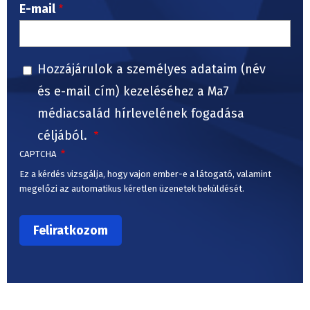
E-mail
Hozzájárulok a személyes adataim (név
és e-mail cím) kezeléséhez a Ma7
médiacsalád hírlevelének fogadása
céljából.
CAPTCHA
Ez a kérdés vizsgálja, hogy vajon ember-e a látogató, valamint
megelőzi az automatikus kéretlen üzenetek beküldését.