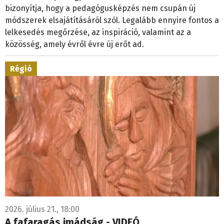
bizonyítja, hogy a pedagógusképzés nem csupán új
módszerek elsajátításáról szól. Legalább ennyire fontos a
lelkesedés megőrzése, az inspiráció, valamint az a
közösség, amely évről évre új erőt ad.
Régió
2026. július 21., 18:00
A fafaragás imádság - VIDEÓ