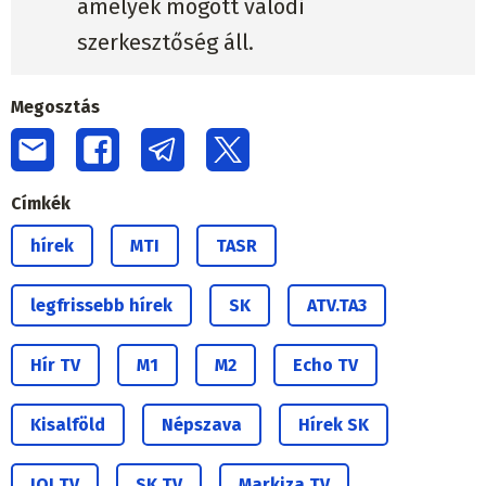
amelyek mögött valódi
szerkesztőség áll.
Megosztás
Címkék
hírek
MTI
TASR
legfrissebb hírek
SK
ATV.TA3
Hír TV
M1
M2
Echo TV
Kisalföld
Népszava
Hírek SK
JOJ TV
SK TV
Markiza TV