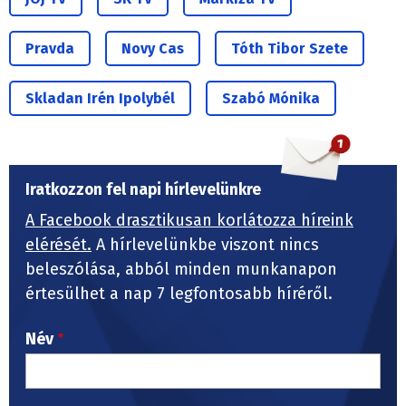
Pravda
Novy Cas
Tóth Tibor Szete
Skladan Irén Ipolybél
Szabó Mónika
Iratkozzon fel napi hírlevelünkre
A Facebook drasztikusan korlátozza híreink
elérését.
A hírlevelünkbe viszont nincs
beleszólása, abból minden munkanapon
értesülhet a nap 7 legfontosabb híréről.
Név