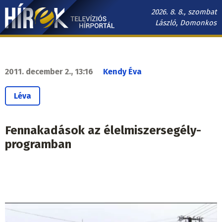
Ugrás
2026. 8. 8., szombat
a
László, Domonkos
tartalomra
Hírek.sk
fő
navigáció
2011. december 2., 13:16
Kendy Éva
Léva
Fennakadások az élelmiszersegély-
programban