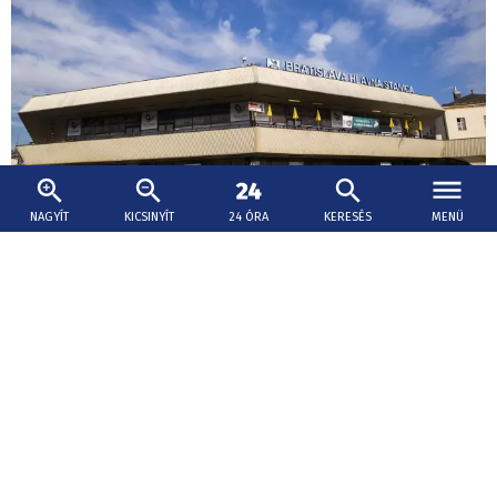
NAGYÍT
KICSINYÍT
24 ÓRA
KERESÉS
MENÜ
2026. augusztus 6., 19:04
Uniós forrásból készülhet el a pozsonyi
főállomás felújításának terve
A vasút így támogatást kap a főállomás új arculatának
további tervezésére.
Baleset