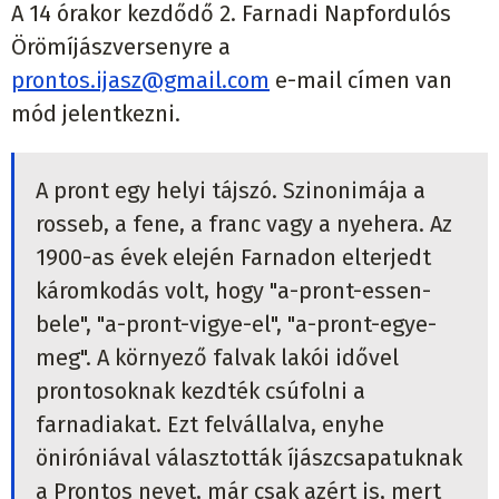
A 14 órakor kezdődő 2. Farnadi Napfordulós
Örömíjászversenyre a
prontos.ijasz@gmail.com
e-mail címen van
mód jelentkezni.
A pront egy helyi tájszó. Szinonimája a
rosseb, a fene, a franc vagy a nyehera. Az
1900-as évek elején Farnadon elterjedt
káromkodás volt, hogy "a-pront-essen-
bele", "a-pront-vigye-el", "a-pront-egye-
meg". A környező falvak lakói idővel
prontosoknak kezdték csúfolni a
farnadiakat. Ezt felvállalva, enyhe
öniróniával választották íjászcsapatuknak
a Prontos nevet, már csak azért is, mert