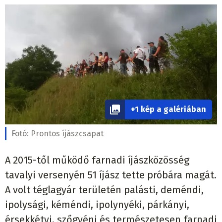
+1 kép a galériában
Fotó:
Prontos íjászcsapat
A 2015-től működő farnadi íjászközösség
tavalyi versenyén 51 íjász tette próbára magát.
A volt téglagyár területén palásti, deméndi,
ipolysági, kéméndi, ipolynyéki, párkányi,
érsekkétyi, szőgyéni és természetesen farnadi