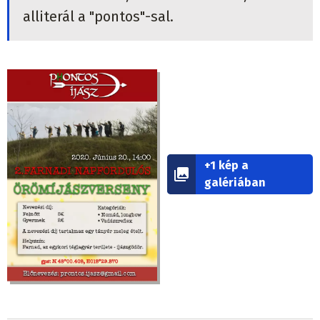
alliterál a "pontos"-sal.
+1 kép a
galériában