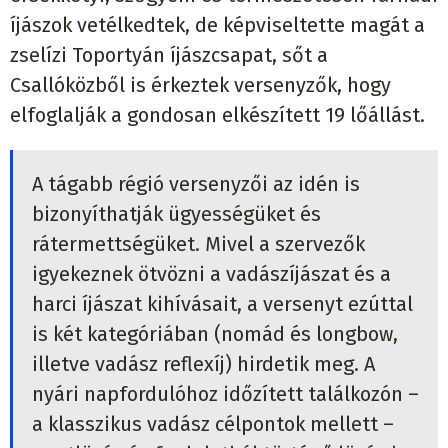
íjászok vetélkedtek, de képviseltette magát a
zselízi Toportyán íjászcsapat, sőt a
Csallóközből is érkeztek versenyzők, hogy
elfoglalják a gondosan elkészített 19 lőállást.
A tágabb régió versenyzői az idén is
bizonyíthatják ügyességüket és
rátermettségüket. Mivel a szervezők
igyekeznek ötvözni a vadászíjászat és a
harci íjászat kihívásait, a versenyt ezúttal
is két kategóriában (nomád és longbow,
illetve vadász reflexíj) hirdetik meg. A
nyári napfordulóhoz időzített találkozón –
a klasszikus vadász célpontok mellett –