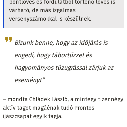
pontlövés és fordulatból történő lövés is
várható, de más izgalmas
versenyszámokkal is készülnek.
Bízunk benne, hogy az időjárás is
engedi, hogy tábortűzzel és
hagyományos tűzugrással zárjuk az
eseményt”
– mondta Chládek László, a mintegy tizennégy
aktív tagot magáénak tudó Prontos
íjászcsapat egyik tagja.