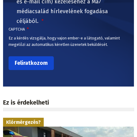
és e-mail cím) kezeléséhez a Ma7
médiacsalád hírlevelének fogadása
céljából.
CAPTCHA
Ez a kérdés vizsgálja, hogy vajon ember-e a látogató, valamint
megelőzi az automatikus kéretlen üzenetek beküldését.
Ez is érdekelheti
Klórmérgezés?