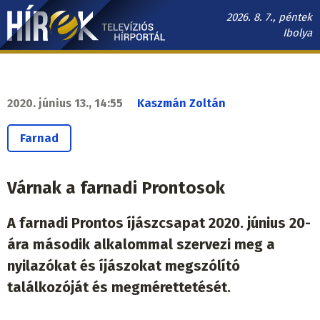
Ugrás
2026. 8. 7., péntek
a
Ibolya
tartalomra
Hírek.sk
fő
navigáció
2020. június 13., 14:55
Kaszmán Zoltán
Farnad
Várnak a farnadi Prontosok
A farnadi Prontos íjászcsapat 2020. június 20-
ára második alkalommal szervezi meg a
nyilazókat és íjászokat megszólító
találkozóját és megmérettetését.