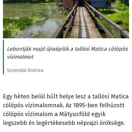
Lebontják majd újraépítik a tallósi Matica cölöpös
vízimalmot
Szomolai Andrea
Egy héten belül hűlt helye lesz a tallósi Matica
cölöpös vízimalomnak. Az 1895-ben felhúzott
cölöpös vízimalom a Mátyusföld egyik
legszebb és legértékesebb néprajzi öröksége.