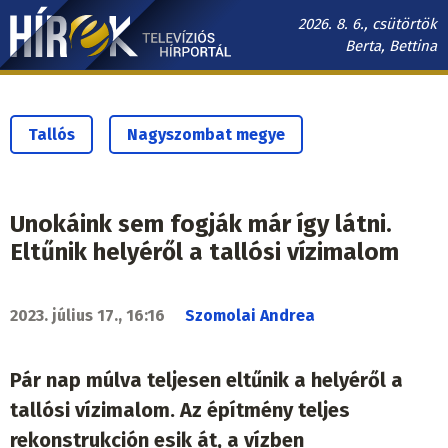
Ugrás
2026. 8. 6., csütörtök
a
Berta, Bettina
tartalomra
Hírek.sk
fő
navigáció
Tallós
Nagyszombat megye
Unokáink sem fogják már így látni.
Eltűnik helyéről a tallósi vízimalom
2023. július 17., 16:16
Szomolai Andrea
Pár nap múlva teljesen eltűnik a helyéről a
tallósi vízimalom. Az építmény teljes
rekonstrukción esik át, a vízben