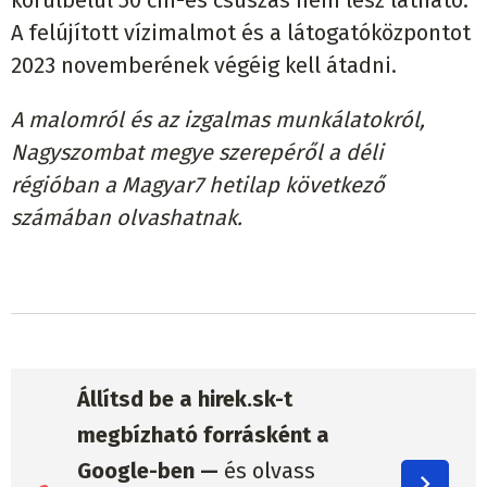
körülbelül 50 cm-es csúszás nem lesz látható.
A felújított vízimalmot és a látogatóközpontot
2023 novemberének végéig kell átadni.
A malomról és az izgalmas munkálatokról,
Nagyszombat megye szerepéről a déli
régióban a Magyar7 hetilap következő
számában olvashatnak.
Állítsd be a hirek.sk-t
megbízható forrásként a
Google-ben —
és olvass