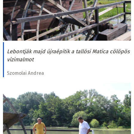
Lebontják majd újraépítik a tallósi Matica cölöpös
vízimalmot
Szomolai Andrea