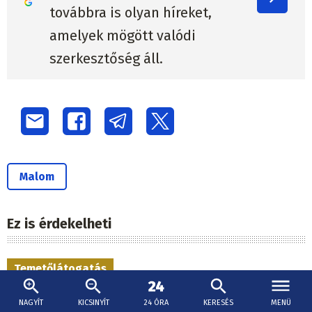
továbbra is olyan híreket,
amelyek mögött valódi
szerkesztőség áll.
Malom
Ez is érdekelheti
Temetőlátogatás
NAGYÍT
KICSINYÍT
24 ÓRA
KERESÉS
MENÜ