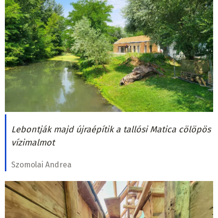
Lebontják majd újraépítik a tallósi Matica cölöpös
vízimalmot
Szomolai Andrea