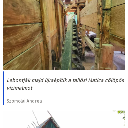
Lebontják majd újraépítik a tallósi Matica cölöpös
vízimalmot
Szomolai Andrea