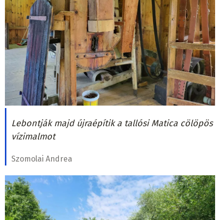
Lebontják majd újraépítik a tallósi Matica cölöpös
vízimalmot
Szomolai Andrea