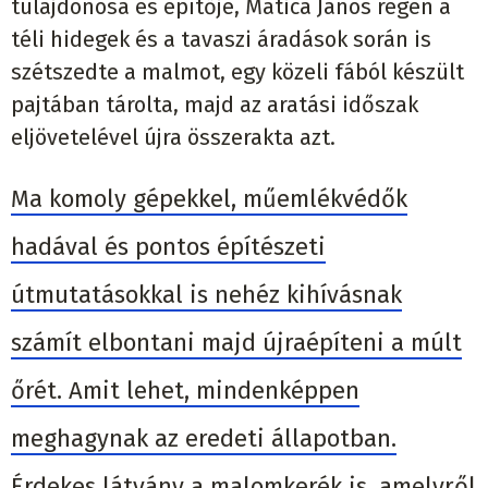
tulajdonosa és építője, Matica János régen a
téli hidegek és a tavaszi áradások során is
szétszedte a malmot, egy közeli fából készült
pajtában tárolta, majd az aratási időszak
eljövetelével újra összerakta azt.
Ma komoly gépekkel, műemlékvédők
hadával és pontos építészeti
útmutatásokkal is nehéz kihívásnak
számít elbontani majd újraépíteni a múlt
őrét. Amit lehet, mindenképpen
meghagynak az eredeti állapotban.
Érdekes látvány a malomkerék is, amelyről