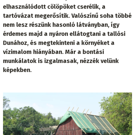
elhasználódott cölöpöket cserélik, a
tartóvázat megerősítik. Valószínű soha többé
nem lesz részünk hasonló látványban, így
érdemes majd a nyáron ellátogtani a tallósi
Dunához, és megtekinteni a környéket a
vízimalom hiányában. Már a bontási
munkálatok is izgalmasak, nézzék velünk
képekben.