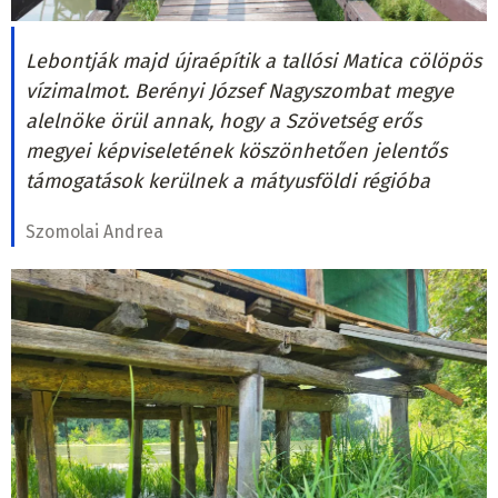
Lebontják majd újraépítik a tallósi Matica cölöpös
vízimalmot. Berényi József Nagyszombat megye
alelnöke örül annak, hogy a Szövetség erős
megyei képviseletének köszönhetően jelentős
támogatások kerülnek a mátyusföldi régióba
Szomolai Andrea