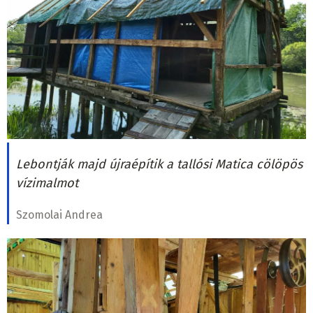
Lebontják majd újraépítik a tallósi Matica cölöpös
vízimalmot
Szomolai Andrea