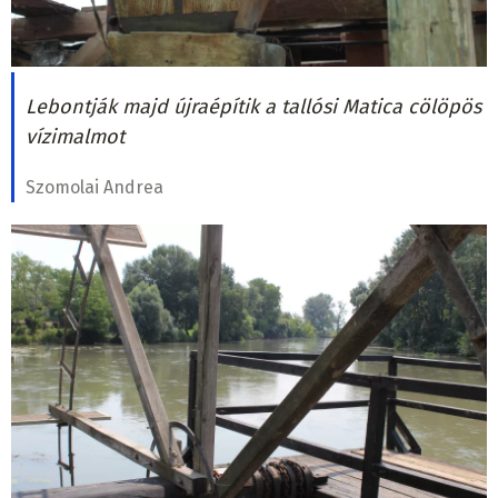
Lebontják majd újraépítik a tallósi Matica cölöpös
vízimalmot
Szomolai Andrea