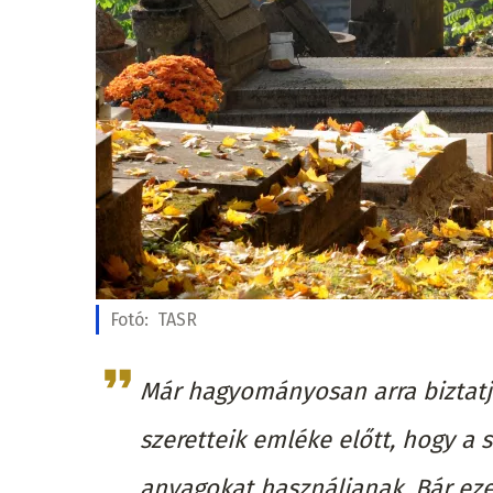
Fotó:
TASR
Már hagyományosan arra biztatju
szeretteik emléke előtt, hogy a 
anyagokat használjanak. Bár eze