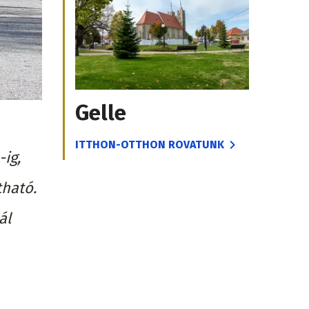
Gelle
ITTHON-OTTHON ROVATUNK
ig,
tható.
ál