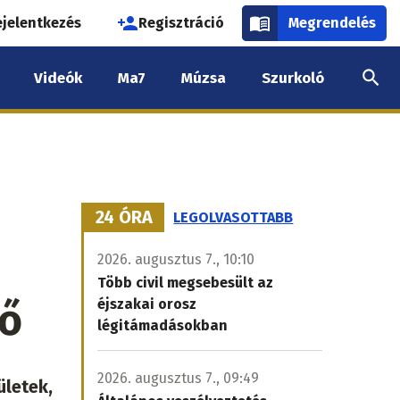
használói
ejelentkezés
Regisztráció
Megrendelés
k
Videók
Ma7
Múzsa
Szurkoló
nüje
24 ÓRA
LEGOLVASOTTABB
2026. augusztus 7., 10:10
Több civil megsebesült az
tő
éjszakai orosz
légitámadásokban
2026. augusztus 7., 09:49
ületek,