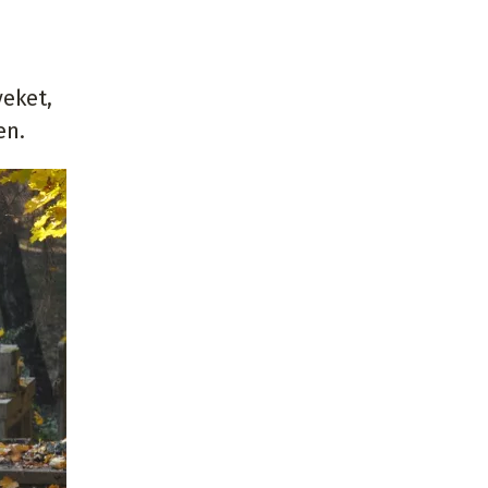
yeket,
en.