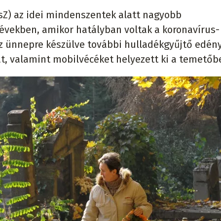
MsZ) az idei mindenszentek alatt nagyobb
 években, amikor hatályban voltak a koronavírus-
Az ünnepre készülve további hulladékgyűjtő edén
, valamint mobilvécéket helyezett ki a temetőb