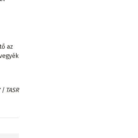
tő az
 vegyék
 | TASR