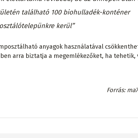
rületén található 100 biohulladék-konténer
sztálótelepünkre kerül”
komposztálható anyagok használatával csökkenthe
ben arra biztatja a megemlékezőket, ha tehetik,
Forrás
ma7