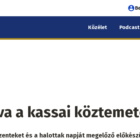
Fel
B
fió
Közélet
Podcast
me
va a kassai közteme
enteket és a halottak napját megelőző előkész