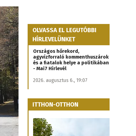
OLVASSA EL LEGUTÓBBI
HÍRLEVELÜNKET
Országos hőrekord,
agyvízforraló kommenthuszárok
és a fiatalok helye a politikában
- Mai7 Hírlevél
2026. augusztus 6., 19:07
ITTHON-OTTHON