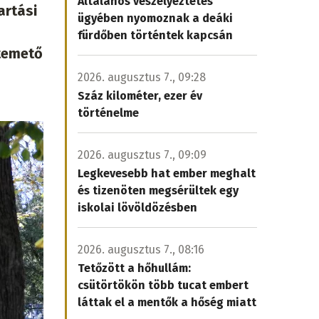
Általános veszélyeztetés
artási
ügyében nyomoznak a deáki
fürdőben történtek kapcsán
 temető
2026. augusztus 7., 09:28
Száz kilométer, ezer év
történelme
2026. augusztus 7., 09:09
Legkevesebb hat ember meghalt
és tizenöten megsérültek egy
iskolai lövöldözésben
2026. augusztus 7., 08:16
Tetőzött a hőhullám:
csütörtökön több tucat embert
láttak el a mentők a hőség miatt