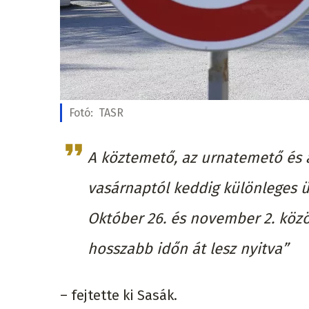
Fotó:
TASR
A köztemető, az urnatemető és 
vasárnaptól keddig különleges ün
Október 26. és november 2. közö
hosszabb időn át lesz nyitva”
– fejtette ki Sasák.