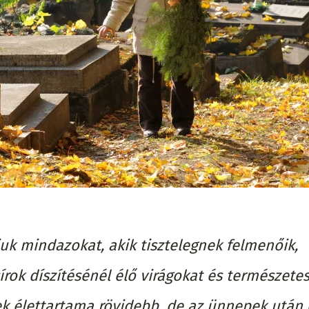
k mindazokat, akik tisztelegnek felmenőik,
sírok díszítésénél élő virágokat és természete
k élettartama rövidebb, de az ünnepek után 