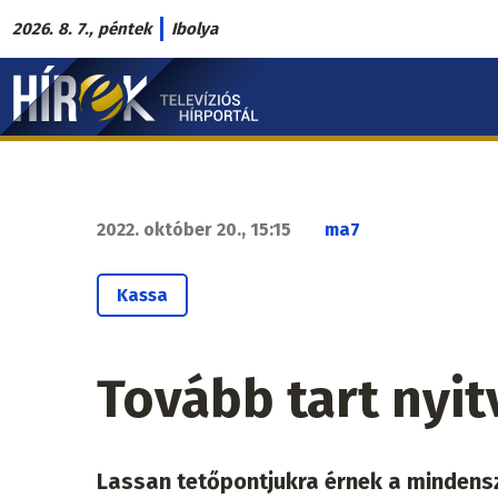
Ugrás
2026. 8. 7., péntek
Ibolya
a
Hírek.sk
tartalomra
fő
navigáció
2022. október 20., 15:15
ma7
Kassa
Tovább tart nyit
Lassan tetőpontjukra érnek a mindensz