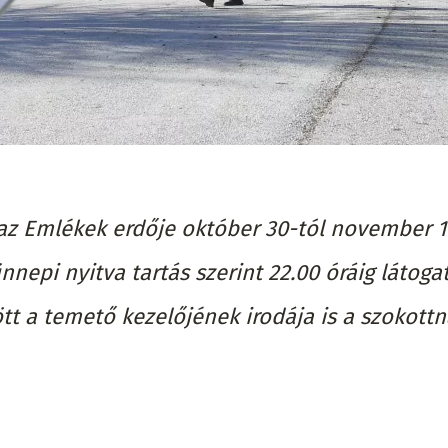
az Emlékek erdője október 30-tól november 1-
nepi nyitva tartás szerint 22.00 óráig látoga
tt a temető kezelőjének irodája is a szokottn