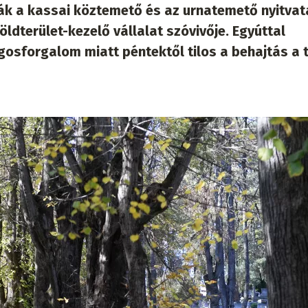
ják a kassai köztemető és az urnatemető nyitvat
öldterület-kezelő vállalat szóvivője. Egyúttal
gosforgalom miatt péntektől tilos a behajtás a