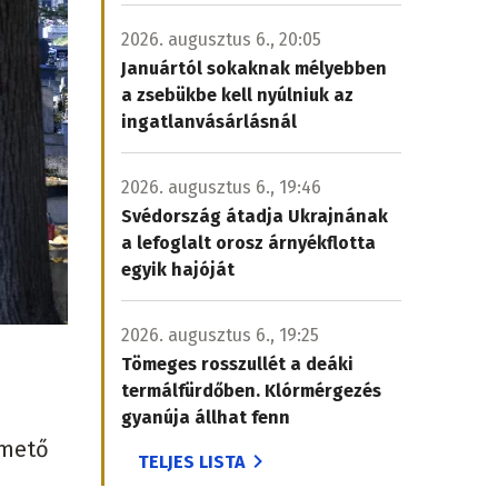
2026. augusztus 6., 20:05
Januártól sokaknak mélyebben
a zsebükbe kell nyúlniuk az
ingatlanvásárlásnál
2026. augusztus 6., 19:46
Svédország átadja Ukrajnának
a lefoglalt orosz árnyékflotta
egyik hajóját
2026. augusztus 6., 19:25
Tömeges rosszullét a deáki
termálfürdőben. Klórmérgezés
gyanúja állhat fenn
emető
TELJES LISTA