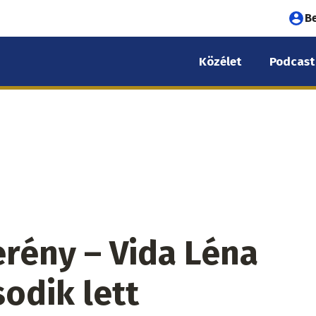
Fel
B
fió
Közélet
Podcast
me
erény – Vida Léna
odik lett