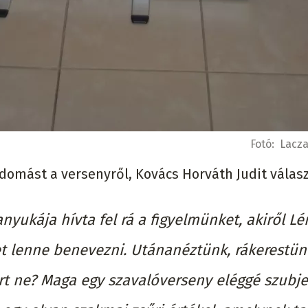
Fotó:
Lacza
domást a versenyről, Kovács Horváth Judit válasz
nyukája hívta fel rá a figyelmünket, akiről Lé
let lenne benevezni. Utánanéztünk, rákerestün
rt ne? Maga egy szavalóverseny eléggé szubje