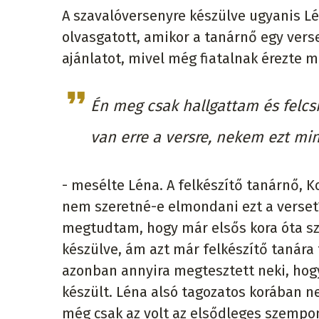
A szavalóversenyre készülve ugyanis L
olvasgatott, amikor a tanárnő egy verse
ajánlatot, mivel még fiatalnak érezte 
Én meg csak hallgattam és felcs
van erre a versre, nekem ezt m
- mesélte Léna. A felkészítő tanárnő, K
nem szeretné-e elmondani ezt a verset
megtudtam, hogy már elsős kora óta sz
készülve, ám azt már felkészítő tanára 
azonban annyira megtesztett neki, hogy
készült. Léna alsó tagozatos korában ne
még csak az volt az elsődleges szempon