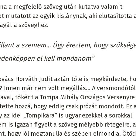
éna a megfelelő szöveg után kutatva valamit
t mutatott az egyik kislánynak, aki elutasította 
magát a szöveghez.
illant a szemem... Úgy éreztem, hogy szüksé
indenképpen el kell mondanom”
ovács Horváth Judit aztán tőle is megkérdezte, h
? Innen már nem volt megállás... A versmondótól
aval, főként a Tompa Mihály Országos Versenyre
tette hozzá, hogy eddig csak prózát mondott. Ez 
 az idei „Tompikára” is ugyanezekkel a sorokkal
m is igazán figyelt a szöveg mélyebb rétegeire, 
t, hogy jól megtanulja és szépen elmondja. Ötöd