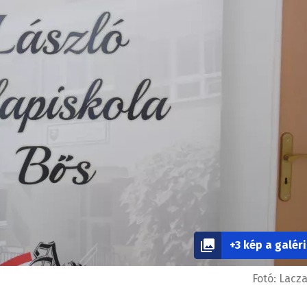
+3 kép a galér
Fotó:
Lacza