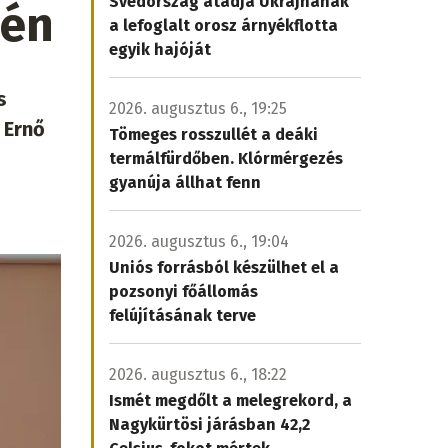
Svédország átadja Ukrajnának
yén
a lefoglalt orosz árnyékflotta
egyik hajóját
s
2026. augusztus 6., 19:25
 Ernő
Tömeges rosszullét a deáki
termálfürdőben. Klórmérgezés
gyanúja állhat fenn
2026. augusztus 6., 19:04
Uniós forrásból készülhet el a
pozsonyi főállomás
felújításának terve
2026. augusztus 6., 18:22
Ismét megdőlt a melegrekord, a
Nagykürtösi járásban 42,2