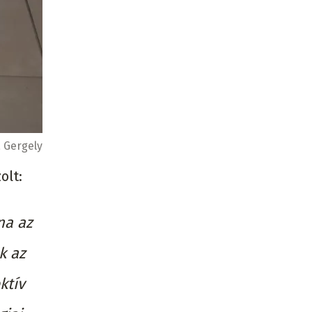
 Gergely
olt:
na az
k az
ktív