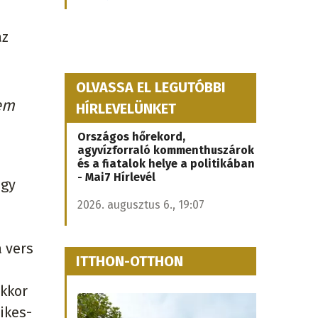
az
OLVASSA EL LEGUTÓBBI
gem
HÍRLEVELÜNKET
Országos hőrekord,
agyvízforraló kommenthuszárok
és a fiatalok helye a politikában
- Mai7 Hírlevél
ogy
2026. augusztus 6., 19:07
a vers
ITTHON-OTTHON
akkor
ikes-