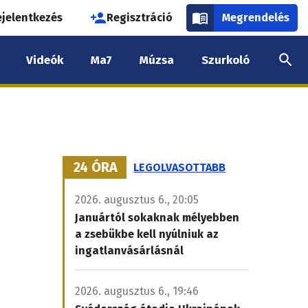
használói
ejelentkezés
Regisztráció
Megrendelés
k
Videók
Ma7
Múzsa
Szurkoló
nüje
24 ÓRA
LEGOLVASOTTABB
2026. augusztus 6., 20:05
Januártól sokaknak mélyebben
a zsebükbe kell nyúlniuk az
ingatlanvásárlásnál
2026. augusztus 6., 19:46