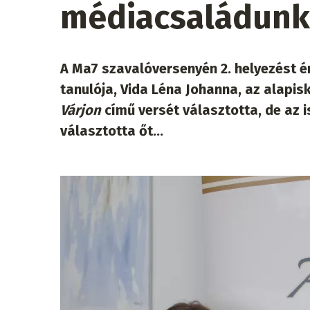
médiacsaládunk
A Ma7 szavalóversenyén 2. helyezést ér
tanulója, Vida Léna Johanna, az alapi
Várjon
című versét választotta, de az is
választotta őt...