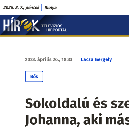
Ugrás
2026. 8. 7., péntek
Ibolya
a
Hírek.sk
tartalomra
fő
navigáció
2023. április 26., 18:33
Lacza Gergely
Bős
Sokoldalú és sz
Johanna, aki más