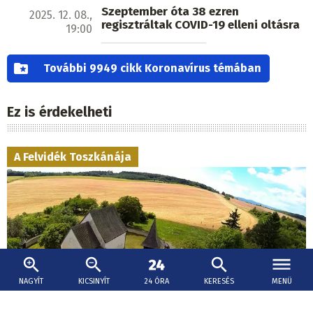
Szeptember óta 38 ezren
2025. 12. 08.,
regisztráltak COVID-19 elleni oltásra
19:00
További 9949 cikk Koronavírus témában
Ez is érdekelheti
A Felvidék Toszkánája
NAGYÍT
KICSINYÍT
24 ÓRA
KERESÉS
MENÜ