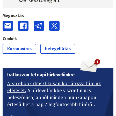
szerkesztőség áll.
Megosztás
Címkék
Koronavírus
betegellátás
Iratkozzon fel napi hírlevelünkre
A Facebook drasztikusan korlátozza híreink
elérését.
A hírlevelünkbe viszont nincs
beleszólása, abból minden munkanapon
értesülhet a nap 7 legfontosabb híréről.