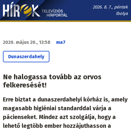
Ugrás
2026. 8. 7., péntek
a
Ibolya
tartalomra
Hírek.sk
fő
navigáció
2020. május 20., 13:58
ma7
Dunaszerdahely
Ne halogassa tovább az orvos
felkeresését!
Erre biztat a dunaszerdahelyi kórház is, amely
magasabb higiéniai standarddal várja a
pácienseket. Mindez azt szolgálja, hogy a
lehető legtöbb ember hozzájuthasson a