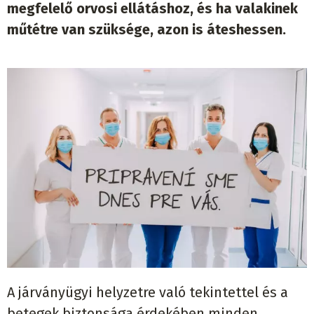
megfelelő orvosi ellátáshoz, és ha valakinek
műtétre van szüksége, azon is áteshessen.
A járványügyi helyzetre való tekintettel és a
betegek biztonsága érdekében minden