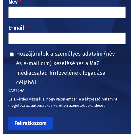
Név
E-mail
Hozzájárulok a személyes adataim (név
és e-mail cím) kezeléséhez a Ma7
médiacsalád hírlevelének fogadása
céljából.
CAPTCHA
Ez a kérdés vizsgálja, hogy vajon ember-e a látogató, valamint
megelőzi az automatikus kéretlen üzenetek beküldését.