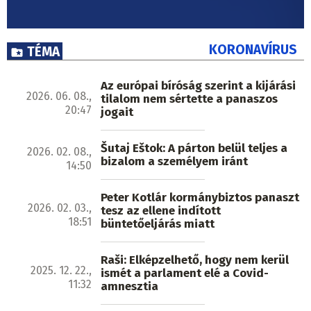
KORONAVÍRUS
TÉMA
Az európai bíróság szerint a kijárási
2026. 06. 08.,
tilalom nem sértette a panaszos
20:47
jogait
Šutaj Eštok: A párton belül teljes a
2026. 02. 08.,
bizalom a személyem iránt
14:50
Peter Kotlár kormánybiztos panaszt
2026. 02. 03.,
tesz az ellene indított
18:51
büntetőeljárás miatt
Raši: Elképzelhető, hogy nem kerül
2025. 12. 22.,
ismét a parlament elé a Covid-
11:32
amnesztia