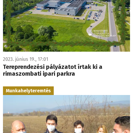
2023. június 19., 17:01
Tereprendezési pályázatot írtak ki a
rimaszombati ipari parkra
Munkahelyteremtés