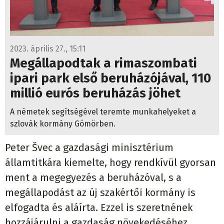
2023. április 27., 15:11
Megállapodtak a rimaszombati
ipari park első beruházójával, 110
millió eurós beruházás jöhet
A németek segítségével teremte munkahelyeket a
szlovák kormány Gömörben.
Peter Švec a gazdasági minisztérium
államtitkára kiemelte, hogy rendkívül gyorsan
ment a megegyezés a beruházóval, s a
megállapodást az új szakértői kormány is
elfogadta és aláírta. Ezzel is szeretnének
hozzájárulni a gazdaság növekedéséhez,