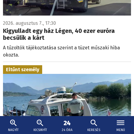
2026. augusztus 7., 17:30
Kigyulladt egy ház Légen, 40 ezer euróra
becsülik a kárt
A tűzoltók tájékoztatása szerint a tüzet műszaki hiba
okozta.
Eltűnt személy
NAGYÍT
KICSINYÍT
24 ÓRA
KERESÉS
MENÜ