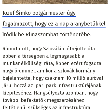
Jozef Šimko polgármester úgy
fogalmazott, hogy ez a nap aranybetűkkel
íródik be Rimaszombat történetébe.
Rámutatott, hogy Szlovákia létrejötte óta
ebben a térségben a legmagasabb a
munkanélküliségi ráta, éppen ezért fogadta
nagy örömmel, amikor a szlovák kormány
bejelentette, hogy csaknem 10 millió euróval
járul hozzá az ipari park infrastruktúrájának
kiépítéséhez. Hangsúlyozta azonban, hogy
további befektetők megszerzéséhez
feltétlenül szükséges az infrastruktúra