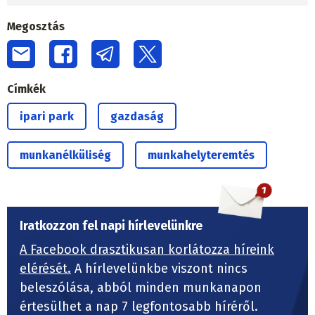
Megosztás
Címkék
ipari park
gazdaság
munkanélküliség
munkahelyteremtés
Iratkozzon fel napi hírlevelünkre
A Facebook drasztikusan korlátozza híreink
elérését.
A hírlevelünkbe viszont nincs
beleszólása, abból minden munkanapon
értesülhet a nap 7 legfontosabb híréről.