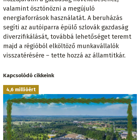
valamint ösztönözni a megújuló
energiaforrások használatát. A beruházás
segíti az autóiparra épülő szlovák gazdaság
diverzifikálását, továbbá lehetőséget teremt
majd a régióból elköltöző munkavállalók
visszatérésére – tette hozzá az államtitkár.
Kapcsolódó cikkeink
4,6 millióért