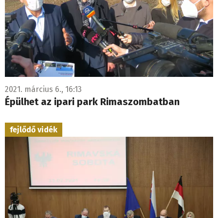
2021. március 6., 16:13
Épülhet az ipari park Rimaszombatban
fejlődő vidék