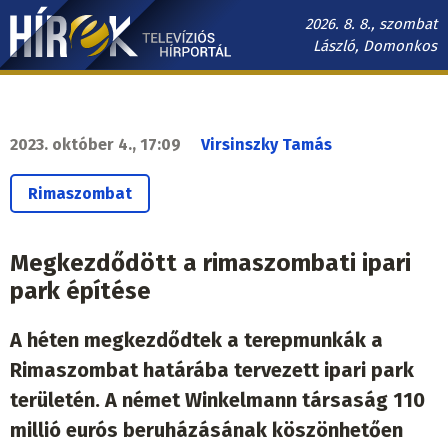
Ugrás
2026. 8. 8., szombat
a
László, Domonkos
tartalomra
Hírek.sk
fő
navigáció
2023. október 4., 17:09
Virsinszky Tamás
Rimaszombat
Megkezdődött a rimaszombati ipari
park építése
A héten megkezdődtek a terepmunkák a
Rimaszombat határába tervezett ipari park
területén. A német Winkelmann társaság 110
millió eurós beruházásának köszönhetően