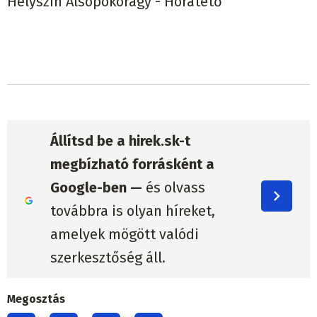
Helyszín Alsópokorágy - Hóratető
Állítsd be a hirek.sk-t
megbízható forrásként a
Google-ben —
és olvass
továbbra is olyan híreket,
amelyek mögött valódi
szerkesztőség áll.
Megosztás