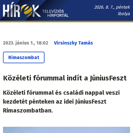
Ugrás
2026. 8. 7., péntek
a
Ibolya
tartalomra
Hírek.sk
fő
navigáció
2023. június 1., 18:02
Virsinszky Tamás
Rimaszombat
Közéleti fórummal indít a JúniusFeszt
Közéleti fórummal és családi nappal veszi
kezdetét pénteken az idei JúniusFeszt
Rimaszombatban.