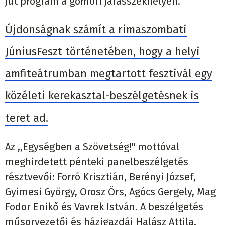
jut program a gömöri járásszékhelyen.
Újdonságnak számít a rimaszombati
JúniusFeszt történetében, hogy a helyi
amfiteátrumban megtartott fesztivál egy
közéleti kerekasztal-beszélgetésnek is
teret ad.
Az ,,Egységben a Szövetség!" mottóval
meghirdetett pénteki panelbeszélgetés
résztvevői: Forró Krisztián, Berényi József,
Gyimesi György, Orosz Örs, Agócs Gergely, Mag
Fodor Enikő és Vavrek István. A beszélgetés
műsorvezetői és házigazdái Halász Attila,