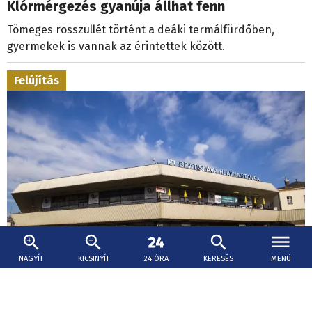
Klórmérgezés gyanúja állhat fenn
Tömeges rosszullét történt a deáki termálfürdőben,
gyermekek is vannak az érintettek között.
Felújítás
NAGYÍT
KICSINYÍT
24 ÓRA
KERESÉS
MENÜ
2026. augusztus 6., 19:04