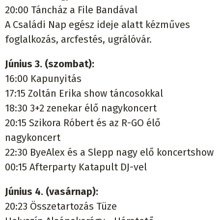
20:00 Táncház a File Bandával
A Családi Nap egész ideje alatt kézműves
foglalkozás, arcfestés, ugrálóvár.
Június 3. (szombat):
16:00 Kapunyitás
17:15 Zoltán Erika show táncosokkal
18:30 3+2 zenekar élő nagykoncert
20:15 Szikora Róbert és az R-GO élő
nagykoncert
22:30 ByeAlex és a Slepp nagy elő koncertshow
00:15 Afterparty Katapult DJ-vel
Június 4. (vasárnap):
20:23 Összetartozás Tüze