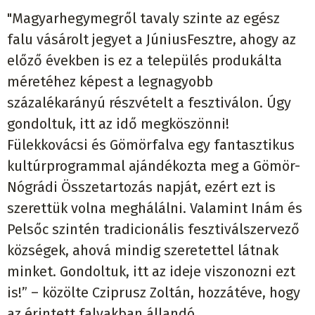
"Magyarhegymegről tavaly szinte az egész
falu vásárolt jegyet a JúniusFesztre, ahogy az
előző években is ez a település produkálta
méretéhez képest a legnagyobb
százalékarányú részvételt a fesztiválon. Úgy
gondoltuk, itt az idő megköszönni!
Fülekkovácsi és Gömörfalva egy fantasztikus
kultúrprogrammal ajándékozta meg a Gömör-
Nógrádi Összetartozás napját, ezért ezt is
szerettük volna meghálálni. Valamint Inám és
Pelsőc szintén tradicionális fesztiválszervező
községek, ahová mindig szeretettel látnak
minket. Gondoltuk, itt az ideje viszonozni ezt
is!” – közölte Cziprusz Zoltán, hozzátéve, hogy
az érintett falvakban állandó