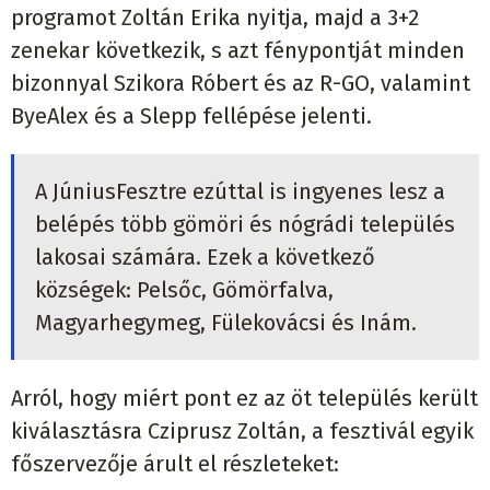
programot Zoltán Erika nyitja, majd a 3+2
zenekar következik, s azt fénypontját minden
bizonnyal Szikora Róbert és az R-GO, valamint
ByeAlex és a Slepp fellépése jelenti.
A JúniusFesztre ezúttal is ingyenes lesz a
belépés több gömöri és nógrádi település
lakosai számára. Ezek a következő
községek: Pelsőc, Gömörfalva,
Magyarhegymeg, Fülekovácsi és Inám.
Arról, hogy miért pont ez az öt település került
kiválasztásra Cziprusz Zoltán, a fesztivál egyik
főszervezője árult el részleteket: