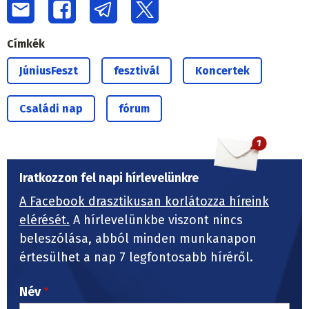
Címkék
JúniusFeszt
fesztivál
Koncertek
Családi nap
fórum
Iratkozzon fel napi hírlevelünkre
A Facebook drasztikusan korlátozza híreink
elérését.
A hírlevelünkbe viszont nincs
beleszólása, abból minden munkanapon
értesülhet a nap 7 legfontosabb híréről.
Név