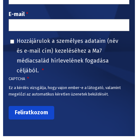
E-mail
Hozzájárulok a személyes adataim (név
és e-mail cím) kezeléséhez a Ma7
médiacsalád hírlevelének fogadása
céljából.
CAPTCHA
Ez a kérdés vizsgálja, hogy vajon ember-e a látogató, valamint
megelőzi az automatikus kéretlen üzenetek beküldését.