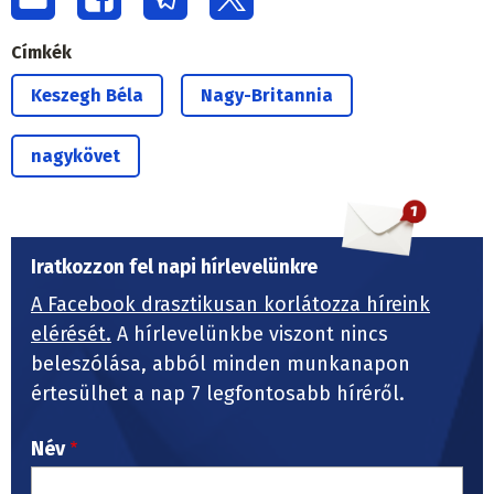
Címkék
Keszegh Béla
Nagy-Britannia
nagykövet
Iratkozzon fel napi hírlevelünkre
A Facebook drasztikusan korlátozza híreink
elérését.
A hírlevelünkbe viszont nincs
beleszólása, abból minden munkanapon
értesülhet a nap 7 legfontosabb híréről.
Név