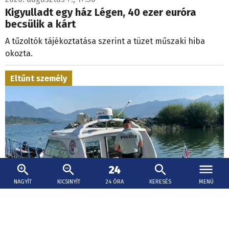
Kigyulladt egy ház Légen, 40 ezer euróra
becsülik a kárt
A tűzoltók tájékoztatása szerint a tüzet műszaki hiba
okozta.
Eltűnt személy
NAGYÍT
KICSINYÍT
24 ÓRA
KERESÉS
MENÜ