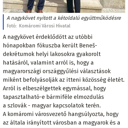
A nagykövet nyitott a kétoldalú együttműködésre
Fotó:
Komáromi Városi Hivatal
A nagykövet érdeklődött az utóbbi
hónapokban fókuszba került Beneš-
dekrétumok helyi lakosokra gyakorolt
hatásáról, valamint arról is, hogy a
magyarországi országgyűlési választások
miként befolyásolják az itteni közösség életét.
Arról is elbeszélgettek egymással, hogy
tapasztalható-e bármiféle elmozdulás
a szlovák - magyar kapcsolatok terén.
A komáromi városvezető hangsúlyozta, hogy
az általa irányított városban a magyarok és a