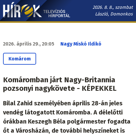
Ugrás
2026. 8. 8., szombat
a
László, Domonkos
tartalomra
Hírek.sk
fő
navigáció
2026. április 29., 20:05
Nagy Miskó Ildikó
Komárom
Komáromban járt Nagy-Britannia
pozsonyi nagykövete - KÉPEKKEL
Bilal Zahid személyében április 28-án jeles
vendég látogatott Komáromba. A délelőtti
órákban Keszegh Béla polgármester fogadta
őt a Városházán, de további helyszíneket is