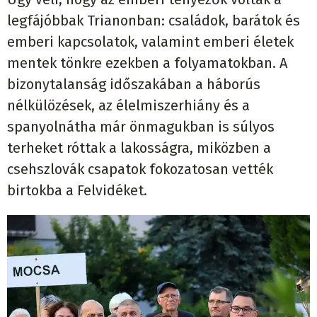
legfájóbbak Trianonban: családok, barátok és
emberi kapcsolatok, valamint emberi életek
mentek tönkre ezekben a folyamatokban. A
bizonytalanság időszakában a háborús
nélkülözések, az élelmiszerhiány és a
spanyolnátha már önmagukban is súlyos
terheket róttak a lakosságra, miközben a
csehszlovák csapatok fokozatosan vették
birtokba a Felvidéket.