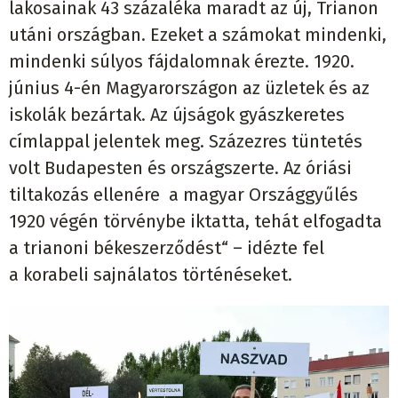
lakosainak 43 százaléka maradt az új, Trianon
utáni országban. Ezeket a számokat mindenki,
mindenki súlyos fájdalomnak érezte. 1920.
június 4-én Magyarországon az üzletek és az
iskolák bezártak. Az újságok gyászkeretes
címlappal jelentek meg. Százezres tüntetés
volt Budapesten és országszerte. Az óriási
tiltakozás ellenére a magyar Országgyűlés
1920 végén törvénybe iktatta, tehát elfogadta
a trianoni békeszerződést“ – idézte fel
a korabeli sajnálatos történéseket.