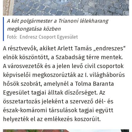
A két polgármester a Trianoni lélekharang
megkongatása közben
Fotó:
Endresz Csoport Egyesület
A résztvevők, akiket Arlett Tamás „endreszes“
elnök köszöntött, a Szabadság térre mentek.
A városvezetők és a jelen levő civil csoportok
képviselői megkoszorúzták az I. világháborús
hősök szobrát, amelynél a Tolma Baranta
Egyesület tagjai álltak díszőrséget. Az
összetartozás jeleként a szervező dél- és
észak-komáromi társulások tagjai együtt
helyezték el az emlékezés koszorúit.