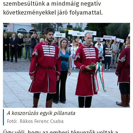
szembesültünk a mindmáig negatív
következményekkel járó folyamattal.
A koszorúzás egyik pillanata
Fotó:
Rákos Ferenc Csaba
Úgy véli, hogy az emberi tényezők voltak a