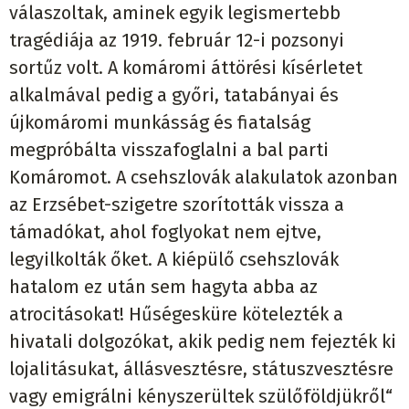
válaszoltak, aminek egyik legismertebb
tragédiája az 1919. február 12-i pozsonyi
sortűz volt. A komáromi áttörési kísérletet
alkalmával pedig a győri, tatabányai és
újkomáromi munkásság és fiatalság
megpróbálta visszafoglalni a bal parti
Komáromot. A csehszlovák alakulatok azonban
az Erzsébet-szigetre szorították vissza a
támadókat, ahol foglyokat nem ejtve,
legyilkolták őket. A kiépülő csehszlovák
hatalom ez után sem hagyta abba az
atrocitásokat! Hűségesküre kötelezték a
hivatali dolgozókat, akik pedig nem fejezték ki
lojalitásukat, állásvesztésre, státuszvesztésre
vagy emigrálni kényszerültek szülőföldjükről“