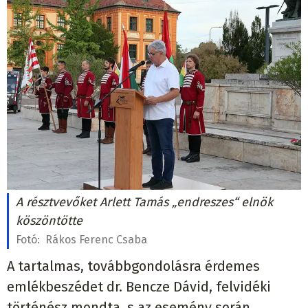
A résztvevőket Arlett Tamás „endreszes“ elnök
köszöntötte
Fotó:
Rákos Ferenc Csaba
A tartalmas, továbbgondolásra érdemes
emlékbeszédet dr. Bencze Dávid, felvidéki
történész mondta, s az esemény során