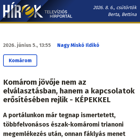
Ugrás
2026. 8. 6., csütörtök
a
Berta, Bettina
tartalomra
Hírek.sk
fő
navigáció
2026. június 5., 13:55
Nagy Miskó Ildikó
Komárom
Komárom jövője nem az
elválasztásban, hanem a kapcsolatok
erősítésében rejlik - KÉPEKKEL
A portálunkon már tegnap ismertetett,
többfelvonásos észak-komáromi trianoni
megemlékezés után, onnan fáklyás menet