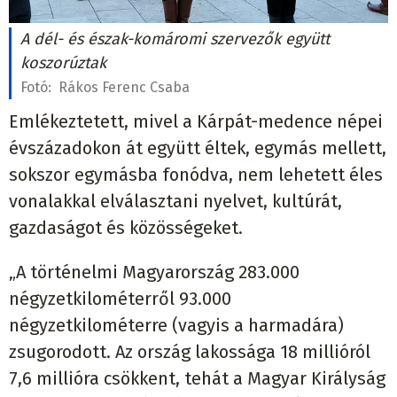
A dél- és észak-komáromi szervezők együtt
koszorúztak
Fotó:
Rákos Ferenc Csaba
Emlékeztetett, mivel a Kárpát-medence népei
évszázadokon át együtt éltek, egymás mellett,
sokszor egymásba fonódva, nem lehetett éles
vonalakkal elválasztani nyelvet, kultúrát,
gazdaságot és közösségeket.
„A történelmi Magyarország 283.000
négyzetkilométerről 93.000
négyzetkilométerre (vagyis a harmadára)
zsugorodott. Az ország lakossága 18 millióról
7,6 millióra csökkent, tehát a Magyar Királyság