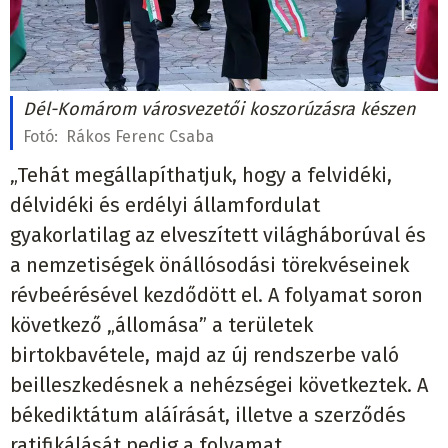
Dél-Komárom városvezetői koszorúzásra készen
Fotó:
Rákos Ferenc Csaba
„Tehát megállapíthatjuk, hogy a felvidéki,
délvidéki és erdélyi államfordulat
gyakorlatilag az elveszített világháborúval és
a nemzetiségek önállósodási törekvéseinek
révbeérésével kezdődött el. A folyamat soron
következő „állomása” a területek
birtokbavétele, majd az új rendszerbe való
beilleszkedésnek a nehézségei következtek. A
békediktátum aláírását, illetve a szerződés
ratifikálását pedig a folyamat