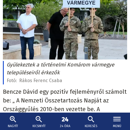
Gyülekeztek a történelmi Komárom vármegye
településeiről érkezők
Fotó:
Rákos Ferenc Csaba
Bencze Dávid egy pozitív fejleményről számolt
be: „ A Nemzeti Összetartozás Napját az
Országgyűlés 2010-ben vezette be. A
kezdeményezés mögött az a felismerés állt,
hogy Trianon nem csupán történelmi
NAGYÍT
KICSINYÍT
24 ÓRA
KERESÉS
MENÜ