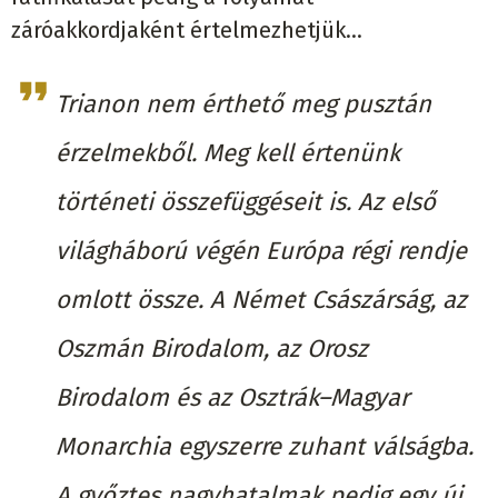
záróakkordjaként értelmezhetjük...
Trianon nem érthető meg pusztán
érzelmekből. Meg kell értenünk
történeti összefüggéseit is. Az első
világháború végén Európa régi rendje
omlott össze. A Német Császárság, az
Oszmán Birodalom, az Orosz
Birodalom és az Osztrák–Magyar
Monarchia egyszerre zuhant válságba.
A győztes nagyhatalmak pedig egy új