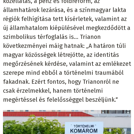
közellátás, a pénz és földreform, az
államhatárok lezárása, és a színmagyar lakta
régiók felhígítása tett kísérletek, valamint az
új államhatalom kiépülésével megkezdődött a
szimbolikus térfoglalás is... Trianon
következményei máig hatnak: „A határon túli
magyar közösségek létrejötte, az identitás
megőrzésének kérdése, valamint az emlékezet
szerepe mind ebből a történelmi traumából
fakadnak. Ezért fontos, hogy Trianonról ne
csak érzelmekkel, hanem történelmi
megértéssel és felelősséggel beszéljünk.“