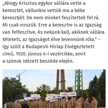
„Ahogy Krisztus egykor vállára vette a
keresztet, vállunkra vettük ma a béke
keresztjét. De nem minket feszítettek fel rá.
Mi csak visszük. Erre a keresztre is az Igazság
van felfeszítve, és nekünk kell, akiknek vállára
tétetett, az Igazságot élve levennünk róla.“ –
így szólt a Budapesti Hírlap Elvégeztetett
című, 1920. június 4-i vezércikke, amit
a szónok idézett beszéde elején.