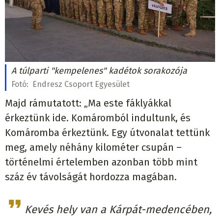
A túlparti "kempelenes" kadétok sorakozója
Fotó:
Endresz Csoport Egyesület
Majd rámutatott: „Ma este fáklyákkal
érkeztünk ide. Komáromból indultunk, és
Komáromba érkeztünk. Egy útvonalat tettünk
meg, amely néhány kilométer csupán –
történelmi értelemben azonban több mint
száz év távolságát hordozza magában.
Kevés hely van a Kárpát-medencében,