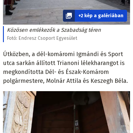
+2 kép a galériában
Közösen emlékezők a Szabadság téren
Fotó:
Endresz Csoport Egyesület
Útközben, a dél-komáromi Igmándi és Sport
utca sarkán állított Trianoni lélekharangot is
megkondította Dél- és Észak-Komárom
polgármestere, Molnár Attila és Keszegh Béla.