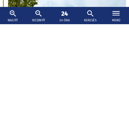
NAGYÍT
KICSINYÍT
24 ÓRA
KERESÉS
MENÜ
Gelle
ITTHON-OTTHON ROVATUNK