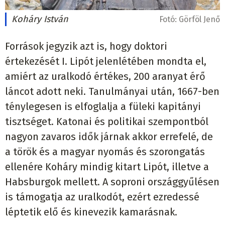
Koháry István
Fotó:
Görföl Jenő
Források jegyzik azt is, hogy doktori
értekezését I. Lipót jelenlétében mondta el,
amiért az uralkodó értékes, 200 aranyat érő
láncot adott neki. Tanulmányai után, 1667-ben
ténylegesen is elfoglalja a füleki kapitányi
tisztséget. Katonai és politikai szempontból
nagyon zavaros idők járnak akkor errefelé, de
a török és a magyar nyomás és szorongatás
ellenére Koháry mindig kitart Lipót, illetve a
Habsburgok mellett. A soproni országgyűlésen
is támogatja az uralkodót, ezért ezredessé
léptetik elő és kinevezik kamarásnak.