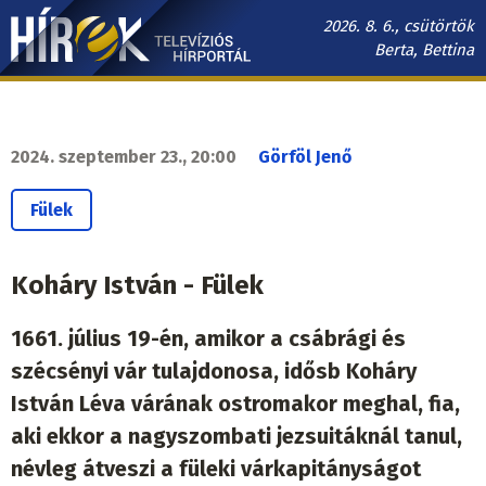
Ugrás
2026. 8. 6., csütörtök
a
Berta, Bettina
tartalomra
Hírek.sk
fő
navigáció
2024. szeptember 23., 20:00
Görföl Jenő
Fülek
Koháry István - Fülek
1661. július 19-én, amikor a csábrági és
szécsényi vár tulajdonosa, idősb Koháry
István Léva várának ostromakor meghal, fia,
aki ekkor a nagyszombati jezsuitáknál tanul,
névleg átveszi a füleki várkapitányságot