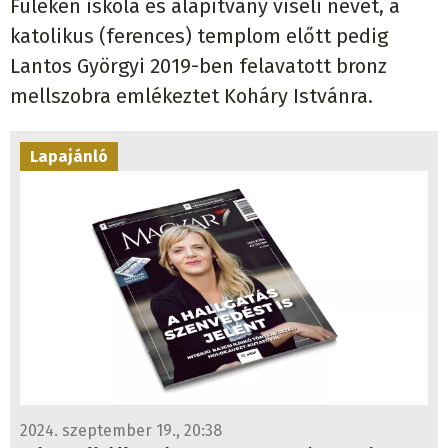
Füleken iskola és alapítvány viseli nevét, a
katolikus (ferences) templom előtt pedig
Lantos Györgyi 2019-ben felavatott bronz
mellszobra emlékeztet Koháry Istvánra.
Lapajánló
2024. szeptember 19., 20:38