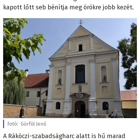
kapott lőtt seb bénítja meg örökre jobb kezét.
Fotó:
Görföl Jenő
A Rákóczi-szabadságharc alatt is hű marad