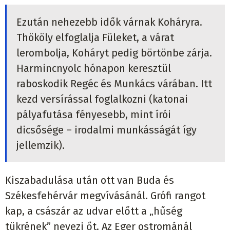
Ezután nehezebb idők várnak Koháryra.
Thököly elfoglalja Füleket, a várat
lerombolja, Koháryt pedig börtönbe zárja.
Harmincnyolc hónapon keresztül
raboskodik Regéc és Munkács várában. Itt
kezd versírással foglalkozni (katonai
pályafutása fényesebb, mint írói
dicsősége – irodalmi munkásságát így
jellemzik).
Kiszabadulása után ott van Buda és
Székesfehérvár megvívásánál. Grófi rangot
kap, a császár az udvar előtt a „hűség
tükrének” nevezi őt. Az Eger ostrománál