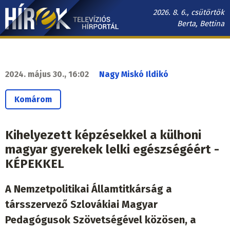
Ugrás
2026. 8. 6., csütörtök
a
Berta, Bettina
tartalomra
Hírek.sk
fő
navigáció
2024. május 30., 16:02
Nagy Miskó Ildikó
Komárom
Kihelyezett képzésekkel a külhoni
magyar gyerekek lelki egészségéért -
KÉPEKKEL
A Nemzetpolitikai Államtitkárság a
társszervező Szlovákiai Magyar
Pedagógusok Szövetségével közösen, a