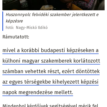
Huszonnyolc felvidéki szakember jelentkezett e
képzésre
Fotó:
Nagy-Miskó Ildikó
Rámutatott:
mivel a korábbi budapesti képzéseken a
külhoni magyar szakemberek korlátozott
számban vehettek részt, ezért döntöttek
az egyes térségekbe kihelyezett képzési
napok megrendezése mellett.
Mindenhol kérdőívek segítségével mérik fel