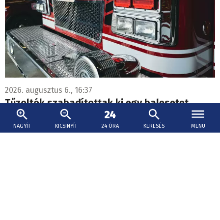
2026. augusztus 6., 16:37
Tűzoltók szabadítottak ki egy balesetet
szenvedett sofőrt Naszvadon
NAGYÍT
KICSINYÍT
24 ÓRA
KERESÉS
MENÜ
Fájdalomgyógyászati szakrendelő