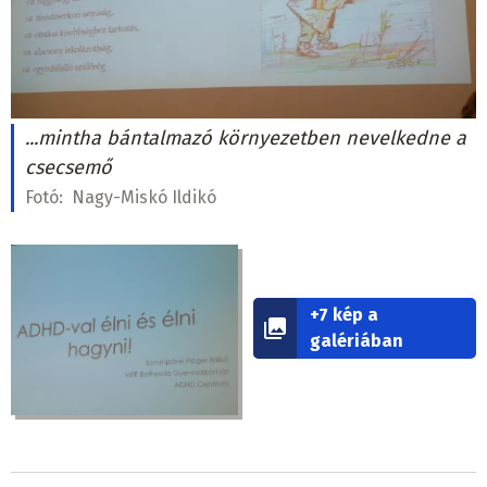
...mintha bántalmazó környezetben nevelkedne a
csecsemő
Fotó:
Nagy-Miskó Ildikó
+7 kép a
galériában