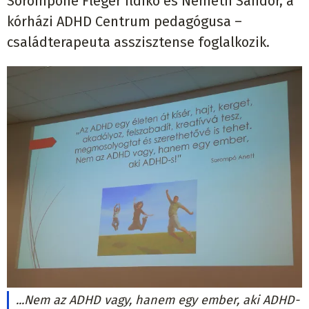
Sorompóné Fleger Ildikó és Németh Sándor, a
kórházi ADHD Centrum pedagógusa –
családterapeuta asszisztense foglalkozik.
...Nem az ADHD vagy, hanem egy ember, aki ADHD-