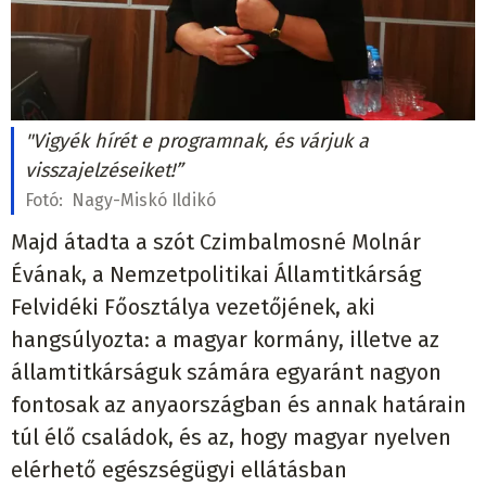
"Vigyék hírét e programnak, és várjuk a
visszajelzéseiket!”
Fotó:
Nagy-Miskó Ildikó
Majd átadta a szót Czimbalmosné Molnár
Évának, a Nemzetpolitikai Államtitkárság
Felvidéki Főosztálya vezetőjének, aki
hangsúlyozta: a magyar kormány, illetve az
államtitkárságuk számára egyaránt nagyon
fontosak az anyaországban és annak határain
túl élő családok, és az, hogy magyar nyelven
elérhető egészségügyi ellátásban