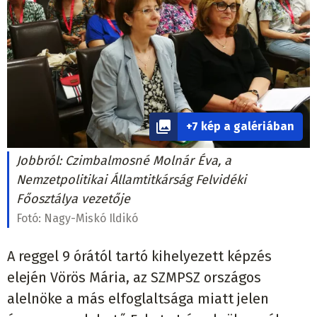
+7 kép a galériában
Jobbról: Czimbalmosné Molnár Éva, a
Nemzetpolitikai Államtitkárság Felvidéki
Főosztálya vezetője
Fotó:
Nagy-Miskó Ildikó
A reggel 9 órától tartó kihelyezett képzés
elején Vörös Mária, az SZMPSZ országos
alelnöke a más elfoglaltsága miatt jelen