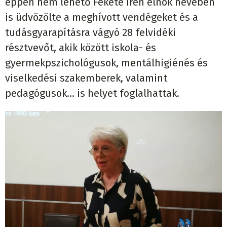
éppen nem lehető Fekete Irén elnök nevében
is üdvözölte a meghívott vendégeket és a
tudásgyarapításra vágyó 28 felvidéki
résztvevőt, akik között iskola- és
gyermekpszichológusok, mentálhigiénés és
viselkedési szakemberek, valamint
pedagógusok… is helyet foglalhattak.