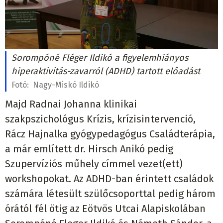
Sorompóné Fléger Ildikó a figyelemhiányos
hiperaktivitás-zavarról (ADHD) tartott előadást
Fotó:
Nagy-Miskó Ildikó
Majd Radnai Johanna klinikai
szakpszichológus Krízis, krízisintervenció,
Rácz Hajnalka gyógypedagógus Családterápia,
a már említett dr. Hirsch Anikó pedig
Szupervíziós műhely címmel vezet(ett)
workshopokat. Az ADHD-ban érintett családok
számára létesült szülőcsoporttal pedig három
órától fél ötig az Eötvös Utcai Alapiskolában