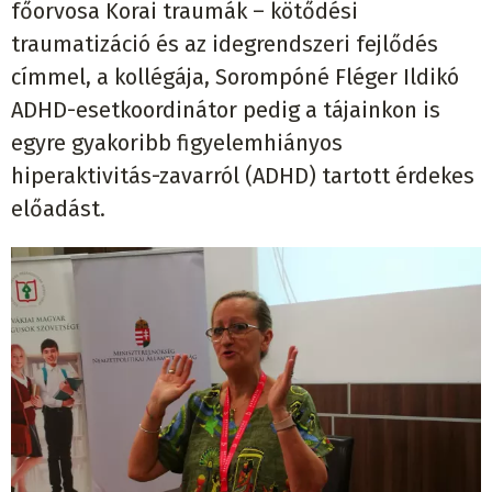
főorvosa Korai traumák – kötődési
traumatizáció és az idegrendszeri fejlődés
címmel, a kollégája, Sorompóné Fléger Ildikó
ADHD-esetkoordinátor pedig a tájainkon is
egyre gyakoribb figyelemhiányos
hiperaktivitás-zavarról (ADHD) tartott érdekes
előadást.