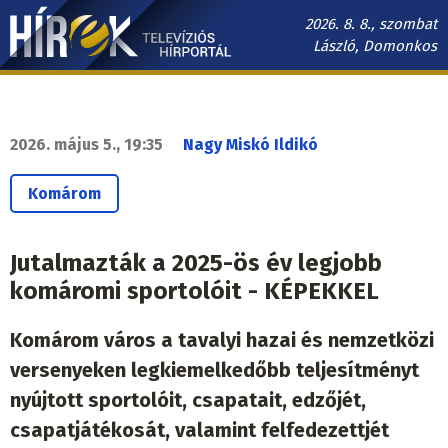
Ugrás
2026. 8. 8., szombat
a
László, Domonkos
tartalomra
Hírek.sk
fő
navigáció
2026. május 5., 19:35
Nagy Miskó Ildikó
Komárom
Jutalmazták a 2025-ös év legjobb
komáromi sportolóit - KÉPEKKEL
Komárom város a tavalyi hazai és nemzetközi
versenyeken legkiemelkedőbb teljesítményt
nyújtott sportolóit, csapatait, edzőjét,
csapatjátékosát, valamint felfedezettjét