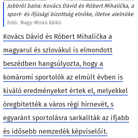
Jobbról balra: Kovács Dávid és Róbert Mihalička, a
sport- és ifjúsági bizottság elnöke, illetve alelnöke
Fotó:
Nagy-Miskó Ildikó
Kovács Dávid és Róbert Mihalička a
magyarul és szlovákul is elmondott
beszédben hangsúlyozta, hogy a
komáromi sportolók az elmúlt évben is
kiváló eredményeket értek el, melyekkel
öregbítették a város régi hírnevét, s
egyaránt sportolásra sarkallták az ifjabb
és idősebb nemzedék képviselőit.