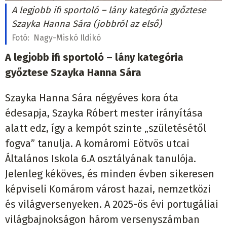
A legjobb ifi sportoló – lány kategória győztese
Szayka Hanna Sára (jobbról az első)
Fotó:
Nagy-Miskó Ildikó
A legjobb ifi sportoló – lány kategória
győztese Szayka Hanna Sára
Szayka Hanna Sára négyéves kora óta
édesapja, Szayka Róbert mester irányítása
alatt edz, így a kempót szinte „születésétől
fogva” tanulja. A komáromi Eötvös utcai
Általános Iskola 6.A osztályának tanulója.
Jelenleg kéköves, és minden évben sikeresen
képviseli Komárom várost hazai, nemzetközi
és világversenyeken. A 2025-ös évi portugáliai
világbajnokságon három versenyszámban