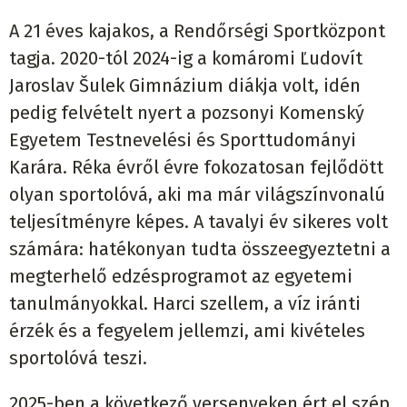
A 21 éves kajakos, a Rendőrségi Sportközpont
tagja. 2020-tól 2024-ig a komáromi Ľudovít
Jaroslav Šulek Gimnázium diákja volt, idén
pedig felvételt nyert a pozsonyi Komenský
Egyetem Testnevelési és Sporttudományi
Karára. Réka évről évre fokozatosan fejlődött
olyan sportolóvá, aki ma már világszínvonalú
teljesítményre képes. A tavalyi év sikeres volt
számára: hatékonyan tudta összeegyeztetni a
megterhelő edzésprogramot az egyetemi
tanulmányokkal. Harci szellem, a víz iránti
érzék és a fegyelem jellemzi, ami kivételes
sportolóvá teszi.
2025-ben a következő versenyeken ért el szép