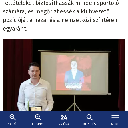
feltételeket biztosíthassák minden sportoló
számára, és megőrizhessék a klubvezető
pozícióját a hazai és a nemzetközi színtéren
egyaránt.
NAGYÍT
KICSINYÍT
24 ÓRA
KERESÉS
MENÜ