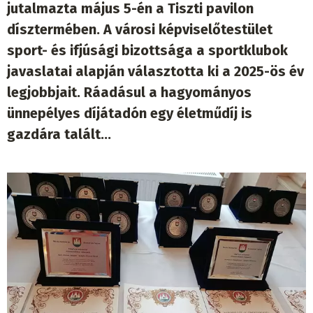
jutalmazta május 5-én a Tiszti pavilon
dísztermében. A városi képviselőtestület
sport- és ifjúsági bizottsága a sportklubok
javaslatai alapján választotta ki a 2025-ös év
legjobbjait. Ráadásul a hagyományos
ünnepélyes díjátadón egy életműdíj is
gazdára talált...