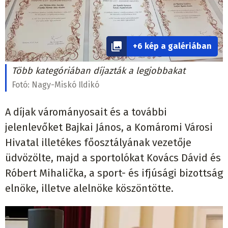
+6 kép a galériában
Több kategóriában díjazták a legjobbakat
Fotó:
Nagy-Miskó Ildikó
A díjak várományosait és a további
jelenlevőket Bajkai János, a Komáromi Városi
Hivatal illetékes főosztályának vezetője
üdvözölte, majd a sportolókat Kovács Dávid és
Róbert Mihalička, a sport- és ifjúsági bizottság
elnöke, illetve alelnöke köszöntötte.