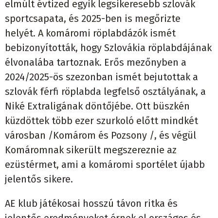
elmúlt évtized egyik legsikeresebb szlovák
sportcsapata, és 2025-ben is megőrizte
helyét. A komáromi röplabdázók ismét
bebizonyították, hogy Szlovákia röplabdájának
élvonalába tartoznak. Erős mezőnyben a
2024/2025-ös szezonban ismét bejutottak a
szlovák férfi röplabda legfelső osztályának, a
Niké Extraligának döntőjébe. Ott büszkén
küzdöttek több ezer szurkoló előtt mindkét
városban /Komárom és Pozsony /, és végül
Komáromnak sikerült megszereznie az
ezüstérmet, ami a komáromi sportélet újabb
jelentős sikere.
AE klub
játékosai
hosszú távon ritka és
jelentős eredményeket érnek el országos és