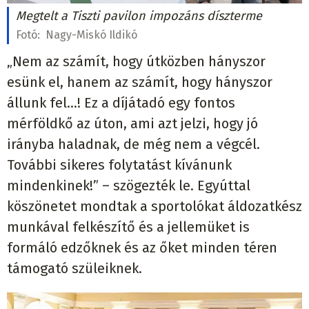
Megtelt a Tiszti pavilon impozáns díszterme
Fotó:
Nagy-Miskó Ildikó
„Nem az számít, hogy útközben hányszor
esünk el, hanem az számít, hogy hányszor
állunk fel...! Ez a díjátadó egy fontos
mérföldkő az úton, ami azt jelzi, hogy jó
irányba haladnak, de még nem a végcél.
További sikeres folytatást kívánunk
mindenkinek!” – szögezték le. Egyúttal
köszönetet mondtak a sportolókat áldozatkész
munkával felkészítő és a jellemüket is
formáló edzőknek és az őket minden téren
támogató szüleiknek.