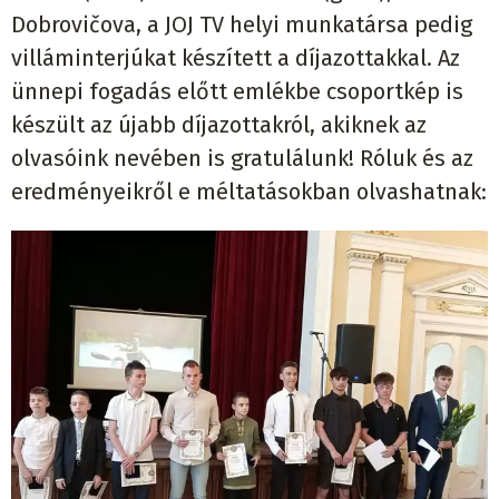
Dobrovičova, a JOJ TV helyi munkatársa pedig
villáminterjúkat készített a díjazottakkal. Az
ünnepi fogadás előtt emlékbe csoportkép is
készült az újabb díjazottakról, akiknek az
olvasóink nevében is gratulálunk! Róluk és az
eredményeikről e méltatásokban olvashatnak: