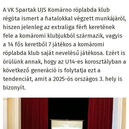
A VK Spartak UJS Komárno röplabda klub
régóta ismert a fiatalokkal végzett munkájáról,
hiszen jelenleg az extraliga férfi keretének
fele a komáromi klubjukból származik, vagyis
a 14 fős keretből 7 játékos a komáromi
röplabda klub saját nevelésű játékosa. Ezért is
örülünk annak, hogy az U14-es korosztályban a
következő generáció is folytatja ezt a
tendenciát, amit a 2025-ös országos 3. hely is
bizonyít.