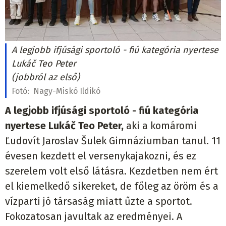
A legjobb ifjúsági sportoló - fiú kategória nyertese
Lukáč Teo Peter
(jobbról az első)
Fotó:
Nagy-Miskó Ildikó
A legjobb ifjúsági sportoló - fiú kategória
nyertese Lukáč Teo Peter,
aki a komáromi
Ľudovít Jaroslav Šulek Gimnáziumban tanul. 11
évesen kezdett el versenykajakozni, és ez
szerelem volt első látásra. Kezdetben nem ért
el kiemelkedő sikereket, de főleg az öröm és a
vízparti jó társaság miatt űzte a sportot.
Fokozatosan javultak az eredményei. A