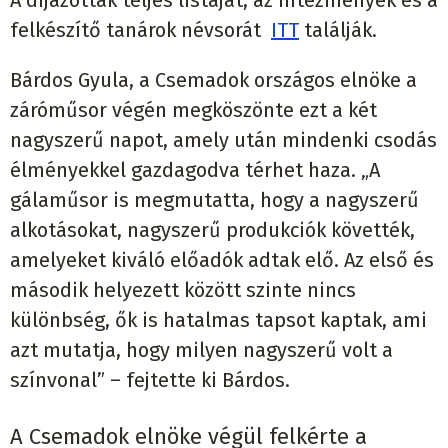
A díjazottak teljes listáját, az intézmények és a
felkészítő tanárok névsorát
ITT
találják.
Bárdos Gyula, a Csemadok országos elnöke a
záróműsor végén megköszönte ezt a két
nagyszerű napot, amely után mindenki csodás
élményekkel gazdagodva térhet haza. „A
gálaműsor is megmutatta, hogy a nagyszerű
alkotásokat, nagyszerű produkciók követték,
amelyeket kiváló előadók adtak elő. Az első és
második helyezett között szinte nincs
különbség, ők is hatalmas tapsot kaptak, ami
azt mutatja, hogy milyen nagyszerű volt a
színvonal” – fejtette ki Bárdos.
A Csemadok elnöke végül felkérte a