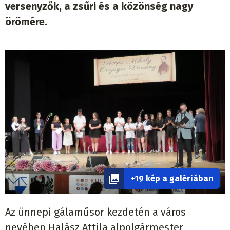
versenyzők, a zsűri és a közönség nagy
örömére.
+19 kép a galériában
Az ünnepi gálaműsor kezdetén a város
nevében Halász Attila alpolgármester