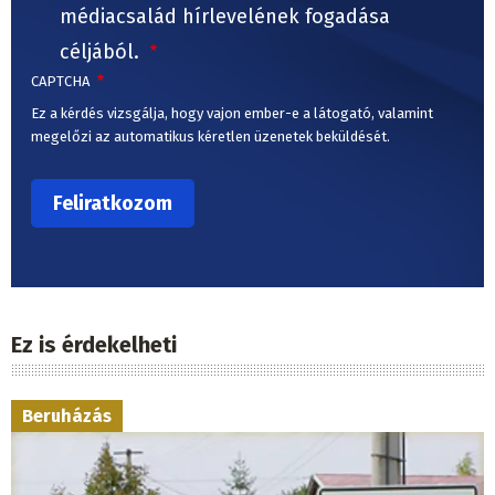
médiacsalád hírlevelének fogadása
céljából.
CAPTCHA
Ez a kérdés vizsgálja, hogy vajon ember-e a látogató, valamint
megelőzi az automatikus kéretlen üzenetek beküldését.
Ez is érdekelheti
Beruházás