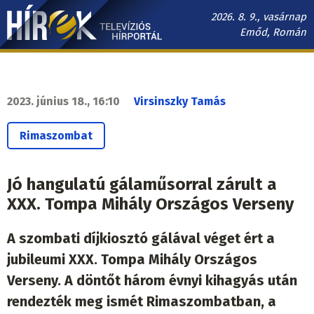
Ugrás
2026. 8. 9., vasárnap
a
Emőd, Román
tartalomra
Hírek.sk
fő
navigáció
2023. június 18., 16:10
Virsinszky Tamás
Rimaszombat
Jó hangulatú gálaműsorral zárult a
XXX. Tompa Mihály Országos Verseny
A szombati díjkiosztó gálával véget ért a
jubileumi XXX. Tompa Mihály Országos
Verseny. A döntőt három évnyi kihagyás után
rendezték meg ismét Rimaszombatban, a