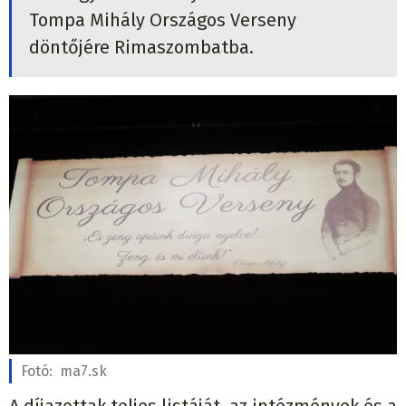
Tompa Mihály Országos Verseny
döntőjére Rimaszombatba.
Fotó:
ma7.sk