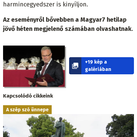
harmincegyedszer is kinyíljon.
Az eseményről bővebben a Magyar7 hetilap
jövő héten megjelenő számában olvashatnak.
+19 kép a
galériában
Kapcsolódó cikkeink
A szép szó ünnepe