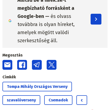
Állítsd be a hirek.sk-t
megbízható forrásként a
Google-ben —
és olvass
továbbra is olyan híreket,
amelyek mögött valódi
szerkesztőség áll.
Megosztás
Címkék
Tompa Mihály Országos Verseny
szavalóverseny
Csemadok
c