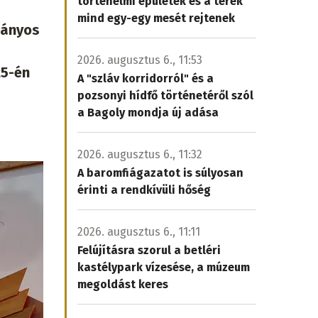
történelmi épületek és a terek
mind egy-egy mesét rejtenek
mányos
2026. augusztus 6., 11:53
25-én
A "szláv korridorról" és a
pozsonyi hídfő történetéről szól
a Bagoly mondja új adása
2026. augusztus 6., 11:32
A baromfiágazatot is súlyosan
érinti a rendkívüli hőség
2026. augusztus 6., 11:11
Felújításra szorul a betléri
kastélypark vízesése, a múzeum
megoldást keres