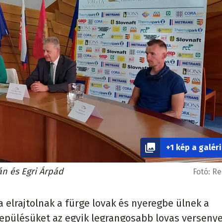
+1 kép a galér
án és Egri Árpád
Fotó:
Re
 elrajtolnak a fürge lovak és nyeregbe ülnek a
elepülésüket az egyik legrangosabb lovas versenye