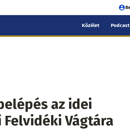
Fel
B
fió
Közélet
Podcast
me
belépés az idei
 Felvidéki Vágtára