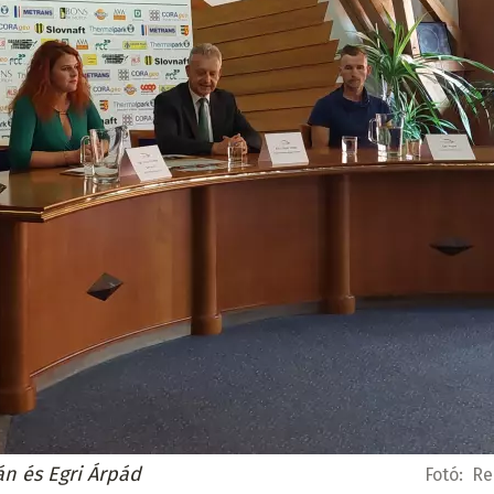
án és Egri Árpád
Fotó:
Re