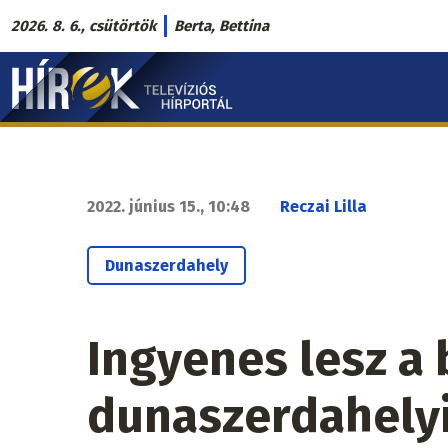
Ugrás
2026. 8. 6., csütörtök
Berta, Bettina
a
Hírek.sk
tartalomra
fő
navigáció
2022. június 15., 10:48
Reczai Lilla
Dunaszerdahely
Ingyenes lesz a 
dunaszerdahelyi