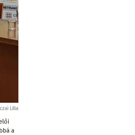
czai Lilla
elői
ábbá a