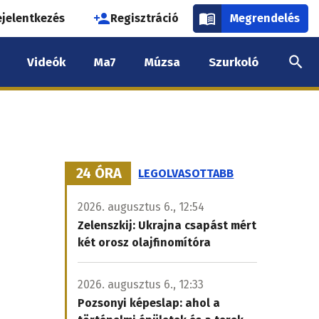
használói
ejelentkezés
Regisztráció
Megrendelés
k
Videók
Ma7
Múzsa
Szurkoló
nüje
24 ÓRA
LEGOLVASOTTABB
2026. augusztus 6., 12:54
Zelenszkij: Ukrajna csapást mért
két orosz olajfinomítóra
2026. augusztus 6., 12:33
Pozsonyi képeslap: ahol a