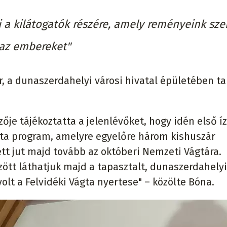
 a kilátogatók részére, amely reményeink sze
 az embereket"
, a dunaszerdahelyi városi hivatal épületében ta
zője tájékoztatta a jelenlévőket, hogy idén első í
gta program, amelyre egyelőre három kishuszár
zett jut majd tovább az októberi Nemzeti Vágtára.
ött láthatjuk majd a tapasztalt, dunaszerdahelyi
olt a Felvidéki Vágta nyertese" – közölte Bóna.