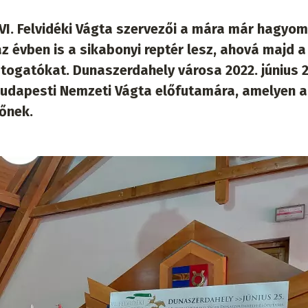
VI. Felvidéki Vágta szervezői a mára már hagyo
z évben is a sikabonyi reptér lesz, ahová majd a
átogatókat. Dunaszerdahely városa 2022. június 
budapesti Nemzeti Vágta előfutamára, amelyen a
vőnek.