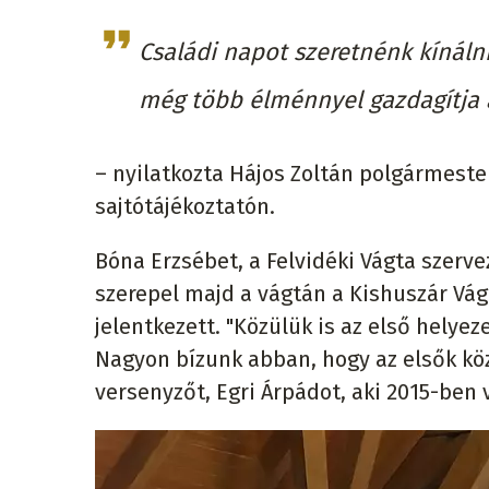
Családi napot szeretnénk kínálni
még több élménnyel gazdagítja
– nyilatkozta Hájos Zoltán polgármester
sajtótájékoztatón.
Bóna Erzsébet, a Felvidéki Vágta szerve
szerepel majd a vágtán a Kishuszár Vá
jelentkezett. "Közülük is az első helye
Nagyon bízunk abban, hogy az elsők köz
versenyzőt, Egri Árpádot, aki 2015-ben v