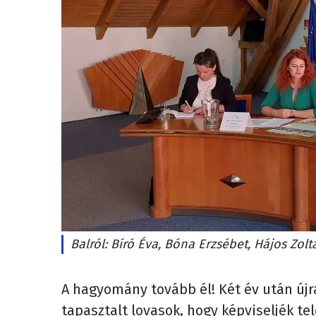
Balról: Bíró Éva, Bóna Erzsébet, Hájos Zolt
A hagyomány tovább él! Két év után újra
tapasztalt lovasok, hogy képviseljék t