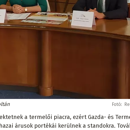
oltán
Fotó:
Re
ektetnek a termelői piacra, ezért Gazda- és Term
a hazai árusok portékái kerülnek a standokra. Tov