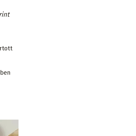
rint
rtott
zben