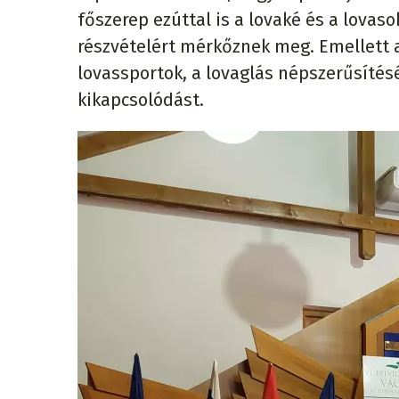
főszerep ezúttal is a lovaké és a lovas
részvételért mérkőznek meg. Emellett 
lovassportok, a lovaglás népszerűsítés
kikapcsolódást.