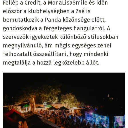
Fellép a Credit, a MonaLisaSmile és idén
először a klubhelységben a Zsé is
bemutatkozik a Panda közönsége előtt,
gondoskodva a fergeteges hangulatról. A
szervezők igyekeztek különböző stílusokban
megnyilvánuló, ám mégis egységes zenei
felhozatalt összeállítani, hogy mindenki
megtalálja a hozzá legközelebb állót.