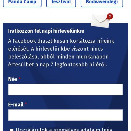
Panda Camp
fesztivál
Bódvavendégi
Iratkozzon fel napi hírlevelünkre
A Facebook drasztikusan korlátozza híreink
elérését.
A hírlevelünkbe viszont nincs
beleszólása, abból minden munkanapon
értesülhet a nap 7 legfontosabb híréről.
Név
E-mail
Hozzájárulok a személyes adataim (név