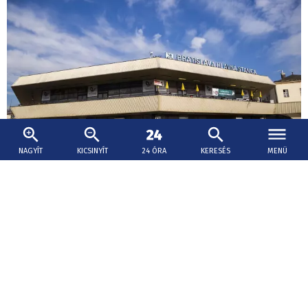
NAGYÍT
KICSINYÍT
24 ÓRA
KERESÉS
MENÜ
2026. augusztus 6., 19:04
Uniós forrásból készülhet el a pozsonyi
főállomás felújításának terve
A vasút így támogatást kap a főállomás új arculatának
további tervezésére.
Baleset