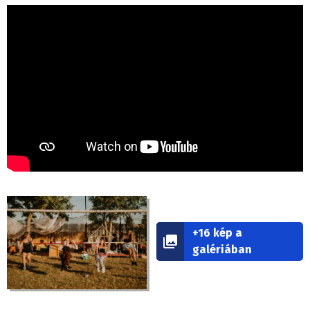
+16 kép a
galériában