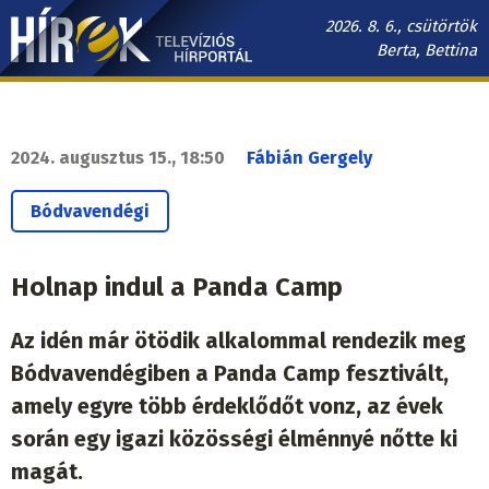
Ugrás
2026. 8. 6., csütörtök
a
Berta, Bettina
tartalomra
Hírek.sk
fő
navigáció
2024. augusztus 15., 18:50
Fábián Gergely
Bódvavendégi
Holnap indul a Panda Camp
Az idén már ötödik alkalommal rendezik meg
Bódvavendégiben a Panda Camp fesztivált,
amely egyre több érdeklődőt vonz, az évek
során egy igazi közösségi élménnyé nőtte ki
magát.