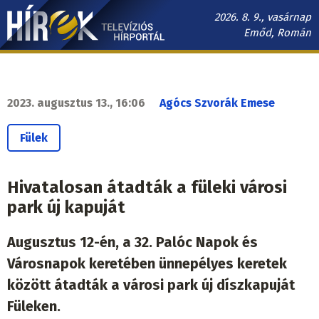
Ugrás
2026. 8. 9., vasárnap
a
Emőd, Román
tartalomra
Hírek.sk
fő
navigáció
2023. augusztus 13., 16:06
Agócs Szvorák Emese
Fülek
Hivatalosan átadták a füleki városi
park új kapuját
Augusztus 12-én, a 32. Palóc Napok és
Városnapok keretében ünnepélyes keretek
között átadták a városi park új díszkapuját
Füleken.