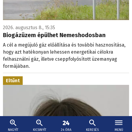
2026. augusztus 8., 15:35
Biogázüzem épülhet Nemeshodosban
A cél a megújuló gáz előállítása és további hasznosítása,
hogy azt hatékonyan lehessen energetikai célokra
felhasználni gáz, illetve cseppfolyósított üzemanyag
formájában.
Eltűnt
NAGYÍT
KICSINYÍT
24 ÓRA
KERESÉS
MENÜ