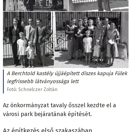
A Berchtold kastély újjáépített díszes kapuja Fülek
legfrissebb látványossága lett
Fotó:
Schnelczer Zoltán
Az önkormányzat tavaly ősszel kezdte el a
városi park bejáratának építését.
Az építkezés első szakaszában