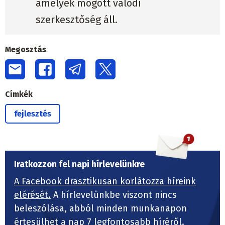
amelyek mögött valódi
szerkesztőség áll.
Megosztás
Címkék
fejlesztés
Iratkozzon fel napi hírlevelünkre
A Facebook drasztikusan korlátozza híreink
elérését.
A hírlevelünkbe viszont nincs
beleszólása, abból minden munkanapon
értesülhet a nap 7 legfontosabb híréről.