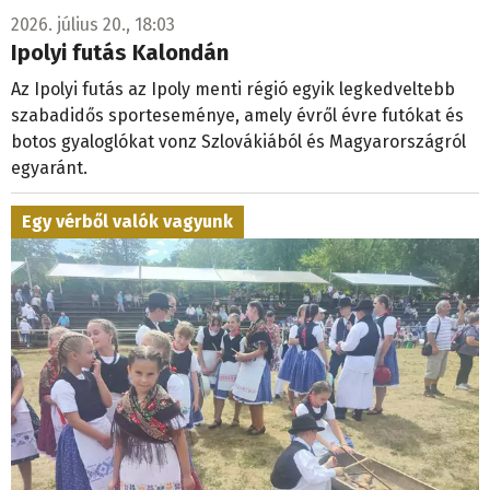
2026. július 20., 18:03
Ipolyi futás Kalondán
Az Ipolyi futás az Ipoly menti régió egyik legkedveltebb
szabadidős sporteseménye, amely évről évre futókat és
botos gyaloglókat vonz Szlovákiából és Magyarországról
egyaránt.
Egy vérből valók vagyunk