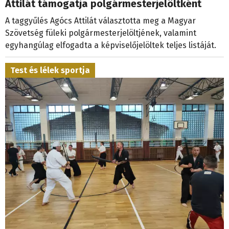
Attilát támogatja polgármesterjelöltként
A taggyűlés Agócs Attilát választotta meg a Magyar
Szövetség füleki polgármesterjelöltjének, valamint
egyhangúlag elfogadta a képviselőjelöltek teljes listáját.
Test és lélek sportja