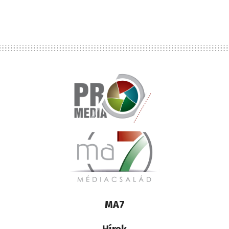
Lábléc
MA7
médiacsalád
Hírek