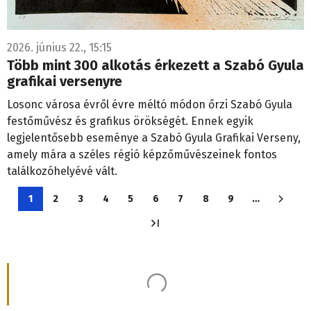
2026. június 22., 15:15
Több mint 300 alkotás érkezett a Szabó Gyula
grafikai versenyre
Losonc városa évről évre méltó módon őrzi Szabó Gyula
festőművész és grafikus örökségét. Ennek egyik
legjelentősebb eseménye a Szabó Gyula Grafikai Verseny,
amely mára a széles régió képzőművészeinek fontos
találkozóhelyévé vált.
Oldalszámozás
1
2
3
4
5
6
7
8
9
…
Jelenlegi
Oldal
Oldal
Oldal
Oldal
Oldal
Oldal
Oldal
Oldal
oldal