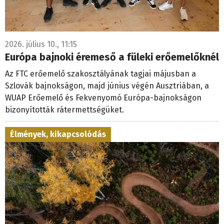
2026. július 10., 11:15
Európa bajnoki éremeső a füleki erőemelőknél
Az FTC erőemelő szakosztályának tagjai májusban a
Szlovák bajnokságon, majd június végén Ausztriában, a
WUAP Erőemelő és Fekvenyomó Európa-bajnokságon
bizonyították rátermettségüket.
Élmények, kikapcsolódás