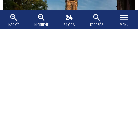
NAGYÍT
KICSINYÍT
24 ÓRA
KERESÉS
MENÜ
2026. augusztus 7., 09:28
Száz kilométer, ezer év történelme
Kassa belvárosától a Domica-barlang föld alatti világáig
egy olyan tájon vezet az út, ahol királyok, főnemesek,
szerzetesek és bányászok hagyták hátra nyomaikat.
Klórmérgezés?