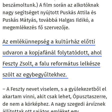
beszámoltunk.) A film során az alkotóknak
nagy segítséget nyújtott Puskás Attila és
Puskás Mátyás, továbbá Halgas Ildikó, a
megemlékezés fő szervezője.
Az emlékünnepség a kultúrház előtti
udvaron a kopjafánál folytatódott, ahol
Feszty Zsolt, a falu református lelkésze
szólt az egybegyűltekhez.
– A Feszty nevet viselem, s a gyülekezetből el
akartam vinni, akit csak lehet, Ópusztaszerre,
de nem a körképhez. A nagy szegedi árvíznek
állítottak ott sajátos emléket egy