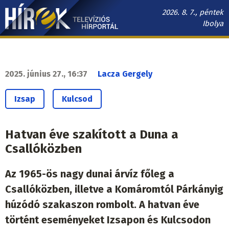
Ugrás
2026. 8. 7., péntek
a
Ibolya
tartalomra
Hírek.sk
fő
navigáció
2025. június 27., 16:37
Lacza Gergely
Izsap
Kulcsod
Hatvan éve szakított a Duna a
Csallóközben
Az 1965-ös nagy dunai árvíz főleg a
Csallóközben, illetve a Komáromtól Párkányig
húzódó szakaszon rombolt. A hatvan éve
történt eseményeket Izsapon és Kulcsodon