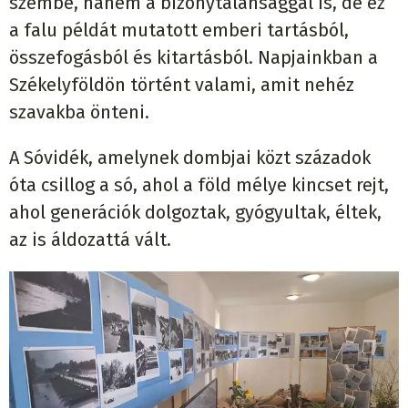
szembe, hanem a bizonytalansággal is, de ez
a falu példát mutatott emberi tartásból,
összefogásból és kitartásból. Napjainkban a
Székelyföldön történt valami, amit nehéz
szavakba önteni.
A Sóvidék, amelynek dombjai közt századok
óta csillog a só, ahol a föld mélye kincset rejt,
ahol generációk dolgoztak, gyógyultak, éltek,
az is áldozattá vált.