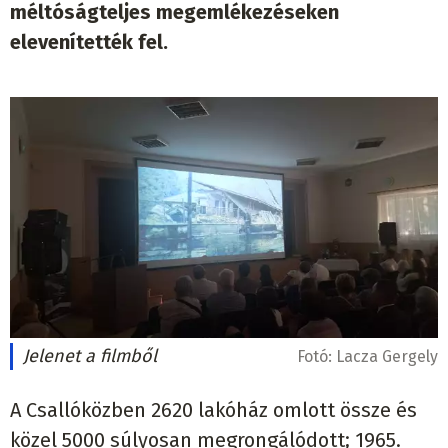
méltóságteljes megemlékezéseken
elevenítették fel.
Jelenet a filmből
Fotó:
Lacza Gergely
A Csallóközben 2620 lakóház omlott össze és
közel 5000 súlyosan megrongálódott; 1965.