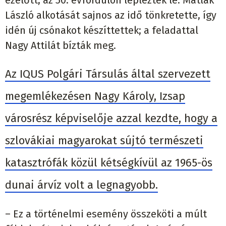
ezelőtt, az 50. évfordulón leplezték le. Matlák
László alkotását sajnos az idő tönkretette, így
idén új csónakot készíttettek; a feladattal
Nagy Attilát bízták meg.
Az IQUS Polgári Társulás által szervezett
megemlékezésen Nagy Károly, Izsap
városrész képviselője azzal kezdte, hogy a
szlovákiai magyarokat sújtó természeti
katasztrófák közül kétségkívül az 1965-ös
dunai árvíz volt a legnagyobb.
– Ez a történelmi esemény összeköti a múlt