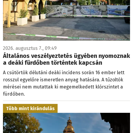
2026. augusztus 7., 09:49
Általános veszélyeztetés ügyében nyomoznak
a deáki fürdőben történtek kapcsán
A csütörtök délutáni deáki incidens során 16 ember lett
rosszul egyelőre ismeretlen anyag hatására. A tűzoltók
mérései nem mutattak ki megemelkedett klórszintet a
fürdőben.
Több mint kirándulás