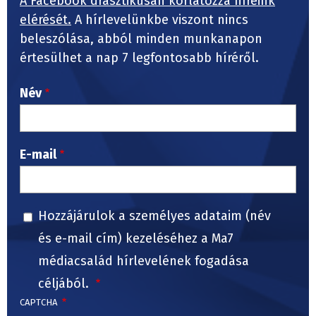
A Facebook drasztikusan korlátozza híreink
elérését.
A hírlevelünkbe viszont nincs
beleszólása, abból minden munkanapon
értesülhet a nap 7 legfontosabb híréről.
Név
E-mail
Hozzájárulok a személyes adataim (név
és e-mail cím) kezeléséhez a Ma7
médiacsalád hírlevelének fogadása
céljából.
CAPTCHA