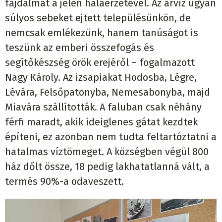
fájdalmát a jelen hálaérzetével. Az árvíz ugyan
súlyos sebeket ejtett településünkön, de
nemcsak emlékezünk, hanem tanúságot is
teszünk az emberi összefogás és
segítőkészség örök erejéről – fogalmazott
Nagy Károly. Az izsapiakat Hodosba, Légre,
Lévára, Felsőpatonyba, Nemesabonyba, majd
Miavára szállították. A faluban csak néhány
férfi maradt, akik ideiglenes gátat kezdtek
építeni, ez azonban nem tudta feltartóztatni a
hatalmas víztömeget. A községben végül 800
ház dőlt össze, 18 pedig lakhatatlanná vált, a
termés 90%-a odaveszett.