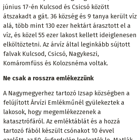
június 17-én Kulcsod és Csicsó között
átszakadt a gát. 36 község és 9 tanya került víz
alá, több mint 130 ezer hektárt árasztott el a
víz, és közel 55 ezer lakost kellett ideiglenesen
elköltöztetni. Az árvíz által leginkább sújtott
falvak Kulcsod, Csicsó, Nagykeszi,
Komáromfüss és Kolozsnéma voltak.
Ne csak a rosszra emlékezzünk
A Nagymegyerhez tartozó Izsap községben a
felújított Árvízi Emlékműnél gyülekeztek a
lakosok, hogy megemlékezzenek a
katasztrófáról. Az emléktáblát és a hozzá
tartozó fából készült csónakot 10 évvel